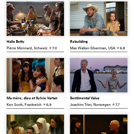
Hallo Betty
Rebuilding
Pierre Monnard
, Schweiz
7.0
Max Walker-Silverman
, USA
6.8
c
c
Ma mère, dieu et Sylvie Vartan
Sentimental Value
Ken Scott
, Frankreich
6.9
Joachim Trier
, Norwegen
7.7
c
c