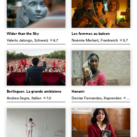
Wider than the Sky
Les femmes au balcon
Valerio Jalongo
, Schweiz
6.7
Noémie Merlant
, Frankreich
5.7
c
c
Berlinguer. La grande ambizione
Hanami
Andrea Segre
, Italien
7.0
Denise Fernandes
, Kapverden
6.5
c
c