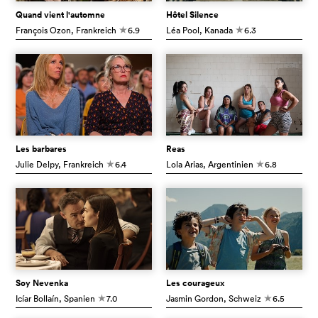
Quand vient l'automne
Hôtel Silence
François Ozon
, Frankreich
6.9
Léa Pool
, Kanada
6.3
c
c
Les barbares
Reas
Julie Delpy
, Frankreich
6.4
Lola Arias
, Argentinien
6.8
c
c
Soy Nevenka
Les courageux
Icíar Bollaín
, Spanien
7.0
Jasmin Gordon
, Schweiz
6.5
c
c