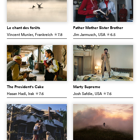
Le chant des forêts
Father Mother Sister Brother
Vincent Munier
, Frankreich
7.8
Jim Jarmusch
, USA
6.5
c
c
The President's Cake
Marty Supreme
Hasan Hadi
, Irak
7.6
Josh Safdie
, USA
7.6
c
c