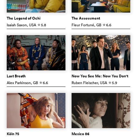
The Legend of Ochi
The Assessment
Isaiah Saxon
, USA
5.8
Fleur Fortuné
, GB
6.6
c
c
Last Breath
Now You See Me: Now You Don't
Alex Parkinson
, GB
6.6
Ruben Fleischer
, USA
5.9
c
c
Köln 75
Mexico 86