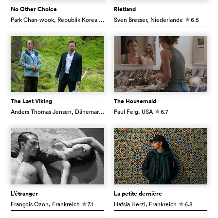
No Other Choice
Rietland
Park Chan-wook
, Republik Korea
7.5
Sven Bresser
, Niederlande
6.5
c
c
The Last Viking
The Housemaid
Anders Thomas Jensen
, Dänemark
7.1
Paul Feig
, USA
6.7
c
c
L’étranger
La petite dernière
François Ozon
, Frankreich
7.1
Hafsia Herzi
, Frankreich
6.8
c
c