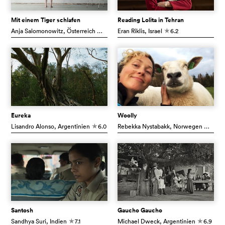
Mit einem Tiger schlafen
Reading Lolita in Tehran
Anja Salomonowitz
, Österreich
6.7
Eran Riklis
, Israel
6.2
c
c
Eureka
Woolly
Lisandro Alonso
, Argentinien
6.0
Rebekka Nystabakk
, Norwegen
7.7
c
c
Santosh
Gaucho Gaucho
Sandhya Suri
, Indien
7.1
Michael Dweck
, Argentinien
6.9
c
c