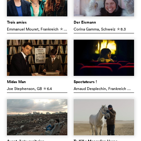
Trois amies
Der Eismann
Emmanuel Mouret
, Frankreich
6.6
Corina Gamma
, Schweiz
8.3
c
c
Midas Man
Spectateurs !
Joe Stephenson
, GB
6.4
Arnaud Desplechin
, Frankreich
6.1
c
c