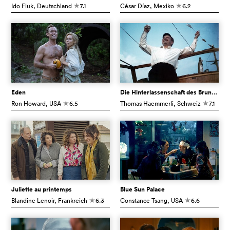
Ido Fluk
, Deutschland
7.1
César Díaz
, Mexiko
6.2
c
c
Eden
Die Hinterlassenschaft des Bruno Stefanini
Ron Howard
, USA
6.5
Thomas Haemmerli
, Schweiz
7.1
c
c
Juliette au printemps
Blue Sun Palace
Blandine Lenoir
, Frankreich
6.3
Constance Tsang
, USA
6.6
c
c