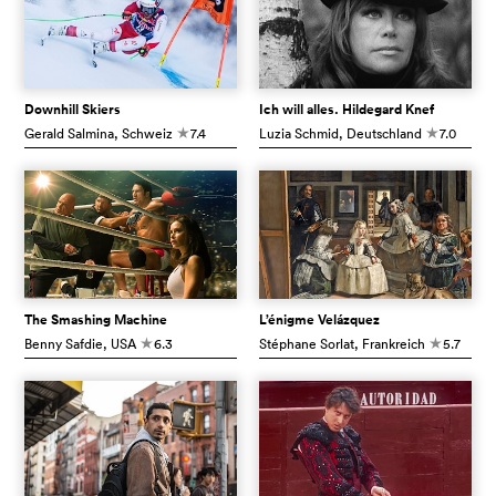
Downhill Skiers
Ich will alles. Hildegard Knef
Gerald Salmina
, Schweiz
7.4
Luzia Schmid
, Deutschland
7.0
c
c
The Smashing Machine
L’énigme Velázquez
Benny Safdie
, USA
6.3
Stéphane Sorlat
, Frankreich
5.7
c
c