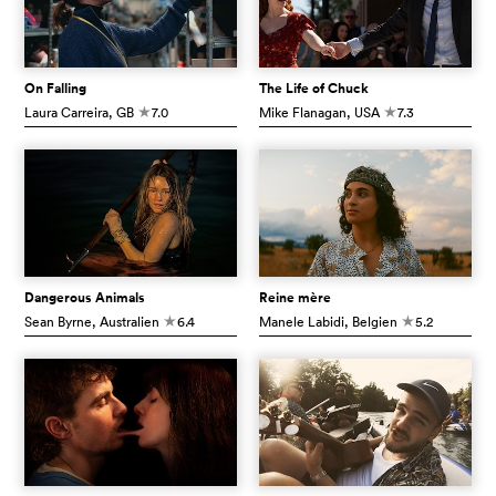
On Falling
The Life of Chuck
Laura Carreira
, GB
7.0
Mike Flanagan
, USA
7.3
c
c
Dangerous Animals
Reine mère
Sean Byrne
, Australien
6.4
Manele Labidi
, Belgien
5.2
c
c