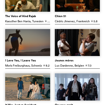
The Voice of Hind Rajab
Chien 51
Kaouther Ben Hania
, Tunesien
8.2
Cédric Jimenez
, Frankreich
5.8
c
c
I Love You, I Leave You
Jeunes mères
Moris Freiburghaus
, Schweiz
8.2
Luc Dardenne
, Belgien
7.0
c
c
It Was Just an Accident
On vous croit