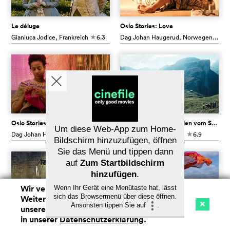
Le déluge
Oslo Stories: Love
Gianluca Jodice
, Frankreich
6.3
Dag Johan Haugerud
, Norwegen
7.1
c
c
Oslo Stories: Dreams
Hölde - Die stillen Helden vom Säntis
Um diese Web-App zum Home-
Dag Johan Haugerud
, Norwegen
7.2
Victor Rohner
, Schweiz
6.9
c
c
Bildschirm hinzuzufügen, öffnen
Sie das Menü und tippen dann
auf
Zum Startbildschirm
hinzufügen
.
Wir verwenden Cookies. Mit dem
Wenn Ihr Gerät eine Menütaste hat, lässt
sich das Browsermenü über diese öffnen.
Weitersurfen auf cinefile.ch stimmen Sie
Ansonsten tippen Sie auf
.
unserer Cookie-Nutzung zu. Mehr Infos
Kino
Streaming
Watchlist (
0
)
in unserer
Datenschutzerklärung
.
Na
Les fantômes
Parthenope