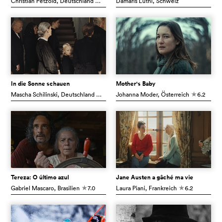
Christian Petzold
, Deutschland
6.6
Damaris Lüthi
, Schweiz
c
In die Sonne schauen
Mother's Baby
Mascha Schilinski
, Deutschland
7.0
Johanna Moder
, Österreich
6.2
c
c
Tereza: O último azul
Jane Austen a gâché ma vie
Gabriel Mascaro
, Brasilien
7.0
Laura Piani
, Frankreich
6.2
c
c