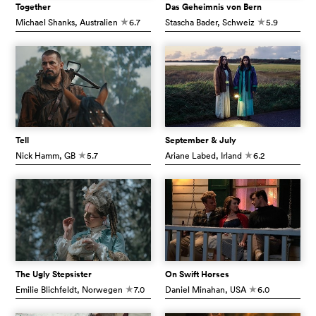
Together
Das Geheimnis von Bern
Michael Shanks
, Australien
6.7
Stascha Bader
, Schweiz
5.9
c
c
Tell
September & July
Nick Hamm
, GB
5.7
Ariane Labed
, Irland
6.2
c
c
The Ugly Stepsister
On Swift Horses
Emilie Blichfeldt
, Norwegen
7.0
Daniel Minahan
, USA
6.0
c
c