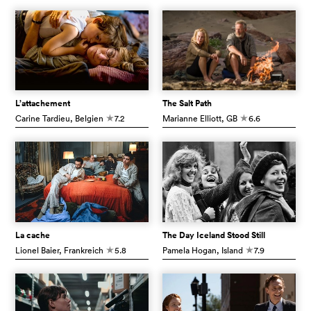
L’attachement
The Salt Path
Carine Tardieu
, Belgien
7.2
Marianne Elliott
, GB
6.6
c
c
La cache
The Day Iceland Stood Still
Lionel Baier
, Frankreich
5.8
Pamela Hogan
, Island
7.9
c
c