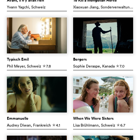
Avant, il n'y avait rien
To Kill a Mongolian Horse
Yvann Yagchi
, Schweiz
Xiaoxuan Jiang
, Sonderverwaltungszone Hongkong
Typisch Emil
Bergers
Phil Meyer
, Schweiz
7.8
Sophie Deraspe
, Kanada
7.0
c
c
Emmanuelle
When We Were Sisters
Audrey Diwan
, Frankreich
4.1
Lisa Brühlmann
, Schweiz
6.7
c
c