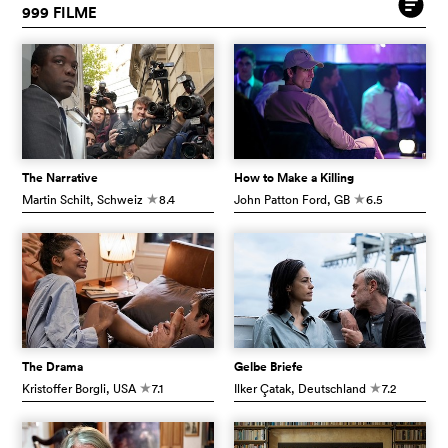
999 FILME
The Narrative
How to Make a Killing
Martin Schilt
, Schweiz
8.4
John Patton Ford
, GB
6.5
c
c
The Drama
Gelbe Briefe
Kristoffer Borgli
, USA
7.1
Ilker Çatak
, Deutschland
7.2
c
c