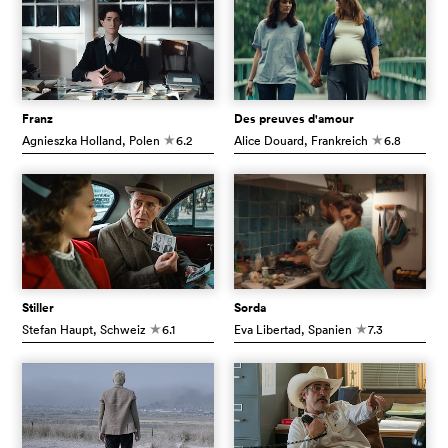
Franz
Des preuves d'amour
Agnieszka Holland
, Polen
6.2
Alice Douard
, Frankreich
6.8
c
c
Stiller
Sorda
Stefan Haupt
, Schweiz
6.1
Eva Libertad
, Spanien
7.3
c
c