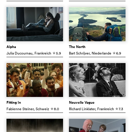
Alpha
The North
Julia Ducournau
, Frankreich
5.9
Bart Schrijver
, Niederlande
6.9
c
c
Fitting In
Nouvelle Vague
Fabienne Steiner
, Schweiz
8.0
Richard Linklater
, Frankreich
7.3
c
c