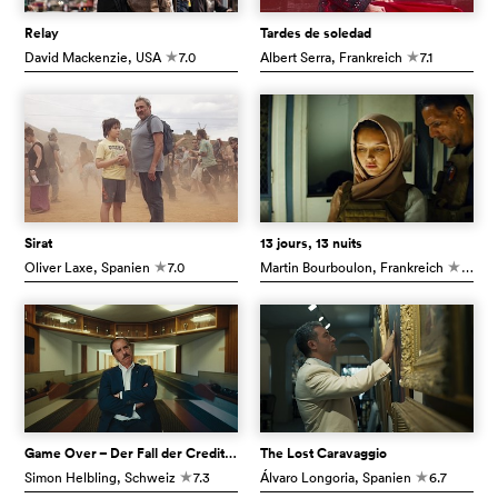
Relay
Tardes de soledad
David Mackenzie
, USA
7.0
Albert Serra
, Frankreich
7.1
c
c
Sirat
13 jours, 13 nuits
Oliver Laxe
, Spanien
7.0
Martin Bourboulon
, Frankreich
6.7
c
c
Game Over – Der Fall der Credit Suisse
The Lost Caravaggio
Simon Helbling
, Schweiz
7.3
Álvaro Longoria
, Spanien
6.7
c
c