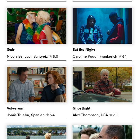
Quir
Eat the Night
Nicola Bellucci
, Schweiz
8.0
Caroline Poggi
, Frankreich
6.1
c
c
Volveréis
Ghostlight
Jonás Trueba
, Spanien
6.4
Alex Thompson
, USA
7.5
c
c