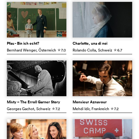
Pfau - Bin ich echt?
Charlotte, una di noi
Bernhard Wenger
, Österreich
7.0
Rolando Colla
, Schweiz
6.7
c
c
Misty – The Erroll Garner Story
Monsieur Aznavour
Georges Gachot
, Schweiz
7.2
Mehdi Idir
, Frankreich
7.2
c
c