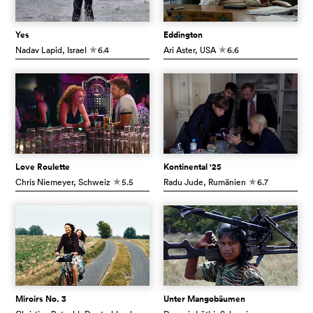
Yes
Eddington
Nadav Lapid
, Israel
6.4
Ari Aster
, USA
6.6
c
c
Love Roulette
Kontinental '25
Chris Niemeyer
, Schweiz
5.5
Radu Jude
, Rumänien
6.7
c
c
Miroirs No. 3
Unter Mangobäumen