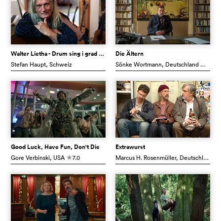
Walter Lietha - Drum sing i grad drum
Die Ältern
Stefan Haupt
, Schweiz
Sönke Wortmann
, Deutschland
6.2
c
Good Luck, Have Fun, Don't Die
Extrawurst
Gore Verbinski
, USA
7.0
Marcus H. Rosenmüller
, Deutschland
c
c