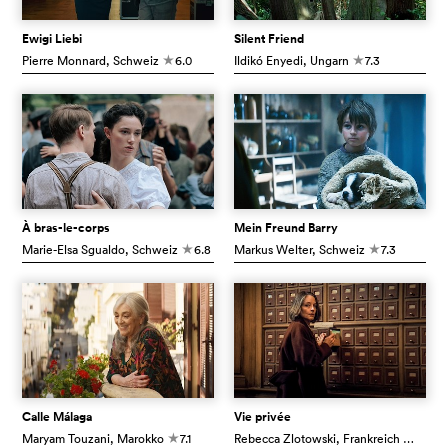
Ewigi Liebi
Silent Friend
Pierre Monnard
, Schweiz
6.0
Ildikó Enyedi
, Ungarn
7.3
c
c
À bras-le-corps
Mein Freund Barry
Marie-Elsa Sgualdo
, Schweiz
6.8
Markus Welter
, Schweiz
7.3
c
c
Calle Málaga
Vie privée
Maryam Touzani
, Marokko
7.1
Rebecca Zlotowski
, Frankreich
5.9
c
c