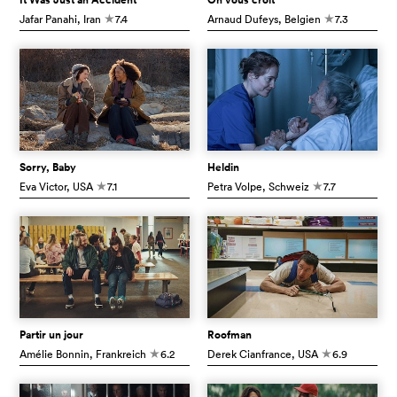
Jafar Panahi
, Iran
7.4
Arnaud Dufeys
, Belgien
7.3
c
c
Sorry, Baby
Heldin
Eva Victor
, USA
7.1
Petra Volpe
, Schweiz
7.7
c
c
Partir un jour
Roofman
Amélie Bonnin
, Frankreich
6.2
Derek Cianfrance
, USA
6.9
c
c