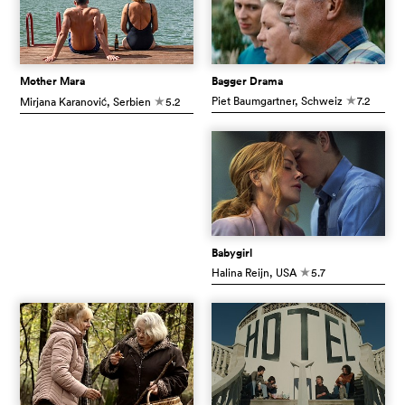
Mother Mara
Bagger Drama
Piet Baumgartner
, Schweiz
7.2
Mirjana Karanović
, Serbien
5.2
c
c
Babygirl
Halina Reijn
, USA
5.7
c