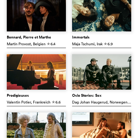
Bonnard, Pierre et Marthe
Immortals
Martin Provost
, Belgien
6.4
Maja Tschumi
, Irak
6.9
c
c
Prodigieuses
Oslo Stories: Sex
Valentin Potier
, Frankreich
6.6
Dag Johan Haugerud
, Norwegen
6.6
c
c