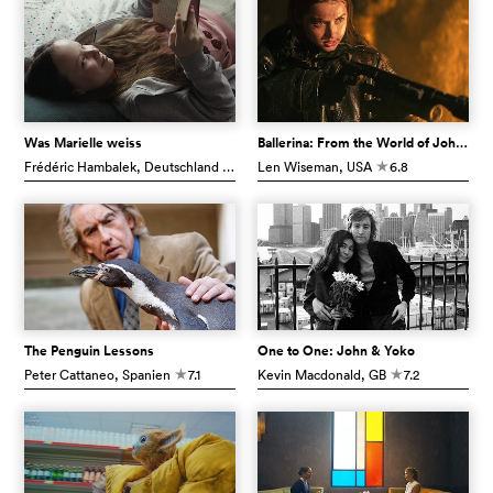
Was Marielle weiss
Ballerina: From the World of John Wick
Frédéric Hambalek
, Deutschland
6.5
Len Wiseman
, USA
6.8
c
c
The Penguin Lessons
One to One: John & Yoko
Peter Cattaneo
, Spanien
7.1
Kevin Macdonald
, GB
7.2
c
c