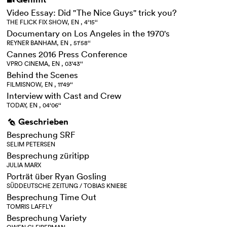
i
Video Essay: Did "The Nice Guys" trick you?
THE FLICK FIX SHOW, EN , 4‘15‘‘
Documentary on Los Angeles in the 1970's
REYNER BANHAM, EN , 51‘58‘‘
Cannes 2016 Press Conference
VPRO CINEMA, EN , 03‘43‘‘
Behind the Scenes
FILMISNOW, EN , 11‘49‘‘
Interview with Cast and Crew
TODAY, EN , 04‘06‘‘
Geschrieben
g
Besprechung SRF
SELIM PETERSEN
Besprechung züritipp
JULIA MARX
Porträt über Ryan Gosling
SÜDDEUTSCHE ZEITUNG / TOBIAS KNIEBE
Besprechung Time Out
TOMRIS LAFFLY
Besprechung Variety