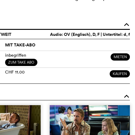
o
TWEIT
Audio:
OV (Englisch)
, D, F | Untertitel: d, f
MIT TAKE-ABO
inbegriffen
MIETEN
ZUM TAKE ABO
CHF 11.00
KAUFEN
o