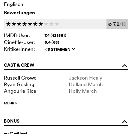
Englisch
Bewertungen
7.2
/10
c
c
c
c
c
c
c
c
c
c
Ø
IMDB-User:
7.4 (421561)
Cinefile-User:
6.4 (68)
KritikerInnen:
< 3 STIMMEN
q
CAST & CREW
o
Russell Crowe
Jackson Healy
Ryan Gosling
Holland March
Angourie Rice
Holly March
MEHR
>
BONUS
o
Gefilmt