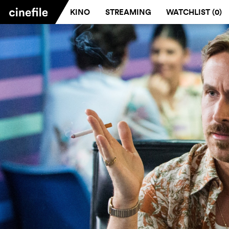
KINO
STREAMING
WATCHLIST (
0
)