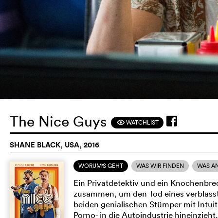
The Nice Guys
WATCHLIST
F
SHANE BLACK, USA, 2016
WORUM'S GEHT
WAS WIR FINDEN
WAS A
Ein Privatdetektiv und ein Knochenbre
zusammen, um den Tod eines verblasst
beiden genialischen Stümper mit Intuit
Porno- in die Autoindustrie hineinzieh