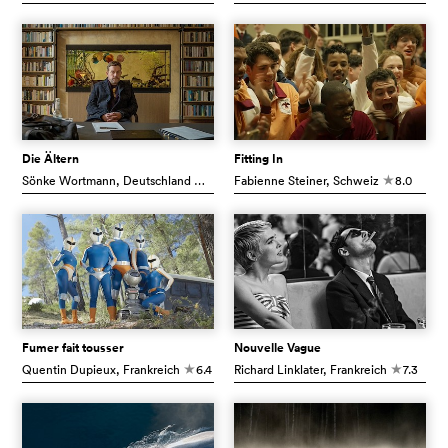
Die Ältern
Fitting In
Sönke Wortmann
, Deutschland
6.2
Fabienne Steiner
, Schweiz
8.0
c
c
Fumer fait tousser
Nouvelle Vague
Quentin Dupieux
, Frankreich
6.4
Richard Linklater
, Frankreich
7.3
c
c