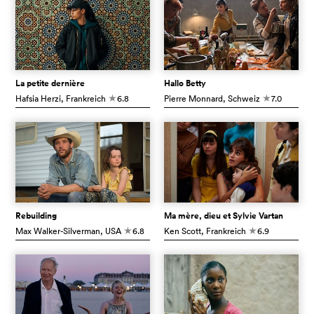
La petite dernière
Hallo Betty
Hafsia Herzi
, Frankreich
6.8
Pierre Monnard
, Schweiz
7.0
c
c
Rebuilding
Ma mère, dieu et Sylvie Vartan
Max Walker-Silverman
, USA
6.8
Ken Scott
, Frankreich
6.9
c
c