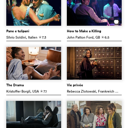
Pane e tulipani
How to Make a Killing
Silvio Soldini
, Italien
7.3
John Patton Ford
, GB
6.5
c
c
The Drama
Vie privée
Kristoffer Borgli
, USA
7.1
Rebecca Zlotowski
, Frankreich
5.9
c
c