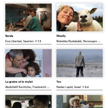
Sorda
Woolly
Eva Libertad
, Spanien
7.3
Rebekka Nystabakk
, Norwegen
7.7
c
c
La graine et le mulet
Yes
Abdellatif Kechiche
, Frankreich
7.4
Nadav Lapid
, Israel
6.4
c
c