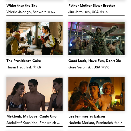
Wider than the Sky
Father Mother Sister Brother
Valerio Jalongo
, Schweiz
6.7
Jim Jarmusch
, USA
6.5
c
c
The President's Cake
Good Luck, Have Fun, Don't Die
Hasan Hadi
, Irak
7.6
Gore Verbinski
, USA
7.0
c
c
Mektoub, My Love: Canto Uno
Les femmes au balcon
Abdellatif Kechiche
, Frankreich
6.5
Noémie Merlant
, Frankreich
5.7
c
c