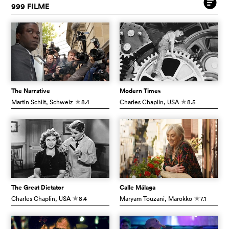
999 FILME
The Narrative
Modern Times
Martin Schilt
, Schweiz
8.4
Charles Chaplin
, USA
8.5
c
c
The Great Dictator
Calle Málaga
Charles Chaplin
, USA
8.4
Maryam Touzani
, Marokko
7.1
c
c