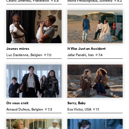
Cédric Jimenez
, Frankreich
5.8
Moris Freiburghaus
, Schweiz
8.2
c
c
Jeunes mères
It Was Just an Accident
Luc Dardenne
, Belgien
7.0
Jafar Panahi
, Iran
7.4
c
c
On vous croit
Sorry, Baby
Arnaud Dufeys
, Belgien
7.3
Eva Victor
, USA
7.1
c
c