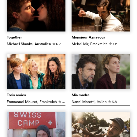
Together
Monsieur Aznavour
Michael Shanks
, Australien
6.7
Mehdi Idir
, Frankreich
7.2
c
c
Trois amies
Mia madre
Emmanuel Mouret
, Frankreich
6.6
Nanni Moretti
, Italien
6.8
c
c