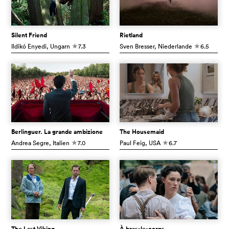
Silent Friend
Rietland
Ildikó Enyedi
, Ungarn
7.3
Sven Bresser
, Niederlande
6.5
c
c
Berlinguer. La grande ambizione
The Housemaid
Andrea Segre
, Italien
7.0
Paul Feig
, USA
6.7
c
c
The Last Viking
À bras-le-corps