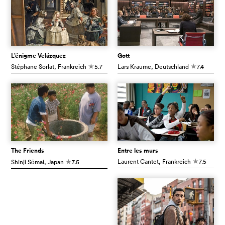
L’énigme Velázquez
Gott
Stéphane Sorlat
, Frankreich
5.7
Lars Kraume
, Deutschland
7.4
c
c
The Friends
Entre les murs
Laurent Cantet
, Frankreich
7.5
Shinji Sōmai
, Japan
7.5
c
c