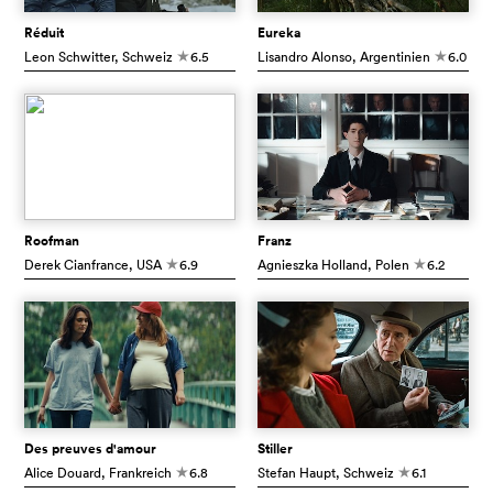
Réduit
Eureka
Leon Schwitter
, Schweiz
6.5
Lisandro Alonso
, Argentinien
6.0
c
c
Roofman
Franz
Derek Cianfrance
, USA
6.9
Agnieszka Holland
, Polen
6.2
c
c
Des preuves d'amour
Stiller
Alice Douard
, Frankreich
6.8
Stefan Haupt
, Schweiz
6.1
c
c