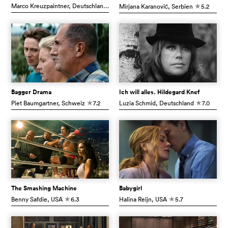
Marco Kreuzpaintner
, Deutschland
7.3
Mirjana Karanović
, Serbien
5.2
c
c
Bagger Drama
Ich will alles. Hildegard Knef
Piet Baumgartner
, Schweiz
7.2
Luzia Schmid
, Deutschland
7.0
c
c
The Smashing Machine
Babygirl
Benny Safdie
, USA
6.3
Halina Reijn
, USA
5.7
c
c