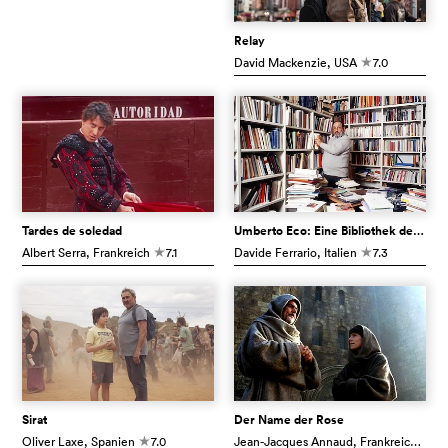
Relay
David Mackenzie
, USA
7.0
c
Tardes de soledad
Umberto Eco: Eine Bibliothek der Welt
Albert Serra
, Frankreich
7.1
Davide Ferrario
, Italien
7.3
c
c
Sirat
Der Name der Rose
Oliver Laxe
, Spanien
7.0
Jean-Jacques Annaud
, Frankreich
7.7
c
c