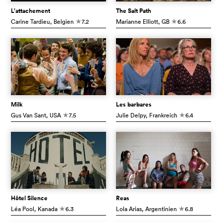
L’attachement
The Salt Path
Carine Tardieu
, Belgien
7.2
Marianne Elliott
, GB
6.6
c
c
Milk
Les barbares
Gus Van Sant
, USA
7.5
Julie Delpy
, Frankreich
6.4
c
c
Hôtel Silence
Reas
Léa Pool
, Kanada
6.3
Lola Arias
, Argentinien
6.8
c
c