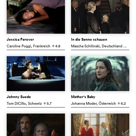
Jessica Forever
In die Sonne schauen
Caroline Poggi
, Frankreich
4.8
Mascha Schilinski
, Deutschland
7.0
c
c
Johnny Suede
Mother's Baby
Tom DiCillo
, Schweiz
5.7
Johanna Moder
, Österreich
6.2
c
c