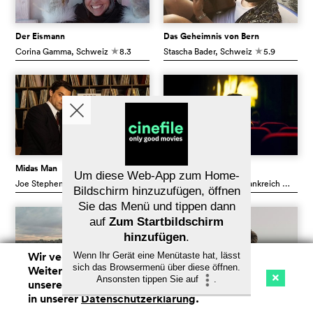
Der Eismann
Das Geheimnis von Bern
Corina Gamma
, Schweiz
8.3
Stascha Bader
, Schweiz
5.9
c
c
Midas Man
Spectateurs !
Um diese Web-App zum Home-
Joe Stephenson
, GB
6.4
Arnaud Desplechin
, Frankreich
6.1
c
c
Bildschirm hinzuzufügen, öffnen
Sie das Menü und tippen dann
auf
Zum Startbildschirm
hinzufügen
.
Wir verwenden Cookies. Mit dem
Wenn Ihr Gerät eine Menütaste hat, lässt
sich das Browsermenü über diese öffnen.
Weitersurfen auf cinefile.ch stimmen Sie
Ansonsten tippen Sie auf
.
unserer Cookie-Nutzung zu. Mehr Infos
Kino
Streaming
Watchlist (
0
)
in unserer
Datenschutzerklärung
.
Na
Avant, il n'y avait rien
To Kill a Mongolian Horse