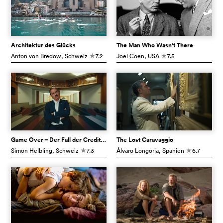
Architektur des Glücks
The Man Who Wasn't There
Anton von Bredow
, Schweiz
7.2
Joel Coen
, USA
7.5
c
c
Game Over – Der Fall der Credit Suisse
The Lost Caravaggio
Simon Helbling
, Schweiz
7.3
Álvaro Longoria
, Spanien
6.7
c
c