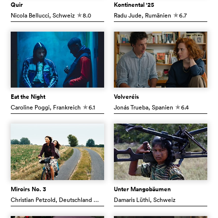
Quir
Kontinental '25
Nicola Bellucci
, Schweiz
8.0
Radu Jude
, Rumänien
6.7
c
c
Eat the Night
Volveréis
Caroline Poggi
, Frankreich
6.1
Jonás Trueba
, Spanien
6.4
c
c
Miroirs No. 3
Unter Mangobäumen
Christian Petzold
, Deutschland
6.6
Damaris Lüthi
, Schweiz
c