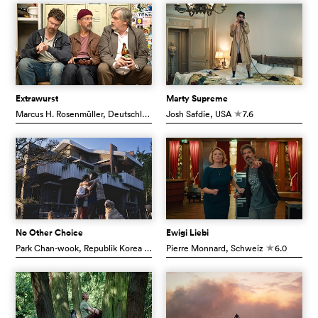
Extrawurst
Marty Supreme
Marcus H. Rosenmüller
, Deutschland
Josh Safdie
6.4
, USA
7.6
c
c
No Other Choice
Ewigi Liebi
Park Chan-wook
, Republik Korea
7.5
Pierre Monnard
, Schweiz
6.0
c
c