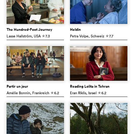
The Hundred-Foot Journey
Heldin
Lasse Hallström
, USA
7.3
Petra Volpe
, Schweiz
7.7
c
c
Partir un jour
Reading Lolita in Tehran
Amélie Bonnin
, Frankreich
6.2
Eran Riklis
, Israel
6.2
c
c