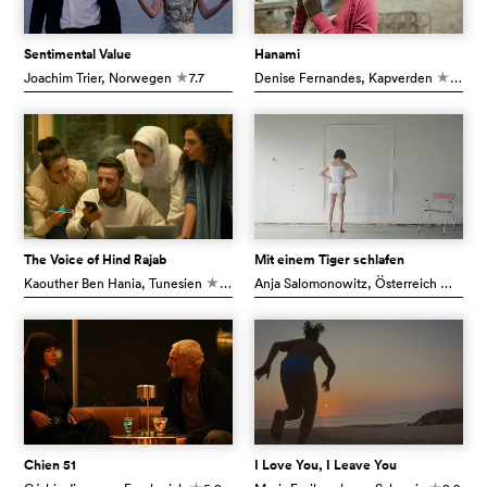
Sentimental Value
Hanami
Joachim Trier
, Norwegen
7.7
Denise Fernandes
, Kapverden
6.5
c
c
The Voice of Hind Rajab
Mit einem Tiger schlafen
Kaouther Ben Hania
, Tunesien
8.2
Anja Salomonowitz
, Österreich
6.7
c
c
Chien 51
I Love You, I Leave You