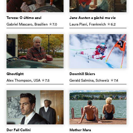
Tereza: O último azul
Jane Austen a gâché ma vie
Gabriel Mascaro
, Brasilien
7.0
Laura Piani
, Frankreich
6.2
c
c
Ghostlight
Downhill Skiers
Alex Thompson
, USA
7.5
Gerald Salmina
, Schweiz
7.4
c
c
Der Fall Collini
Mother Mara