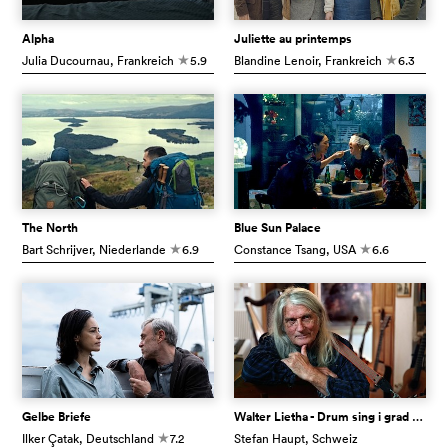
Alpha
Juliette au printemps
Julia Ducournau
, Frankreich
5.9
Blandine Lenoir
, Frankreich
6.3
c
c
The North
Blue Sun Palace
Bart Schrijver
, Niederlande
6.9
Constance Tsang
, USA
6.6
c
c
Gelbe Briefe
Walter Lietha - Drum sing i grad drum
Ilker Çatak
, Deutschland
7.2
Stefan Haupt
, Schweiz
c