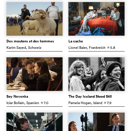
Des moutons et des hommes
La cache
Karim Sayed
, Schweiz
Lionel Baier
, Frankreich
5.8
c
Soy Nevenka
The Day Iceland Stood Still
Icíar Bollaín
, Spanien
7.0
Pamela Hogan
, Island
7.9
c
c