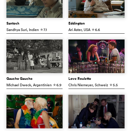
Santosh
Eddington
Sandhya Suri
, Indien
7.1
Ari Aster
, USA
6.6
c
c
Gaucho Gaucho
Love Roulette
Michael Dweck
, Argentinien
6.9
Chris Niemeyer
, Schweiz
5.5
c
c