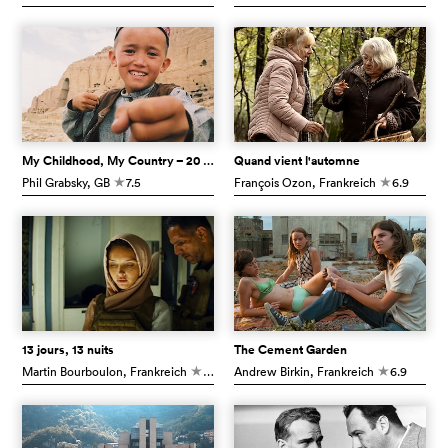
My Childhood, My Country – 20 Years in Afghanistan
Quand vient l'automne
Phil Grabsky
, GB
7.5
François Ozon
, Frankreich
6.9
c
c
13 jours, 13 nuits
The Cement Garden
Martin Bourboulon
, Frankreich
6.7
Andrew Birkin
, Frankreich
6.9
c
c