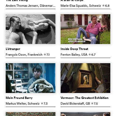
Anders Thomas Jensen
, Dänemark
7.1
Marie-Elsa Sgualdo
, Schweiz
6.8
c
c
L’étranger
Inside Deep Throat
François Ozon
, Frankreich
7.1
Fenton Bailey
, USA
6.7
c
c
Mein Freund Barry
Vermeer: The Greatest Exhibition
Markus Welter
, Schweiz
7.3
David Bickerstaff
, GB
7.5
c
c