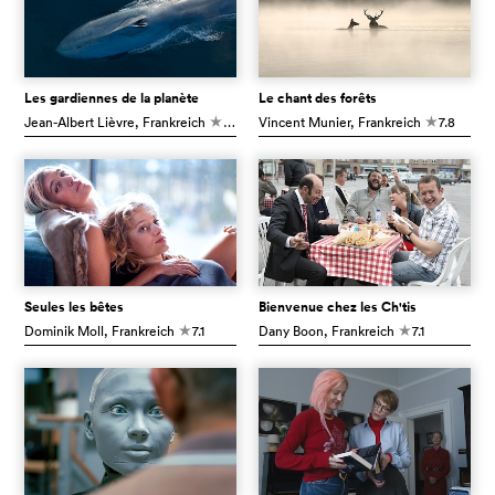
Les gardiennes de la planète
Le chant des forêts
Jean-Albert Lièvre
, Frankreich
6.6
Vincent Munier
, Frankreich
7.8
c
c
Seules les bêtes
Bienvenue chez les Ch'tis
Dominik Moll
, Frankreich
7.1
Dany Boon
, Frankreich
7.1
c
c