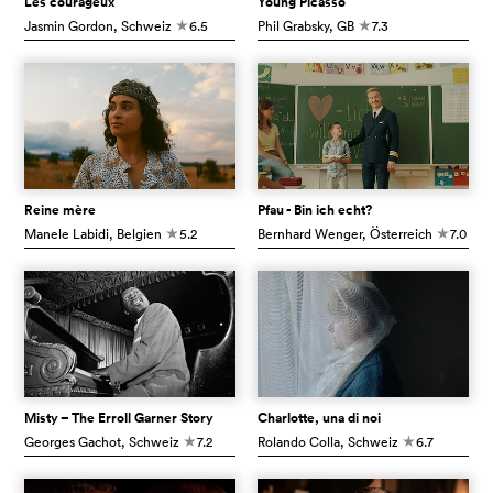
Les courageux
Young Picasso
Jasmin Gordon
, Schweiz
6.5
Phil Grabsky
, GB
7.3
c
c
Reine mère
Pfau - Bin ich echt?
Manele Labidi
, Belgien
5.2
Bernhard Wenger
, Österreich
7.0
c
c
Misty – The Erroll Garner Story
Charlotte, una di noi
Georges Gachot
, Schweiz
7.2
Rolando Colla
, Schweiz
6.7
c
c