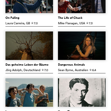
On Falling
The Life of Chuck
Laura Carreira
, GB
7.0
Mike Flanagan
, USA
7.3
c
c
Das geheime Leben der Bäume
Dangerous Animals
Jörg Adolph
, Deutschland
7.0
Sean Byrne
, Australien
6.4
c
c