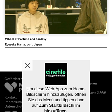
Wheel of Fortune and Fantasy
Ryusuke Hamaguchi
, Japan
Gefördert von
Über cinefile
Registrieren/abonnieren
Newsletter
Um diese Web-App zum Home-
Häufig gestellte Fragen (FAQ)
Bildschirm hinzuzufügen, öffnen
Kontakt
Sie das Menü und tippen dann
Gutscheine
Impressum
auf
Zum Startbildschirm
Datenschutz
hinzufügen
.