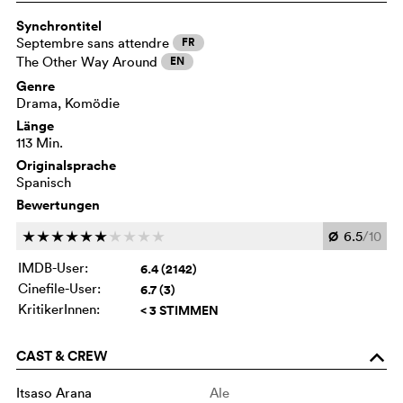
Synchrontitel
Septembre sans attendre
FR
The Other Way Around
EN
Genre
Drama, Komödie
Länge
113 Min.
Originalsprache
Spanisch
Bewertungen
Ø
6.5
/10
c
c
c
c
c
c
c
c
c
c
IMDB-User:
6.4 (2142)
Cinefile-User:
6.7 (3)
KritikerInnen:
< 3 STIMMEN
CAST & CREW
o
Itsaso Arana
Ale