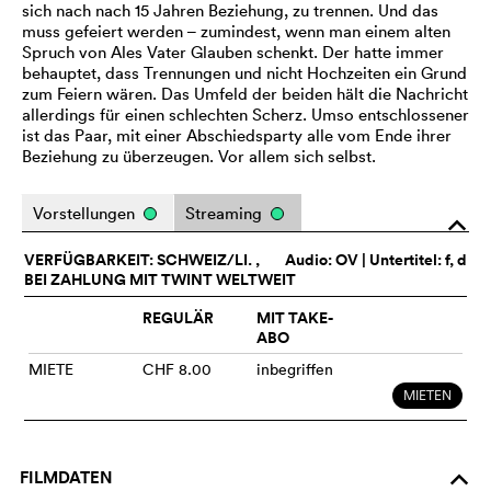
sich nach nach 15 Jahren Beziehung, zu trennen. Und das
muss gefeiert werden – zumindest, wenn man einem alten
Spruch von Ales Vater Glauben schenkt. Der hatte immer
behauptet, dass Trennungen und nicht Hochzeiten ein Grund
zum Feiern wären. Das Umfeld der beiden hält die Nachricht
allerdings für einen schlechten Scherz. Umso entschlossener
ist das Paar, mit einer Abschiedsparty alle vom Ende ihrer
Beziehung zu überzeugen. Vor allem sich selbst.
Vorstellungen
Streaming
o
VERFÜGBARKEIT: SCHWEIZ/LI. ,
Audio:
OV
| Untertitel: f, d
BEI ZAHLUNG MIT TWINT WELTWEIT
REGULÄR
MIT TAKE-
ABO
MIETE
CHF 8.00
inbegriffen
MIETEN
FILMDATEN
o