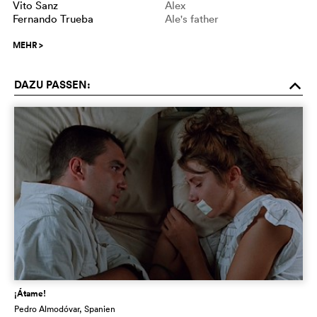
Vito Sanz
Alex
Fernando Trueba
Ale's father
MEHR
>
DAZU PASSEN:
o
¡Átame!
Pedro Almodóvar
, Spanien