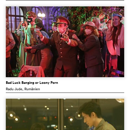
Bad Luck Banging or Loony Porn
Radu Jude
, Rumänien