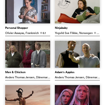
Personal Shopper
Ninjababy
Olivier Assayas
, Frankreich
6.1
Yngvild Sve Flikke
, Norwegen
7.3
c
c
Men & Chicken
Adam's Apples
Anders Thomas Jensen
, Dänemark
6.7
Anders Thomas Jensen
, Dänemark
7.
c
c