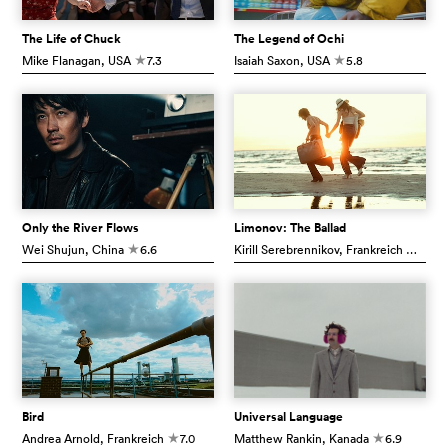
The Life of Chuck
The Legend of Ochi
Mike Flanagan
, USA
7.3
Isaiah Saxon
, USA
5.8
c
c
Only the River Flows
Limonov: The Ballad
Wei Shujun
, China
6.6
Kirill Serebrennikov
, Frankreich
5.8
c
c
Bird
Universal Language
Andrea Arnold
, Frankreich
7.0
Matthew Rankin
, Kanada
6.9
c
c