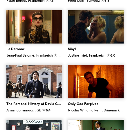
Pablo Berger
, Frankreich
7.5
Peter Luisi
, Schweiz
6.8
c
c
La Daronne
Sibyl
Jean-Paul Salomé
, Frankreich
6.3
Justine Triet
, Frankreich
6.0
c
c
The Personal History of David Copperfield
Only God Forgives
Armando Iannucci
, GB
6.4
Nicolas Winding Refn
, Dänemark
5.7
c
c