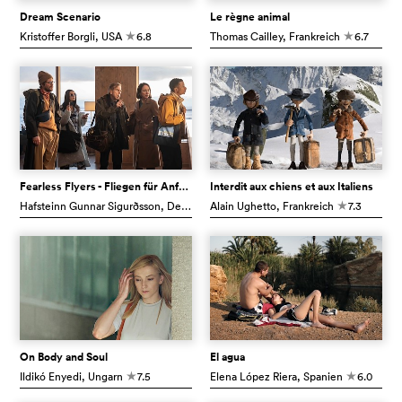
Dream Scenario
Le règne animal
Kristoffer Borgli
, USA
6.8
Thomas Cailley
, Frankreich
6.7
c
c
Fearless Flyers - Fliegen für Anfänger
Interdit aux chiens et aux Italiens
Hafsteinn Gunnar Sigurðsson
, Deutschland
Alain Ughetto
5.4
, Frankreich
7.3
c
c
On Body and Soul
El agua
Ildikó Enyedi
, Ungarn
7.5
Elena López Riera
, Spanien
6.0
c
c