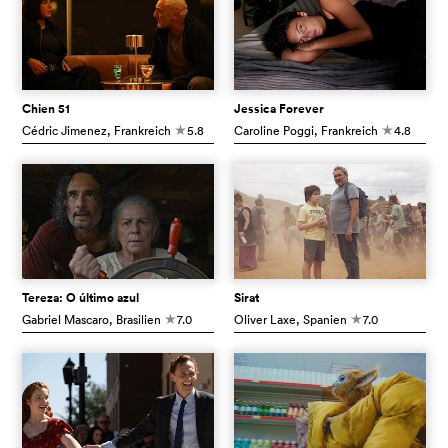
Chien 51
Jessica Forever
Cédric Jimenez
, Frankreich
5.8
Caroline Poggi
, Frankreich
4.8
c
c
Tereza: O último azul
Sirat
Gabriel Mascaro
, Brasilien
7.0
Oliver Laxe
, Spanien
7.0
c
c