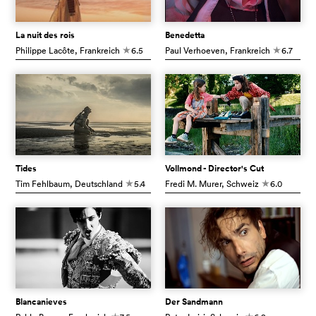
La nuit des rois
Benedetta
Philippe Lacôte
, Frankreich
6.5
Paul Verhoeven
, Frankreich
6.7
c
c
Tides
Vollmond - Director's Cut
Tim Fehlbaum
, Deutschland
5.4
Fredi M. Murer
, Schweiz
6.0
c
c
Blancanieves
Der Sandmann