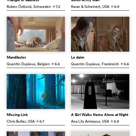
Ruben Östlund
, Schweden
7.2
Kwan & Scheinert
, USA
6.9
c
c
Mandibules
Le daim
Quentin Dupieux
, Belgien
6.6
Quentin Dupieux
, Frankreich
6.6
c
c
Missing Link
A Girl Walks Home Alone at Night
Chris Butler
, USA
6.7
Ana Lily Amirpour
, USA
6.9
c
c