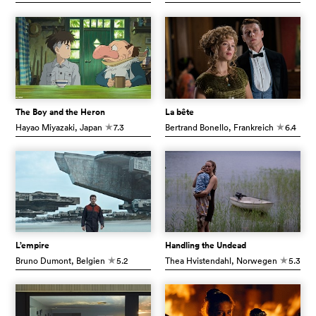
The Boy and the Heron
La bête
Hayao Miyazaki
, Japan
7.3
Bertrand Bonello
, Frankreich
6.4
c
c
L’empire
Handling the Undead
Bruno Dumont
, Belgien
5.2
Thea Hvistendahl
, Norwegen
5.3
c
c