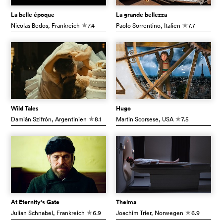
La belle époque
La grande bellezza
Nicolas Bedos
, Frankreich
7.4
Paolo Sorrentino
, Italien
7.7
c
c
Wild Tales
Hugo
Damián Szifrón
, Argentinien
8.1
Martin Scorsese
, USA
7.5
c
c
At Eternity's Gate
Thelma
Julian Schnabel
, Frankreich
6.9
Joachim Trier
, Norwegen
6.9
c
c