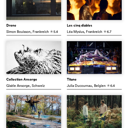
Drone
Les cinq diables
Simon Bouisson
, Frankreich
5.4
Léa Mysius
, Frankreich
6.7
c
c
Collection Ansorge
Titane
Gisèle Ansorge
, Schweiz
Julia Ducournau
, Belgien
6.4
c