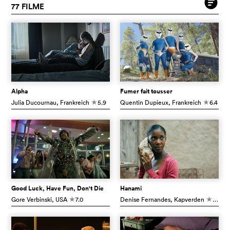
77 FILME
Alpha
Fumer fait tousser
Julia Ducournau
, Frankreich
5.9
Quentin Dupieux
, Frankreich
6.4
c
c
Good Luck, Have Fun, Don't Die
Hanami
Gore Verbinski
, USA
7.0
Denise Fernandes
, Kapverden
6.5
c
c