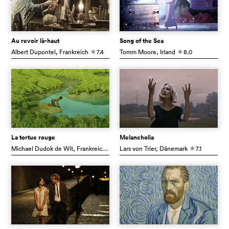
Au revoir là-haut
Song of the Sea
Albert Dupontel
, Frankreich
7.4
Tomm Moore
, Irland
8.0
c
c
La tortue rouge
Melancholia
Michael Dudok de Wit
, Frankreich
7.5
Lars von Trier
, Dänemark
7.1
c
c