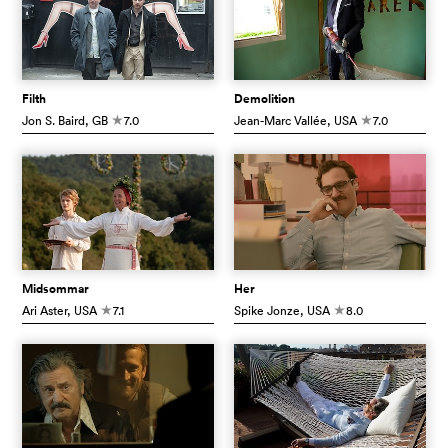
Filth
Demolition
Jon S. Baird
, GB
7.0
Jean-Marc Vallée
, USA
7.0
c
c
Midsommar
Her
Ari Aster
, USA
7.1
Spike Jonze
, USA
8.0
c
c