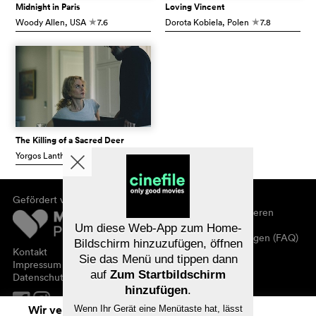
Midnight in Paris
Loving Vincent
Woody Allen
, USA
7.6
Dorota Kobiela
, Polen
7.8
c
c
The Killing of a Sacred Deer
Yorgos Lanthimos
, GB
7.0
c
Gefördert von
Über cinefile
Registrieren/abonnieren
Newsletter
Um diese Web-App zum Home-
Häufig gestellte Fragen (FAQ)
Bildschirm hinzuzufügen, öffnen
Kontakt
Sie das Menü und tippen dann
Gutscheine
Impressum
auf
Zum Startbildschirm
Datenschutz
hinzufügen
.
Wir verwenden Cookies. Mit dem
Wenn Ihr Gerät eine Menütaste hat, lässt