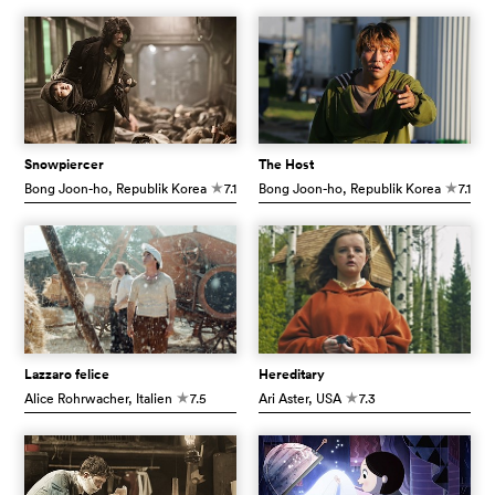
Snowpiercer
The Host
Bong Joon-ho
, Republik Korea
7.1
Bong Joon-ho
, Republik Korea
7.1
c
c
Lazzaro felice
Hereditary
Alice Rohrwacher
, Italien
7.5
Ari Aster
, USA
7.3
c
c