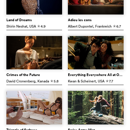
Land of Dreams
Adieu les cons
Shirin Neshat
, USA
4.9
Albert Dupontel
, Frankreich
6.7
c
c
Crimes of the Future
Everything Everywhere All at Once
David Cronenberg
, Kanada
5.8
Kwan & Scheinert
, USA
7.7
c
c
Triangle of Sadness
Swiss Army Man