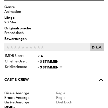
Genre
Animation
Länge
90 Min.
Originalsprache
Französisch
Bewertungen
Ø
k.A.
c
c
c
c
c
c
c
c
c
c
IMDB-User:
k.A.
Cinefile-User:
< 3 STIMMEN
KritikerInnen:
< 3 STIMMEN
q
CAST & CREW
o
Gisèle Ansorge
Regie
Ernest Ansorge
Regie
Gisèle Ansorge
Drehbuch
MEHR
>