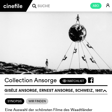
E
ABO
j
Collection Ansorge
WATCHLIST
F
GISÈLE ANSORGE, ERNEST ANSORGE, SCHWEIZ, 1957
o
SYNOPSIS
WIR FINDEN
Eine Auswahl der schönsten Filme des Waadtländer