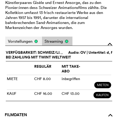
Künstlerpaares Gisèle und Ernest Ansorge, das zu den
Pionier:innen dess Schweizer Animationsfilms zählte. Die
Kolletkion umfasst 13 frisch restaurierte Werke aus den
Jahren 1957 bis 1991, darunter die international
bahnbrechenden Sand-Animationen, die zum
Markenzeichen der Ansorges wurden.
Vorstellungen
Streaming
o
VERFÜGBARKEIT: SCHWEIZ/LI. ,
Audio:
OV
| Untertitel: d, f
BEI ZAHLUNG MIT TWINT WELTWEIT
REGULÄR
MIT TAKE-
ABO
MIETE
CHF 8.00
inbegriffen
MIETEN
KAUF
CHF 16.00
CHF 13.00
KAUFEN
FILMDATEN
o