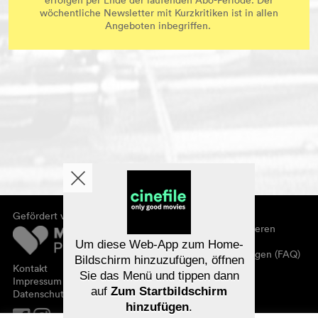
erfolgen per Ende der laufenden Abo-Periode. Der
wöchentliche Newsletter mit Kurzkritiken ist in allen
Angeboten inbegriffen.
Gefördert von
Über cinefile
Registrieren/abonnieren
Newsletter
Um diese Web-App zum Home-
Häufig gestellte Fragen (FAQ)
Bildschirm hinzuzufügen, öffnen
Kontakt
Sie das Menü und tippen dann
Gutscheine
Impressum
auf
Zum Startbildschirm
Datenschutz
hinzufügen
.