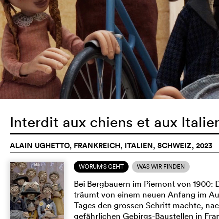
Interdit aux chiens et aux Itali
ALAIN UGHETTO, FRANKREICH, ITALIEN, SCHWEIZ, 2023
WORUM'S GEHT
WAS WIR FINDEN
Bei Bergbauern im Piemont von 1900: D
träumt von einem neuen Anfang im Ausl
Tages den grossen Schritt machte, nac
gefährlichen Gebirgs-Baustellen in Fra