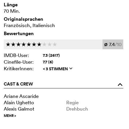
Länge
70 Min.
Originalsprachen
Französisch, Italienisch
Bewertungen
7.4
/10
c
c
c
c
c
c
c
c
c
c
Ø
IMDB-User:
7.3 (2617)
Cinefile-User:
7.7 (6)
KritikerInnen:
< 3 STIMMEN
q
CAST & CREW
o
Ariane Ascaride
Alain Ughetto
Regie
Alexis Galmot
Drehbuch
MEHR
>