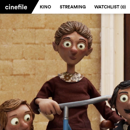
KINO
STREAMING
WATCHLIST (
0
)