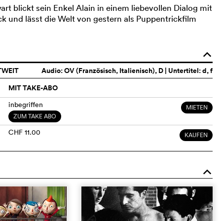
rt blickt sein Enkel Alain in einem liebevollen Dialog mit
ck und lässt die Welt von gestern als Puppentrickfilm
o
TWEIT
Audio:
OV (Französisch, Italienisch)
, D | Untertitel: d, f
MIT TAKE-ABO
inbegriffen
MIETEN
ZUM TAKE ABO
CHF 11.00
KAUFEN
o