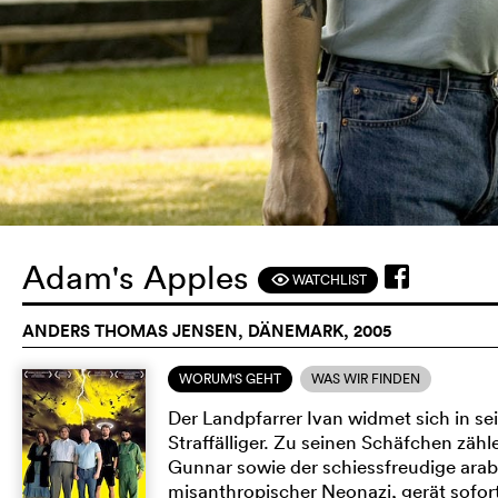
Adam's Apples
WATCHLIST
F
ANDERS THOMAS JENSEN, DÄNEMARK, 2005
WORUM'S GEHT
WAS WIR FINDEN
Der Landpfarrer Ivan widmet sich in se
Straffälliger. Zu seinen Schäfchen zäh
Gunnar sowie der schiessfreudige ara
misanthropischer Neonazi, gerät sofort