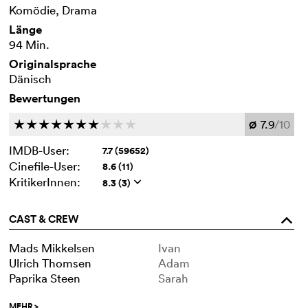
Komödie, Drama
Länge
94 Min.
Originalsprache
Dänisch
Bewertungen
7.9
/10
c
c
c
c
c
c
c
c
c
c
Ø
IMDB-User:
7.7 (59652)
Cinefile-User:
8.6 (11)
KritikerInnen:
8.3 (3)
q
CAST & CREW
o
Mads Mikkelsen
Ivan
Ulrich Thomsen
Adam
Paprika Steen
Sarah
MEHR
>