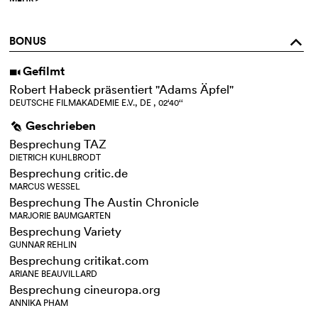
BONUS
o
Gefilmt
i
Robert Habeck präsentiert "Adams Äpfel"
DEUTSCHE FILMAKADEMIE E.V., DE , 02‘40‘‘
Geschrieben
g
Besprechung TAZ
DIETRICH KUHLBRODT
Besprechung critic.de
MARCUS WESSEL
Besprechung The Austin Chronicle
MARJORIE BAUMGARTEN
Besprechung Variety
GUNNAR REHLIN
Besprechung critikat.com
ARIANE BEAUVILLARD
Besprechung cineuropa.org
ANNIKA PHAM