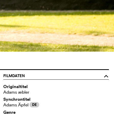
FILMDATEN
o
Originaltitel
Adams æbler
Synchrontitel
Adams Äpfel
DE
Genre