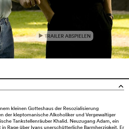
TRAILER ABSPIELEN
e
o
inem kleinen Gotteshaus der Resozialisierung
len der kleptomanische Alkoholiker und Vergewaltiger
bische Tankstellenräuber Khalid. Neuzugang Adam, ein
 in Rage über Ivans unerschütterliche Barmherzigkeit. Er