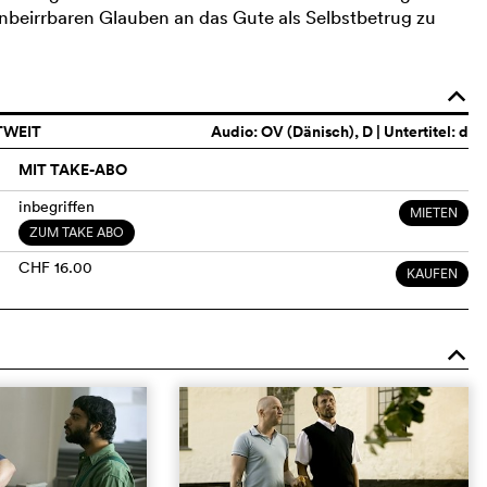
unbeirrbaren Glauben an das Gute als Selbstbetrug zu
o
TWEIT
Audio:
OV (Dänisch)
, D | Untertitel: d
MIT TAKE-ABO
inbegriffen
MIETEN
ZUM TAKE ABO
CHF 16.00
KAUFEN
o