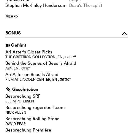
Stephen McKinley Henderson
Beau's Therapist
MEHR
>
BONUS
o
Gefilmt
i
Ari Aster's Closet Picks
THE CRITERION COLLECTION, EN , 08‘57‘‘
Behind the Scenes of Beau Is Afraid
A24, EN , 01‘12‘‘
Ari Aster on Beau Is Afraid
FILM AT LINCOLN CENTER, EN , 35‘30‘‘
Geschrieben
g
Besprechung SRF
SELIM PETERSEN
Besprechung rogerebert.com
NICK ALLEN
Besprechung Rolling Stone
DAVID FEAR
Besprechung Première