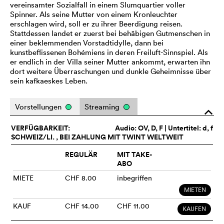
vereinsamter Sozialfall in einem Slumquartier voller
Spinner. Als seine Mutter von einem Kronleuchter
erschlagen wird, soll er zu ihrer Beerdigung reisen.
Stattdessen landet er zuerst bei behäbigen Gutmenschen in
einer beklemmenden Vorstadtidylle, dann bei
kunstbeflissenen Bohémiens in deren Freiluft-Sinnspiel. Als
er endlich in der Villa seiner Mutter ankommt, erwarten ihn
dort weitere Überraschungen und dunkle Geheimnisse über
sein kafkaeskes Leben.
Vorstellungen
Streaming
o
VERFÜGBARKEIT:
Audio:
OV
, D, F | Untertitel: d, f
SCHWEIZ/LI. , BEI ZAHLUNG MIT TWINT WELTWEIT
REGULÄR
MIT TAKE-
ABO
MIETE
CHF 8.00
inbegriffen
MIETEN
KAUF
CHF 14.00
CHF 11.00
KAUFEN