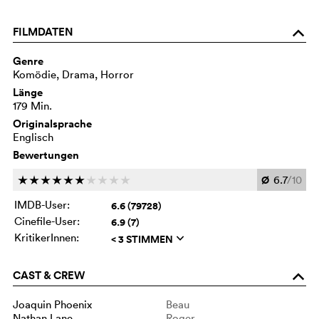
FILMDATEN
o
Genre
Komödie, Drama, Horror
Länge
179 Min.
Originalsprache
Englisch
Bewertungen
Ø
6.7
/10
c
c
c
c
c
c
c
c
c
c
IMDB-User:
6.6 (79728)
Cinefile-User:
6.9 (7)
KritikerInnen:
< 3 STIMMEN
q
CAST & CREW
o
Joaquin Phoenix
Beau
Nathan Lane
Roger