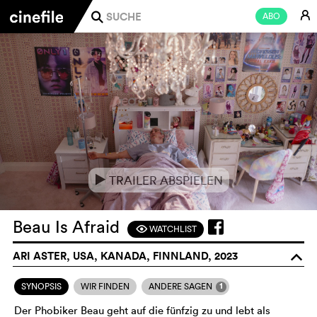
E
ABO
j
TRAILER ABSPIELEN
e
Beau Is Afraid
WATCHLIST
F
ARI ASTER, USA, KANADA, FINNLAND, 2023
o
1
SYNOPSIS
WIR FINDEN
ANDERE SAGEN
Der Phobiker Beau geht auf die fünfzig zu und lebt als