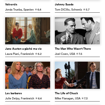
Volveréis
Johnny Suede
Jonás Trueba
, Spanien
6.4
Tom DiCillo
, Schweiz
5.7
c
c
Jane Austen a gâché ma vie
The Man Who Wasn't There
Laura Piani
, Frankreich
6.2
Joel Coen
, USA
7.5
c
c
Les barbares
The Life of Chuck
Julie Delpy
, Frankreich
6.4
Mike Flanagan
, USA
7.3
c
c