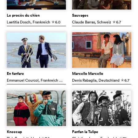
Le procès du chien
Sauvages
Laetitia Dosch
, Frankreich
6.0
Claude Barras
, Schweiz
6.7
c
c
En fanfare
Marcello Marcello
Emmanuel Courcol
, Frankreich
7.4
Denis Rabaglia
, Deutschland
6.7
c
c
Kneecap
Fanfan la Tulipe