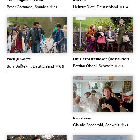
Peter Cattaneo
, Spanien
7.1
Helmut Dietl
, Deutschland
6.4
c
c
Fack ju Göhte
Die Herbstzeitlosen (Restaurierte Fassung)
Bettina Oberli
, Schweiz
7.0
Bora Dağtekin
, Deutschland
6.9
c
c
Riverboom
Claude Baechtold
, Schweiz
7.6
c