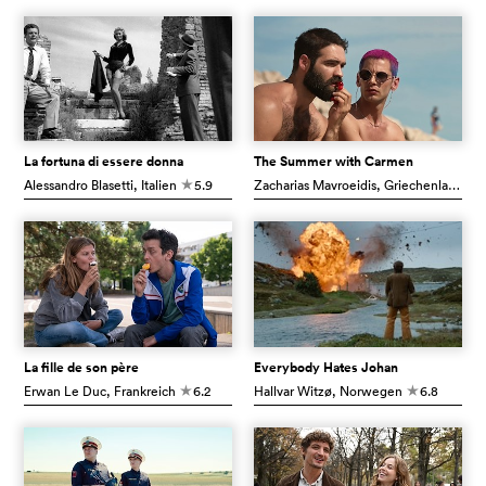
La fortuna di essere donna
The Summer with Carmen
Alessandro Blasetti
, Italien
5.9
Zacharias Mavroeidis
, Griechenland
c
c
La fille de son père
Everybody Hates Johan
Erwan Le Duc
, Frankreich
6.2
Hallvar Witzø
, Norwegen
6.8
c
c