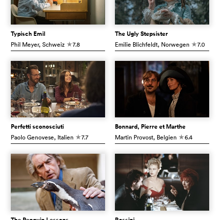
Typisch Emil
The Ugly Stepsister
Phil Meyer
, Schweiz
7.8
Emilie Blichfeldt
, Norwegen
7.0
c
c
Perfetti sconosciuti
Bonnard, Pierre et Marthe
Paolo Genovese
, Italien
7.7
Martin Provost
, Belgien
6.4
c
c
The Penguin Lessons
Rossini