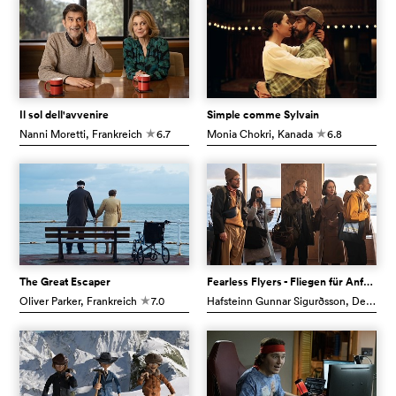
Il sol dell'avvenire
Simple comme Sylvain
Nanni Moretti
, Frankreich
6.7
Monia Chokri
, Kanada
6.8
c
c
The Great Escaper
Fearless Flyers - Fliegen für Anfänger
Oliver Parker
, Frankreich
7.0
Hafsteinn Gunnar Sigurðsson
, Deutschland
c