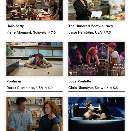
Hallo Betty
The Hundred-Foot Journey
Pierre Monnard
, Schweiz
7.0
Lasse Hallström
, USA
7.3
c
c
Roofman
Love Roulette
Derek Cianfrance
, USA
6.9
Chris Niemeyer
, Schweiz
5.5
c
c