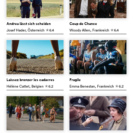
Andrea lässt sich scheiden
Coup de Chance
Josef Hader
, Österreich
6.4
Woody Allen
, Frankreich
6.4
c
c
Laissez bronzer les cadavres
Fragile
Hélène Cattet
, Belgien
6.2
Emma Benestan
, Frankreich
6.2
c
c