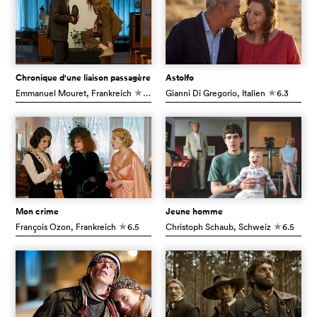
Chronique d'une liaison passagère
Astolfo
Emmanuel Mouret
, Frankreich
6.8
Gianni Di Gregorio
, Italien
6.3
c
c
Mon crime
Jeune homme
François Ozon
, Frankreich
6.5
Christoph Schaub
, Schweiz
6.5
c
c