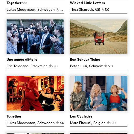
Together 99
Wicked Little Letters
Lukas Moodysson
, Schweden
5.9
Thea Sharrock
, GB
7.0
c
c
Une année difficile
Bon Schuur Ticino
Éric Toledano
, Frankreich
6.0
Peter Luisi
, Schweiz
6.8
c
c
Together
Les Cyclades
Lukas Moodysson
, Schweden
7.4
Marc Fitoussi
, Belgien
6.0
c
c