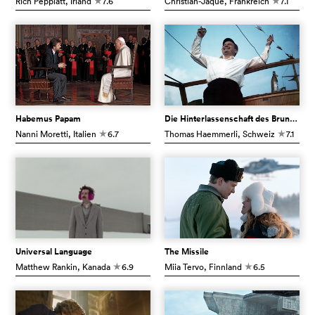
Rich Peppiatt
, Irland
7.6
Christian-Jaque
, Frankreich
7.1
c
c
Habemus Papam
Die Hinterlassenschaft des Bruno Stefanini
Nanni Moretti
, Italien
6.7
Thomas Haemmerli
, Schweiz
7.1
c
c
Universal Language
The Missile
Matthew Rankin
, Kanada
6.9
Miia Tervo
, Finnland
6.5
c
c