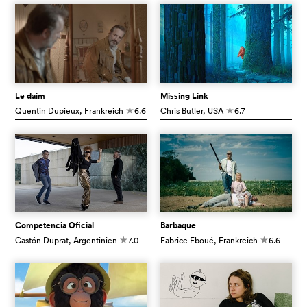
Le daim
Missing Link
Quentin Dupieux
, Frankreich
6.6
Chris Butler
, USA
6.7
c
c
Competencia Oficial
Barbaque
Gastón Duprat
, Argentinien
7.0
Fabrice Eboué
, Frankreich
6.6
c
c