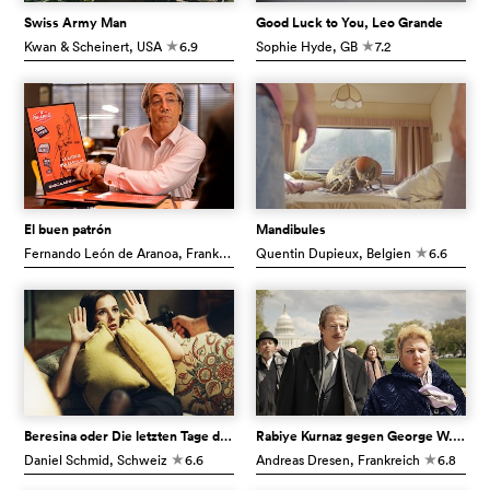
Swiss Army Man
Good Luck to You, Leo Grande
Kwan & Scheinert
, USA
6.9
Sophie Hyde
, GB
7.2
c
c
El buen patrón
Mandibules
Fernando León de Aranoa
, Frankreich
Quentin Dupieux
7.1
, Belgien
6.6
c
c
Beresina oder Die letzten Tage der Schweiz
Rabiye Kurnaz gegen George W. Bush
Daniel Schmid
, Schweiz
6.6
Andreas Dresen
, Frankreich
6.8
c
c