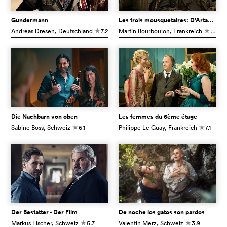
Gundermann
Les trois mousquetaires: D'Artagnan
Andreas Dresen
, Deutschland
7.2
Martin Bourboulon
, Frankreich
6.7
c
c
Die Nachbarn von oben
Les femmes du 6ème étage
Sabine Boss
, Schweiz
6.1
Philippe Le Guay
, Frankreich
7.1
c
c
Der Bestatter - Der Film
De noche los gatos son pardos
Markus Fischer
, Schweiz
5.7
Valentin Merz
, Schweiz
3.9
c
c