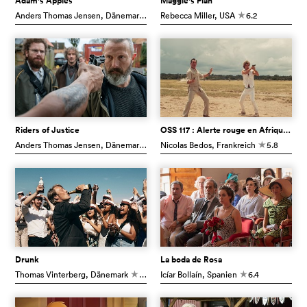
Adam's Apples
Maggie's Plan
Anders Thomas Jensen
, Dänemark
7.7
Rebecca Miller
, USA
6.2
c
c
Riders of Justice
OSS 117 : Alerte rouge en Afrique noire
Anders Thomas Jensen
, Dänemark
7.5
Nicolas Bedos
, Frankreich
5.8
c
c
Drunk
La boda de Rosa
Thomas Vinterberg
, Dänemark
7.7
Icíar Bollaín
, Spanien
6.4
c
c