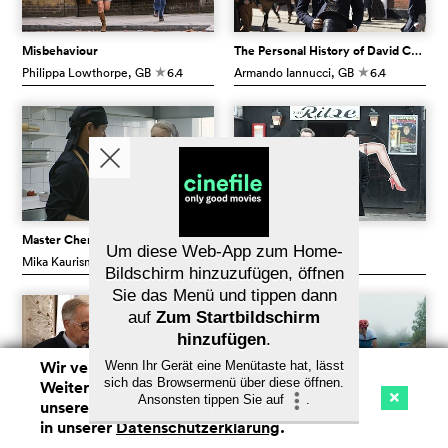
Misbehaviour
The Personal History of David Copperfield
Philippa Lowthorpe
, GB
6.4
Armando Iannucci
, GB
6.4
c
c
Master Cheng
Filth
Um diese Web-App zum Home-
Mika Kaurismäki
, China
6.9
Jon S. Baird
, GB
7.0
c
c
Bildschirm hinzuzufügen, öffnen
Sie das Menü und tippen dann
auf
Zum Startbildschirm
hinzufügen
.
Wir verwenden Cookies. Mit dem
Wenn Ihr Gerät eine Menütaste hat, lässt
sich das Browsermenü über diese öffnen.
Weitersurfen auf cinefile.ch stimmen Sie
Ansonsten tippen Sie auf
.
unserer Cookie-Nutzung zu. Mehr Infos
Kino
Streaming
Watchlist (
0
)
in unserer
Datenschutzerklärung
.
Na
Alice et le maire
The Climb