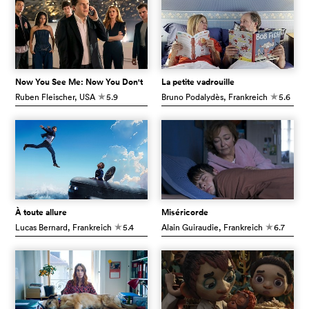
Now You See Me: Now You Don't
La petite vadrouille
Ruben Fleischer
, USA
5.9
Bruno Podalydès
, Frankreich
5.6
c
c
À toute allure
Miséricorde
Lucas Bernard
, Frankreich
5.4
Alain Guiraudie
, Frankreich
6.7
c
c