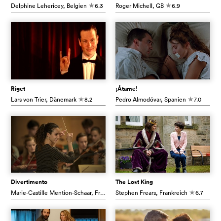
Delphine Lehericey
, Belgien
6.3
Roger Michell
, GB
6.9
c
c
Riget
¡Átame!
Lars von Trier
, Dänemark
8.2
Pedro Almodóvar
, Spanien
7.0
c
c
Divertimento
The Lost King
Marie-Castille Mention-Schaar
, Frankreich
Stephen Frears
6.9
, Frankreich
6.7
c
c