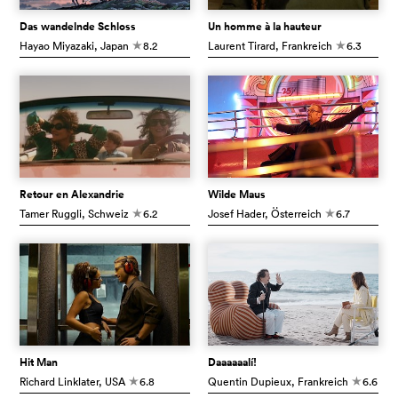
Das wandelnde Schloss
Un homme à la hauteur
Hayao Miyazaki
, Japan
8.2
Laurent Tirard
, Frankreich
6.3
c
c
Retour en Alexandrie
Wilde Maus
Tamer Ruggli
, Schweiz
6.2
Josef Hader
, Österreich
6.7
c
c
Hit Man
Daaaaaalí!
Richard Linklater
, USA
6.8
Quentin Dupieux
, Frankreich
6.6
c
c