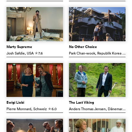
Marty Supreme
No Other Choice
Josh Safdie
, USA
7.6
Park Chan-wook
, Republik Korea
7.5
c
c
Ewigi Liebi
The Last Viking
Pierre Monnard
, Schweiz
6.0
Anders Thomas Jensen
, Dänemark
7.1
c
c