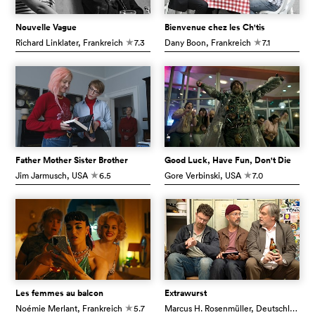
Nouvelle Vague
Bienvenue chez les Ch'tis
Richard Linklater
, Frankreich
7.3
Dany Boon
, Frankreich
7.1
c
c
Father Mother Sister Brother
Good Luck, Have Fun, Don't Die
Jim Jarmusch
, USA
6.5
Gore Verbinski
, USA
7.0
c
c
Les femmes au balcon
Extrawurst
Noémie Merlant
, Frankreich
5.7
Marcus H. Rosenmüller
, Deutschland
c
c