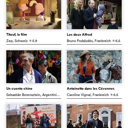
Titeuf, le film
Les deux Alfred
Zep
, Schweiz
5.9
Bruno Podalydès
, Frankreich
6.5
c
c
Un cuento chino
Antoinette dans les Cévennes
Sebastián Borensztein
, Argentinien
7.3
Caroline Vignal
, Frankreich
6.5
c
c