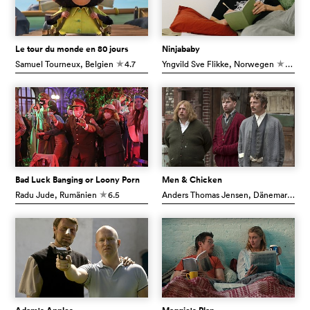
Le tour du monde en 80 jours
Ninjababy
Samuel Tourneux
, Belgien
4.7
Yngvild Sve Flikke
, Norwegen
7.3
c
c
Bad Luck Banging or Loony Porn
Men & Chicken
Radu Jude
, Rumänien
6.5
Anders Thomas Jensen
, Dänemark
6.
c
c