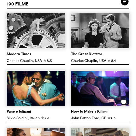
190 FILME
Modern Times
The Great Dictator
Charles Chaplin
, USA
8.5
Charles Chaplin
, USA
8.4
c
c
Pane e tulipani
How to Make a Killing
Silvio Soldini
, Italien
7.3
John Patton Ford
, GB
6.5
c
c