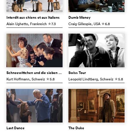
Interdit aux chiens et aux Italiens
Dumb Money
Alain Ughetto
, Frankreich
7.3
Craig Gillespie
, USA
6.8
c
c
Schneewittchen und die sieben Gaukler
Swiss Tour
Kurt Hoffmann
, Schweiz
5.8
Leopold Lindtberg
, Schweiz
5.8
c
c
Last Dance
The Duke