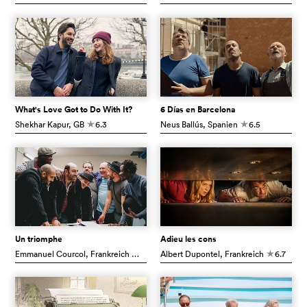
What's Love Got to Do With It?
6 Días en Barcelona
Shekhar Kapur
, GB
6.3
Neus Ballús
, Spanien
6.5
c
c
Un triomphe
Adieu les cons
Emmanuel Courcol
, Frankreich
7.0
Albert Dupontel
, Frankreich
6.7
c
c