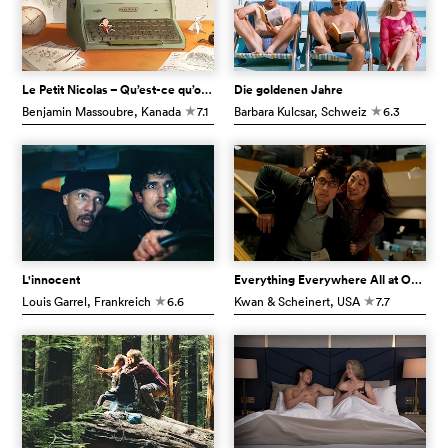
Le Petit Nicolas – Qu’est-ce qu’on attend pour être heureux ?
Die goldenen Jahre
Benjamin Massoubre
, Kanada
7.1
Barbara Kulcsar
, Schweiz
6.3
c
c
L'innocent
Everything Everywhere All at Once
Louis Garrel
, Frankreich
6.6
Kwan & Scheinert
, USA
7.7
c
c