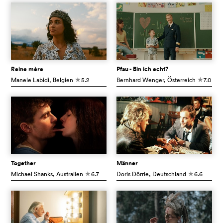
Reine mère
Pfau - Bin ich echt?
Manele Labidi
, Belgien
5.2
Bernhard Wenger
, Österreich
7.0
c
c
Together
Männer
Michael Shanks
, Australien
6.7
Doris Dörrie
, Deutschland
6.6
c
c