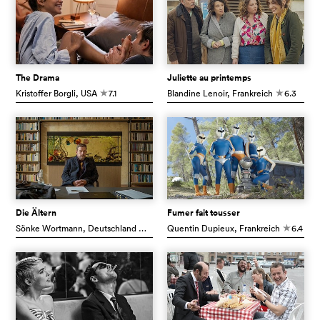
The Drama
Juliette au printemps
Kristoffer Borgli
, USA
7.1
Blandine Lenoir
, Frankreich
6.3
c
c
Die Ältern
Fumer fait tousser
Sönke Wortmann
, Deutschland
6.2
Quentin Dupieux
, Frankreich
6.4
c
c