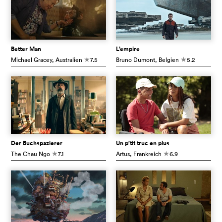
Better Man
L’empire
Michael Gracey
, Australien
7.5
Bruno Dumont
, Belgien
5.2
c
c
Der Buchspazierer
Un p’tit truc en plus
The Chau Ngo
7.1
Artus
, Frankreich
6.9
c
c