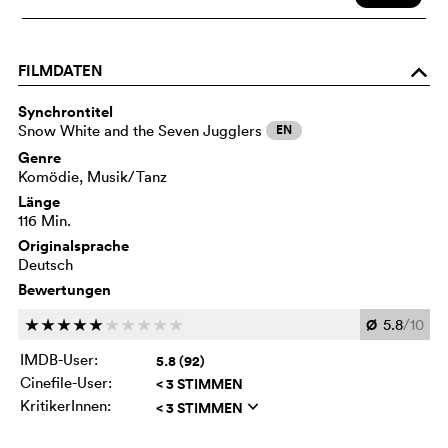
FILMDATEN
o
Synchrontitel
Snow White and the Seven Jugglers
EN
Genre
Komödie, Musik/Tanz
Länge
116 Min.
Originalsprache
Deutsch
Bewertungen
Ø
5.8
/10
c
c
c
c
c
c
c
c
c
c
IMDB-User:
5.8 (92)
Cinefile-User:
< 3 STIMMEN
KritikerInnen:
< 3 STIMMEN
q