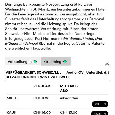
Der junge Bankbeamte Norbert Lang erbt kurz vor
Weihnachten in St. Moritz ein heruntergekommenes Hotel.
Für die Feiertage ist es zwar schon ausgebucht, aber für
Silvester fehlt das Unterhaltungsprogramm, das Personal
nimmt reissaus, und die Heizung spukt. Da bringt der
Sanitär unerwartete Verstärkung mit. Eines der ersten
Schweizer Film-Musicals: Der deutsche Nachkriegs-
Erfolgsregisseur Kurt Hoffmann
(Wir Wunderkinder, Drei
Männer im Schnee)
übernahm die Regie, Caterina Valente
die weiblichen Hauptrolle.
Vorstellungen
Streaming
o
VERFÜGBARKEIT: SCHWEIZ/LI. ,
Audio:
OV
| Untertitel: d, f
BEI ZAHLUNG MIT TWINT WELTWEIT
REGULÄR
MIT TAKE-
ABO
MIETE
CHF 8.00
inbegriffen
MIETEN
KAUF
CHF 16.00
CHF 13.00
KAUFEN