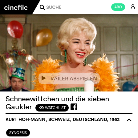
E
ABO
j
TRAILER ABSPIELEN
e
Schneewittchen und die sieben
Gaukler
WATCHLIST
F
KURT HOFFMANN, SCHWEIZ, DEUTSCHLAND, 1962
o
SYNOPSIS