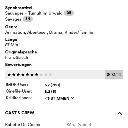
Synchrontitel
Sauvages – Tumult im Urwald
DE
Savages
EN
Genre
Animation, Abenteuer, Drama, Kinder/Familie
Länge
87 Min.
Originalsprache
Französisch
Bewertungen
Ø
7.1
/10
c
c
c
c
c
c
c
c
c
c
IMDB-User:
6.7 (720)
Cinefile-User:
8.2 (5)
KritikerInnen:
< 3 STIMMEN
q
CAST & CREW
o
Babette De Coster
Kéria (voice)