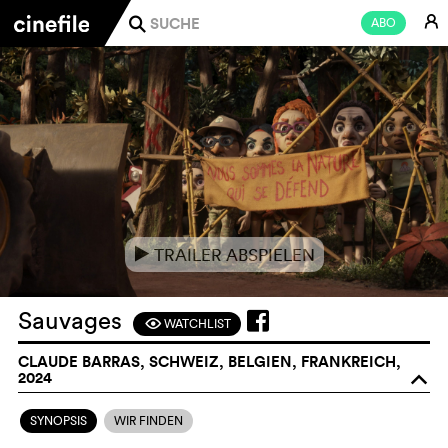
E
ABO
j
TRAILER ABSPIELEN
e
Sauvages
WATCHLIST
F
CLAUDE BARRAS, SCHWEIZ, BELGIEN, FRANKREICH,
2024
o
SYNOPSIS
WIR FINDEN