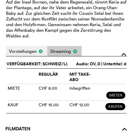
Auf der Insel Borneo, nahe dem Regenwald, nimmt Keria auf
der Plantage, auf der ihr Vater arbeitet, ein Orang-Utan-
Baby auf. Zur gleichen Zeit sucht ihr Cousin Selaï bei ihnen
Zuflucht vor dem Konflikt zwischen seiner Nomadenfamilie
und den Holzfirmen. Gemeinsam nehmen Keria, Selaï und
das Affenbaby den Kampf gegen die Zerstörung des
Waldes auf.
Vorstellungen
Streaming
o
VERFÜGBARKEIT: SCHWEIZ/LI.
Audio:
OV
, D | Untertitel: d
REGULÄR
MIT TAKE-
ABO
MIETE
CHF 8.00
inbegriffen
MIETEN
KAUF
CHF 15.00
CHF 12.00
KAUFEN
FILMDATEN
o