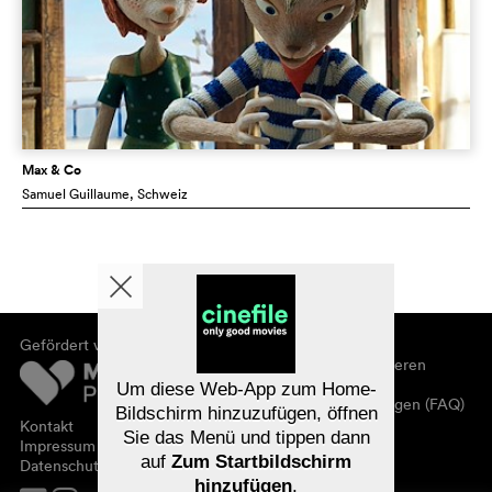
Max & Co
Samuel Guillaume
, Schweiz
Gefördert von
Über cinefile
Registrieren/abonnieren
Newsletter
Um diese Web-App zum Home-
Häufig gestellte Fragen (FAQ)
Bildschirm hinzuzufügen, öffnen
Kontakt
Sie das Menü und tippen dann
Gutscheine
Impressum
auf
Zum Startbildschirm
Datenschutz
hinzufügen
.