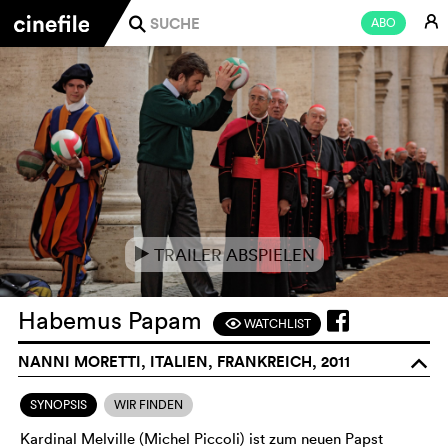
E
ABO
j
TRAILER ABSPIELEN
e
Habemus Papam
WATCHLIST
F
NANNI MORETTI, ITALIEN, FRANKREICH, 2011
o
SYNOPSIS
WIR FINDEN
Kardinal Melville (Michel Piccoli) ist zum neuen Papst