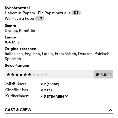
Synchrontitel
Habemus Papam - Ein Papst büxt aus
DE
We Have a Pope
EN
Genre
Drama, Komödie
Länge
104 Min.
Originalsprachen
Italienisch, Englisch, Latein, Französisch, Deutsch, Polnisch,
Spanisch
Bewertungen
Ø
6.6
/10
c
c
c
c
c
c
c
c
c
c
IMDB-User:
6.7 (15362)
Cinefile-User:
6.3 (3)
KritikerInnen:
< 3 STIMMEN
q
CAST & CREW
o