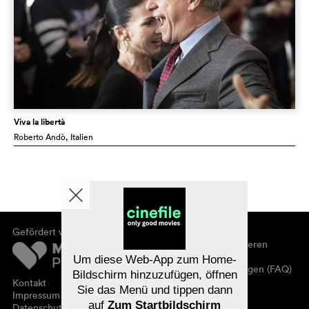
Viva la libertà
Roberto Andò
, Italien
Gefördert von
Über cinefile
Registrieren/abonnieren
Newsletter
Um diese Web-App zum Home-
Häufig gestellte Fragen (FAQ)
Bildschirm hinzuzufügen, öffnen
Kontakt
Sie das Menü und tippen dann
Gutscheine
Impressum
auf
Zum Startbildschirm
Datenschutz