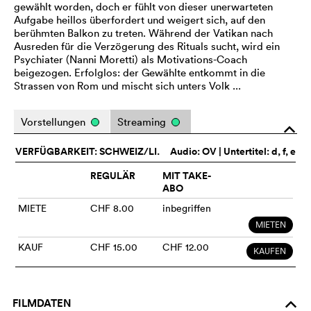
gewählt worden, doch er fühlt von dieser unerwarteten
Aufgabe heillos überfordert und weigert sich, auf den
berühmten Balkon zu treten. Während der Vatikan nach
Ausreden für die Verzögerung des Rituals sucht, wird ein
Psychiater (Nanni Moretti) als Motivations-Coach
beigezogen. Erfolglos: der Gewählte entkommt in die
Strassen von Rom und mischt sich unters Volk ...
Vorstellungen
Streaming
o
VERFÜGBARKEIT: SCHWEIZ/LI.
Audio:
OV
| Untertitel: d, f, e
REGULÄR
MIT TAKE-
ABO
MIETE
CHF 8.00
inbegriffen
MIETEN
KAUF
CHF 15.00
CHF 12.00
KAUFEN
FILMDATEN
o