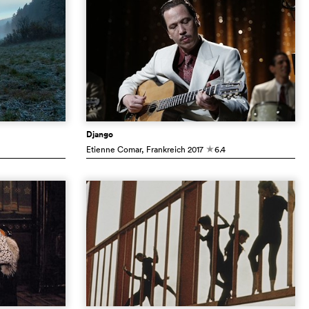
Django
Etienne Comar
, Frankreich
2017
6.4
c