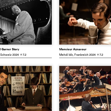
l Garner Story
Monsieur Aznavour
 Schweiz
2024
7.2
Mehdi Idir
, Frankreich
2024
7.2
c
c