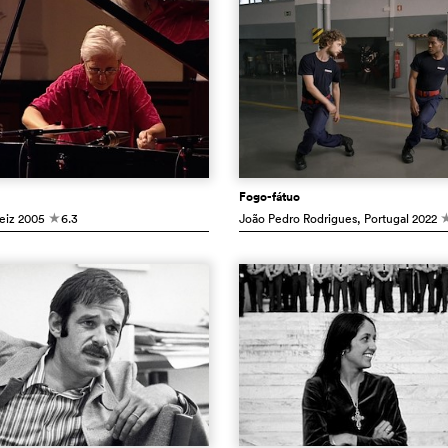
Fogo-fátuo
eiz
2005
6.3
João Pedro Rodrigues
, Portugal
2022
c