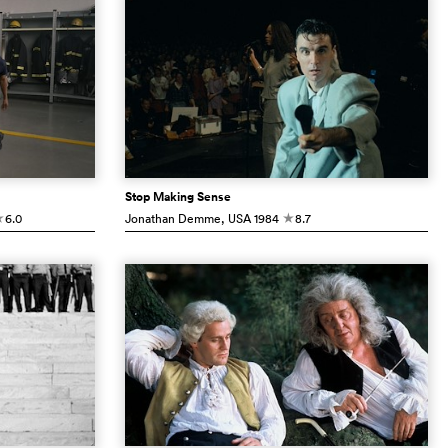
Stop Making Sense
6.0
Jonathan Demme
, USA
1984
8.7
c
c