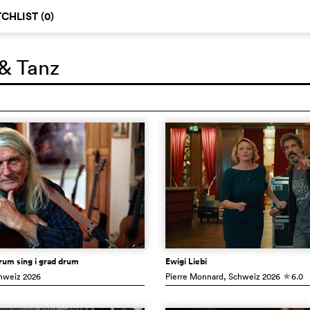
CHLIST (
0
)
& Tanz
Drum sing i grad drum
Ewigi Liebi
chweiz
2026
Pierre Monnard
, Schweiz
2026
6.0
c