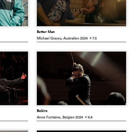
Better Man
Michael Gracey
, Australien
2024
7.5
c
Boléro
Anne Fontaine
, Belgien
2024
6.4
c