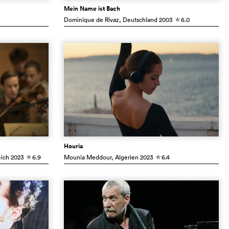
Mein Name ist Bach
Dominique de Rivaz
, Deutschland
2003
6.0
c
Houria
eich
2023
6.9
Mounia Meddour
, Algerien
2023
6.4
c
c