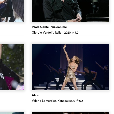
Paolo Conte - Via con me
Giorgio Verdelli
, Italien
2020
7.2
c
Aline
Valérie Lemercier
, Kanada
2020
6.3
c