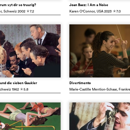
rum syt dir so truurig?
Joan Baez: I Am a Noise
r
, Schweiz
2002
7.2
Karen O'Connor
, USA
2023
7.0
c
c
und die sieben Gaukler
Divertimento
Schweiz
1962
5.8
Marie-Castille Mention-Schaar
, Frankr
c