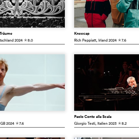
 Träume
Kneecap
tschland
2024
8.0
Rich Peppiatt
, Irland
2024
7.6
c
c
Paolo Conte alla Scala
 GB
2024
7.6
Giorgio Testi
, Italien
2023
8.2
c
c