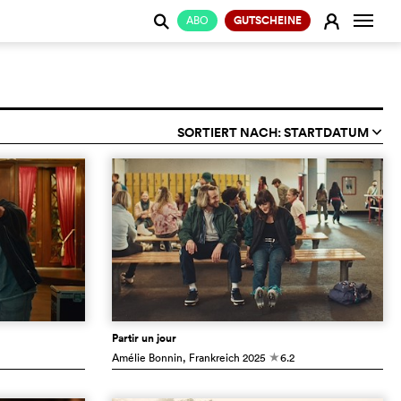
Naviga
E
ABO
GUTSCHEINE
j
SORTIERT NACH: STARTDATUM
q
Partir un jour
Amélie Bonnin
, Frankreich
2025
6.2
c