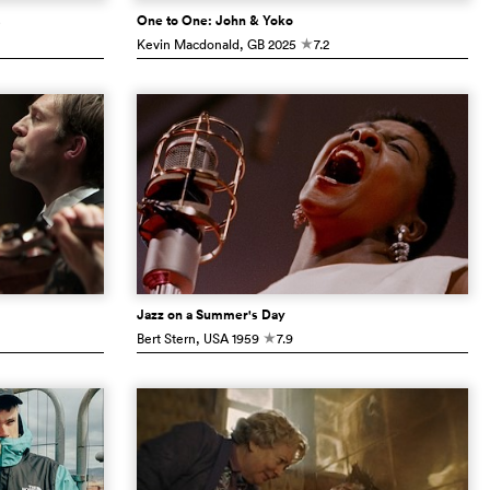
s
One to One: John & Yoko
Kevin Macdonald
, GB
2025
7.2
c
Jazz on a Summer's Day
Bert Stern
, USA
1959
7.9
c