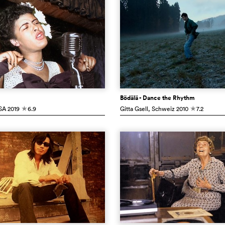
Bödälä - Dance the Rhythm
SA
2019
6.9
Gitta Gsell
, Schweiz
2010
7.2
c
c