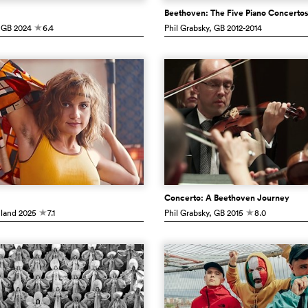
Beethoven: The Five Piano Concerto
 GB
2024
6.4
Phil Grabsky
, GB
2012-2014
c
Concerto: A Beethoven Journey
hland
2025
7.1
Phil Grabsky
, GB
2015
8.0
c
c