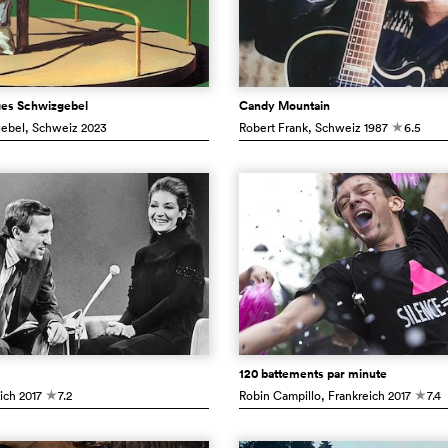
ges Schwizgebel
Candy Mountain
ebel
, Schweiz
2023
Robert Frank
, Schweiz
1987
6.5
c
120 battements par minute
ich
2017
7.2
Robin Campillo
, Frankreich
2017
7.4
c
c