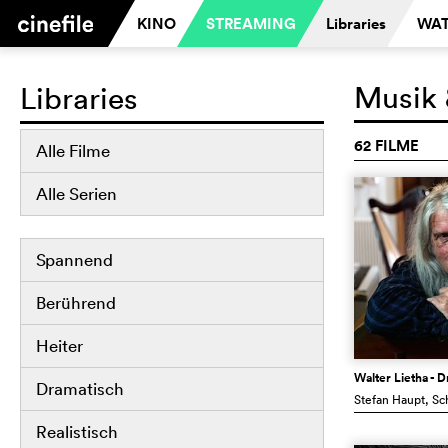
KINO
STREAMING
Libraries
WAT
Musik 
Libraries
62 FILME
Alle Filme
Alle Serien
Spannend
Berührend
Heiter
Walter Lietha - 
Dramatisch
Stefan Haupt
, S
Realistisch