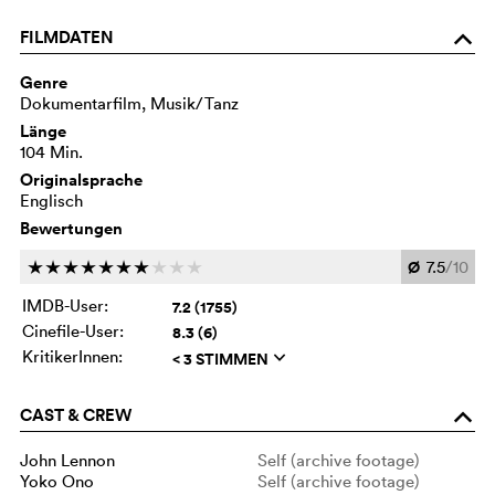
FILMDATEN
o
Genre
Dokumentarfilm, Musik/Tanz
Länge
104 Min.
Originalsprache
Englisch
Bewertungen
Ø
7.5
/10
c
c
c
c
c
c
c
c
c
c
IMDB-User:
7.2 (1755)
Cinefile-User:
8.3 (6)
KritikerInnen:
< 3 STIMMEN
q
CAST & CREW
o
John Lennon
Self (archive footage)
Yoko Ono
Self (archive footage)