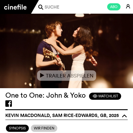
E
ABO
j
TRAILER ABSPIELEN
e
One to One: John & Yoko
WATCHLIST
F
KEVIN MACDONALD, SAM RICE-EDWARDS, GB, 2025
o
SYNOPSIS
WIR FINDEN