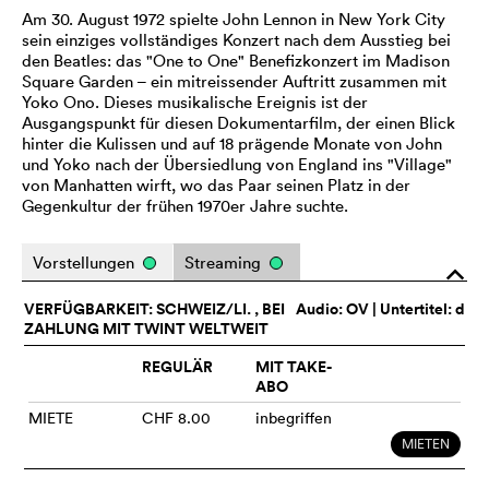
Am 30. August 1972 spielte John Lennon in New York City
sein einziges vollständiges Konzert nach dem Ausstieg bei
den Beatles: das "One to One" Benefizkonzert im Madison
Square Garden – ein mitreissender Auftritt zusammen mit
Yoko Ono. Dieses musikalische Ereignis ist der
Ausgangspunkt für diesen Dokumentarfilm, der einen Blick
hinter die Kulissen und auf 18 prägende Monate von John
und Yoko nach der Übersiedlung von England ins "Village"
von Manhatten wirft, wo das Paar seinen Platz in der
Gegenkultur der frühen 1970er Jahre suchte.
Vorstellungen
Streaming
o
VERFÜGBARKEIT: SCHWEIZ/LI. , BEI
Audio:
OV
| Untertitel: d
ZAHLUNG MIT TWINT WELTWEIT
REGULÄR
MIT TAKE-
ABO
MIETE
CHF 8.00
inbegriffen
MIETEN