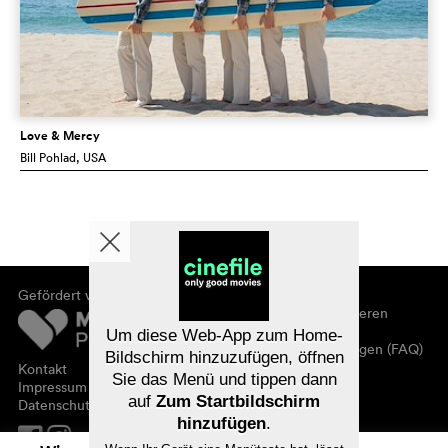
Love & Mercy
Bill Pohlad
, USA
Gefördert von
Über cinefile
Registrieren/abonnieren
Newsletter
Um diese Web-App zum Home-
Häufig gestellte Fragen (FAQ)
Bildschirm hinzuzufügen, öffnen
Kontakt
Sie das Menü und tippen dann
Gutscheine
Impressum
auf
Zum Startbildschirm
Datenschutz
hinzufügen
.