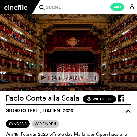
E
ABO
j
TRAILER ABSPIELEN
e
Paolo Conte alla Scala
WATCHLIST
F
GIORGIO TESTI, ITALIEN, 2023
o
SYNOPSIS
WIR FINDEN
Am 19. Februar 2023 öffnete das Mailänder Opernhaus alla