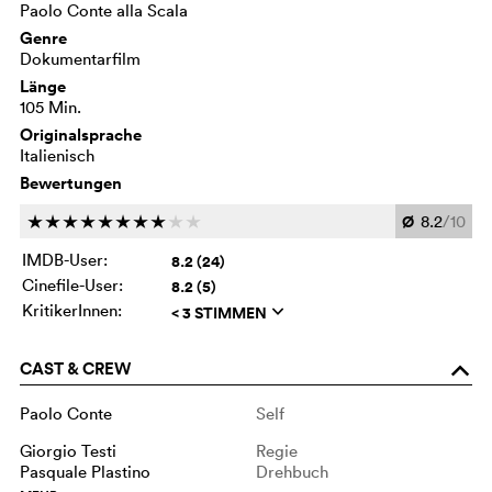
Paolo Conte alla Scala
Genre
Dokumentarfilm
Länge
105 Min.
Originalsprache
Italienisch
Bewertungen
Ø
8.2
/10
c
c
c
c
c
c
c
c
c
c
IMDB-User:
8.2 (24)
Cinefile-User:
8.2 (5)
KritikerInnen:
< 3 STIMMEN
q
CAST & CREW
o
Paolo Conte
Self
Giorgio Testi
Regie
Pasquale Plastino
Drehbuch