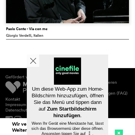
Paolo Conte - Via con me
Giorgio Verdelli
, Italien
Gefördert von
Über cinefile
Registrieren/abonnieren
Newsletter
Um diese Web-App zum Home-
Häufig gestellte Fragen (FAQ)
Bildschirm hinzuzufügen, öffnen
Kontakt
Sie das Menü und tippen dann
Gutscheine
Impressum
auf
Zum Startbildschirm
Datenschutz
hinzufügen
.
Wir verwenden Cookies. Mit dem
Wenn Ihr Gerät eine Menütaste hat, lässt
sich das Browsermenü über diese öffnen.
Weitersurfen auf cinefile.ch stimmen Sie
Ansonsten tippen Sie auf
.