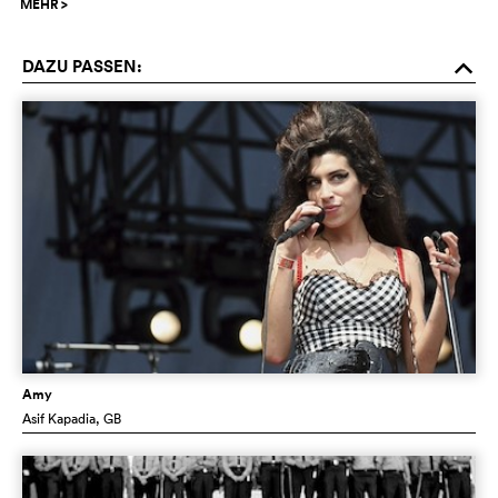
MEHR
>
DAZU PASSEN:
o
Amy
Asif Kapadia
, GB