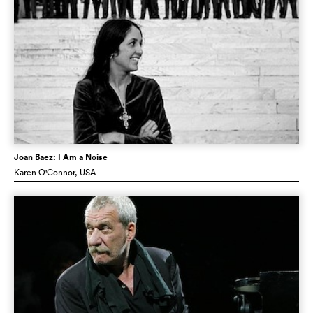
Joan Baez: I Am a Noise
Karen O'Connor
, USA