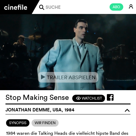
E
ABO
j
TRAILER ABSPIELEN
e
Stop Making Sense
WATCHLIST
F
JONATHAN DEMME, USA, 1984
o
SYNOPSIS
WIR FINDEN
1984 waren die Talking Heads die vielleicht hipste Band des