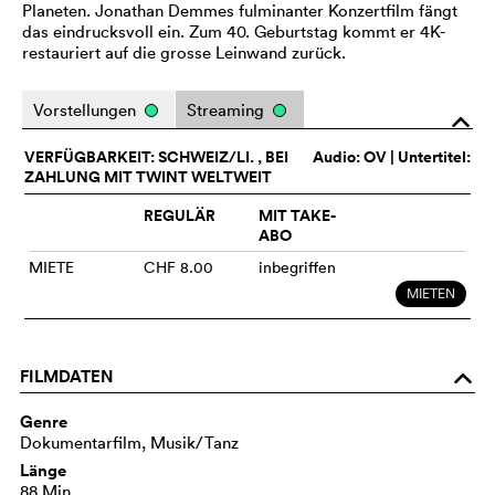
Planeten. Jonathan Demmes fulminanter Konzertfilm fängt
das eindrucksvoll ein. Zum 40. Geburtstag kommt er 4K-
restauriert auf die grosse Leinwand zurück.
Vorstellungen
Streaming
o
VERFÜGBARKEIT: SCHWEIZ/LI. , BEI
Audio:
OV
| Untertitel:
ZAHLUNG MIT TWINT WELTWEIT
REGULÄR
MIT TAKE-
ABO
MIETE
CHF 8.00
inbegriffen
MIETEN
FILMDATEN
o
Genre
Dokumentarfilm, Musik/Tanz
Länge
88 Min.