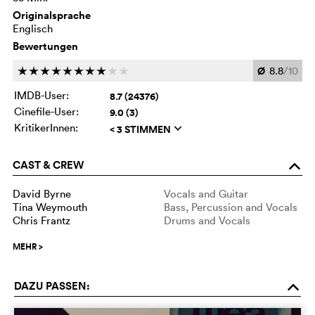
Originalsprache
Englisch
Bewertungen
Ø
8.8
/10
c
c
c
c
c
c
c
c
c
c
IMDB-User:
8.7 (24376)
Cinefile-User:
9.0 (3)
KritikerInnen:
< 3 STIMMEN
q
CAST & CREW
o
David Byrne
Vocals and Guitar
Tina Weymouth
Bass, Percussion and Vocals
Chris Frantz
Drums and Vocals
MEHR
>
DAZU PASSEN:
o