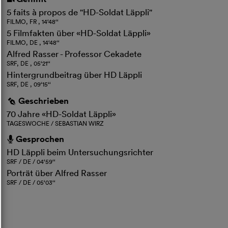
5 faits à propos de "HD-Soldat Läppli"
FILMO, FR , 14‘48‘‘
5 Filmfakten über «HD-Soldat Läppli»
FILMO, DE , 14‘48‘‘
Alfred Rasser - Professor Cekadete
SRF, DE , 05‘21‘‘
Hintergrundbeitrag über HD Läppli
SRF, DE , 09‘15‘‘
Geschrieben
g
70 Jahre «HD-Soldat Läppli»
TAGESWOCHE / SEBASTIAN WIRZ
Gesprochen
h
HD Läppli beim Untersuchungsrichter
SRF / DE / 04‘59‘‘
Porträt über Alfred Rasser
SRF / DE / 05‘03‘‘