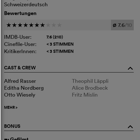
Schweizerdeutsch
Bewertungen
7.6
/10
c
c
c
c
c
c
c
c
c
c
Ø
IMDB-User:
7.6 (210)
Cinefile-User:
< 3 STIMMEN
KritikerInnen:
< 3 STIMMEN
CAST & CREW
o
Alfred Rasser
Theophil Läppli
Editha Nordberg
Alice Brodbeck
Otto Wiesely
Fritz Mislin
MEHR
>
BONUS
o
Gefilmt
i