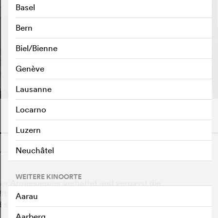
Basel
Bern
Biel/Bienne
TRAILER ABSPIELEN
e
Genève
Lausanne
Locarno
Luzern
o
Neuchâtel
WEITERE KINOORTE
cher Armeegegner verhaftet und verpasst die
t er doch noch in der Kaserne ein. Dort treibt er als HD
Aarau
nd seinem Gerechtigkeitssinn jeden Vorgesetzten in
Aarberg