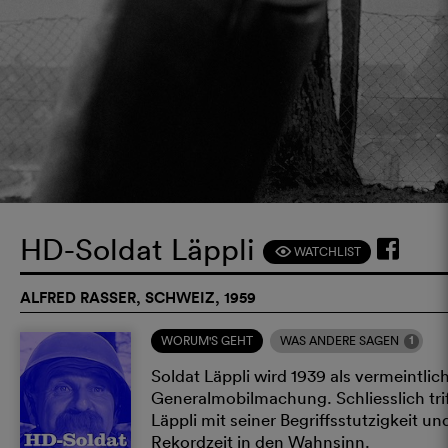
HD-Soldat Läppli
WATCHLIST
F
ALFRED RASSER, SCHWEIZ, 1959
1
WORUM'S GEHT
WAS ANDERE SAGEN
Soldat Läppli wird 1939 als vermeintli
Generalmobilmachung. Schliesslich triff
Läppli mit seiner Begriffsstutzigkeit u
Rekordzeit in den Wahnsinn.