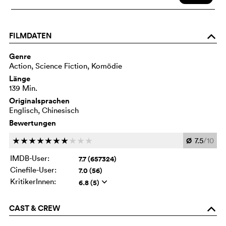
FILMDATEN
o
Genre
Action, Science Fiction, Komödie
Länge
139 Min.
Originalsprachen
Englisch, Chinesisch
Bewertungen
Ø
7.5
/10
c
c
c
c
c
c
c
c
c
c
IMDB-User:
7.7 (657324)
Cinefile-User:
7.0 (56)
KritikerInnen:
6.8 (5)
q
CAST & CREW
o