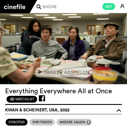
E
ABO
j
TRAILER ABSPIELEN
e
Everything Everywhere All at Once
WATCHLIST
F
KWAN & SCHEINERT, USA, 2022
o
2
SYNOPSIS
WIR FINDEN
ANDERE SAGEN