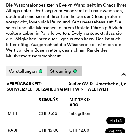
Die Waschsalonbesitzerin Evelyn Wang geht im Chaos ihres
Alltags unter. Der Gang zum Finanzamt ist unausweichlich,
doch während sie mit ihrer Familie bei der Steuerprüferin
vorspricht, lösen sich Raum und Zeit unversehens auf: Sie
selbst und alle Menschen in ihrem Umfeld führen plötzlich
weitere Leben in Parallelwelten. Evelyn entdeckt, dass sie
die Fähigkeiten ihrer alter Egos nutzen kann. Das ist auch
bitter nötig. Ausgerechnet die Wäscherin soll nämlich die
Welt vor dem Bösen retten, das sich am Rande des
Multiverse zusammenbraut.
Vorstellungen
Streaming
o
VERFÜGBARKEIT:
Audio:
OV
, D | Untertitel: d, f, e
SCHWEIZ/LI. , BEI ZAHLUNG MIT TWINT WELTWEIT
REGULÄR
MIT TAKE-
ABO
MIETE
CHF 8.00
inbegriffen
MIETEN
KAUF
CHF 15.00
CHF 12.00
KAUFEN