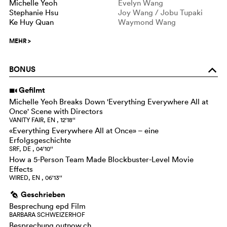
Michelle Yeoh
Evelyn Wang
Stephanie Hsu
Joy Wang / Jobu Tupaki
Ke Huy Quan
Waymond Wang
MEHR
>
BONUS
o
Gefilmt
i
Michelle Yeoh Breaks Down 'Everything Everywhere All at
Once' Scene with Directors
VANITY FAIR, EN , 12‘18‘‘
«Everything Everywhere All at Once» – eine
Erfolgsgeschichte
SRF, DE , 04‘10‘‘
How a 5-Person Team Made Blockbuster-Level Movie
Effects
WIRED, EN , 06‘13‘‘
Geschrieben
g
Besprechung epd Film
BARBARA SCHWEIZERHOF
Besprechung outnow.ch