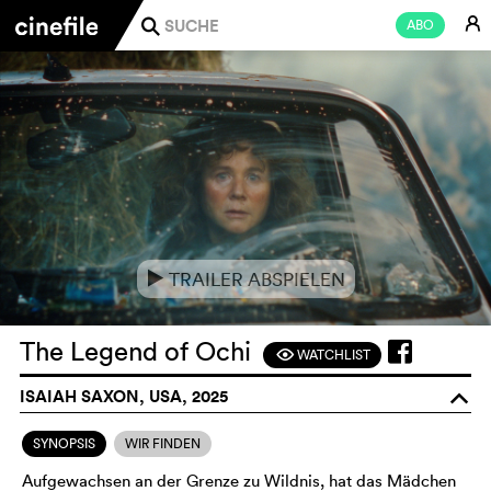
E
ABO
j
TRAILER ABSPIELEN
e
The Legend of Ochi
WATCHLIST
F
ISAIAH SAXON, USA, 2025
o
SYNOPSIS
WIR FINDEN
Aufgewachsen an der Grenze zu Wildnis, hat das Mädchen