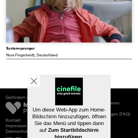
Systemsprenger
Nora Fingscheidt
, Deutschland
Gefördert von
Über cinefile
Registrieren/abonnieren
Newsletter
Um diese Web-App zum Home-
Häufig gestellte Fragen (FAQ)
Bildschirm hinzuzufügen, öffnen
Kontakt
Sie das Menü und tippen dann
Gutscheine
Impressum
auf
Zum Startbildschirm
Datenschutz
hinzufügen
.