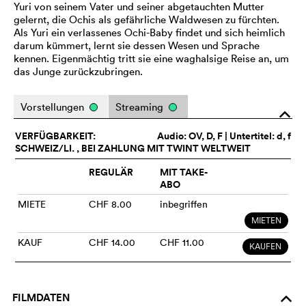
Yuri von seinem Vater und seiner abgetauchten Mutter
gelernt, die Ochis als gefährliche Waldwesen zu fürchten.
Als Yuri ein verlassenes Ochi-Baby findet und sich heimlich
darum kümmert, lernt sie dessen Wesen und Sprache
kennen. Eigenmächtig tritt sie eine waghalsige Reise an, um
das Junge zurückzubringen.
Vorstellungen
Streaming
o
VERFÜGBARKEIT:
Audio:
OV
, D, F | Untertitel: d, f
SCHWEIZ/LI. , BEI ZAHLUNG MIT TWINT WELTWEIT
REGULÄR
MIT TAKE-
ABO
MIETE
CHF 8.00
inbegriffen
MIETEN
KAUF
CHF 14.00
CHF 11.00
KAUFEN
FILMDATEN
o