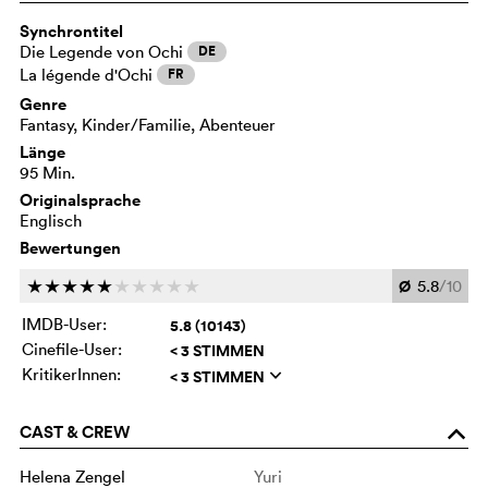
Synchrontitel
Die Legende von Ochi
DE
La légende d'Ochi
FR
Genre
Fantasy, Kinder/Familie, Abenteuer
Länge
95 Min.
Originalsprache
Englisch
Bewertungen
Ø
5.8
/10
c
c
c
c
c
c
c
c
c
c
IMDB-User:
5.8 (10143)
Cinefile-User:
< 3 STIMMEN
KritikerInnen:
< 3 STIMMEN
q
CAST & CREW
o
Helena Zengel
Yuri