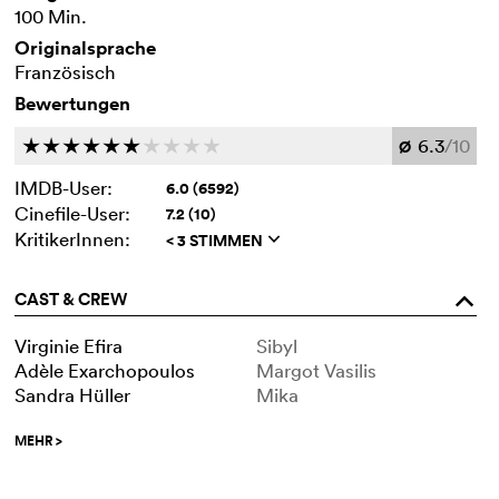
100 Min.
Originalsprache
Französisch
Bewertungen
6.3
/10
c
c
c
c
c
c
c
c
c
c
Ø
IMDB-User:
6.0 (6592)
Cinefile-User:
7.2 (10)
KritikerInnen:
< 3 STIMMEN
q
CAST & CREW
o
Virginie Efira
Sibyl
Adèle Exarchopoulos
Margot Vasilis
Sandra Hüller
Mika
MEHR
>