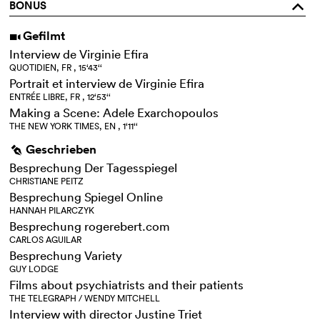
BONUS
o
Gefilmt
i
Interview de Virginie Efira
QUOTIDIEN, FR , 15‘43‘‘
Portrait et interview de Virginie Efira
ENTRÉE LIBRE, FR , 12‘53‘‘
Making a Scene: Adele Exarchopoulos
THE NEW YORK TIMES, EN , 1‘11‘‘
Geschrieben
g
Besprechung Der Tagesspiegel
CHRISTIANE PEITZ
Besprechung Spiegel Online
HANNAH PILARCZYK
Besprechung rogerebert.com
CARLOS AGUILAR
Besprechung Variety
GUY LODGE
Films about psychiatrists and their patients
THE TELEGRAPH / WENDY MITCHELL
Interview with director Justine Triet