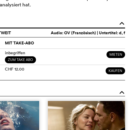
analysiert hat.
o
TWEIT
Audio:
OV (Französisch)
| Untertitel: d, f
MIT TAKE-ABO
inbegriffen
MIETEN
ZUM TAKE ABO
CHF 12.00
KAUFEN
o