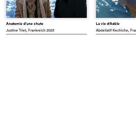
Anatomie d’une chute
La vie d'Adèle
Justine Triet
, Frankreich
2023
Abdellatif Kechiche
, Fr