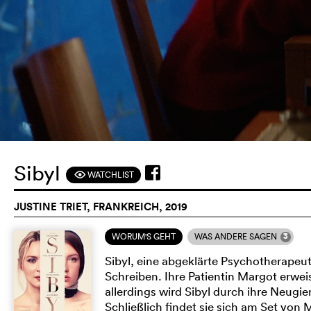
Sibyl
WATCHLIST
F
JUSTINE TRIET, FRANKREICH, 2019
3
WORUM'S GEHT
WAS ANDERE SAGEN
Sibyl, eine abgeklärte Psychotherapeut
Schreiben. Ihre Patientin Margot erweis
allerdings wird Sibyl durch ihre Neugi
Schließlich findet sie sich am Set von