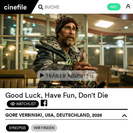
E
ABO
j
TRAILER ABSPIELEN
e
Good Luck, Have Fun, Don't Die
WATCHLIST
F
GORE VERBINSKI, USA, DEUTSCHLAND, 2026
o
SYNOPSIS
WIR FINDEN