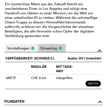
Ein mysteriöser Mann aus der Zukunft betritt ein
unscheinbares Diner in Los Angeles und nötigt eine
Handvoll von Gästen zu einer Mission, um die Welt vor
einer unheilvollen KI zu rettten. Während die unfreiwillige
Chaso-Truppe zu diesem Himmelfahrtskommando
aufbricht, erfahren wir die Vorgeschichte der einzelnen
Beteiligten, die alle ihrerseits schon Opfer der digitalen
Verblödung geworden sind.
Vorstellungen
Streaming
o
VERFÜGBARKEIT: SCHWEIZ/LI.
Audio:
OV
| Untertitel:
REGULÄR
MIT TAKE-
ABO
MIETE
CHF 8.00
inbegriffen
MIETEN
FILMDATEN
o