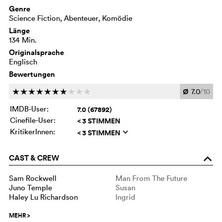
Genre
Science Fiction, Abenteuer, Komödie
Länge
134 Min.
Originalsprache
Englisch
Bewertungen
Ø
7.0
/10
c
c
c
c
c
c
c
c
c
c
IMDB-User:
7.0 (67892)
Cinefile-User:
< 3 STIMMEN
KritikerInnen:
< 3 STIMMEN
q
CAST & CREW
o
Sam Rockwell
Man From The Future
Juno Temple
Susan
Haley Lu Richardson
Ingrid
MEHR
>