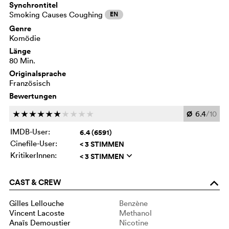
Synchrontitel
Smoking Causes Coughing
EN
Genre
Komödie
Länge
80 Min.
Originalsprache
Französisch
Bewertungen
Ø
6.4
/10
c
c
c
c
c
c
c
c
c
c
IMDB-User:
6.4 (6591)
Cinefile-User:
< 3 STIMMEN
KritikerInnen:
< 3 STIMMEN
q
CAST & CREW
o
Gilles Lellouche
Benzène
Vincent Lacoste
Methanol
Anaïs Demoustier
Nicotine