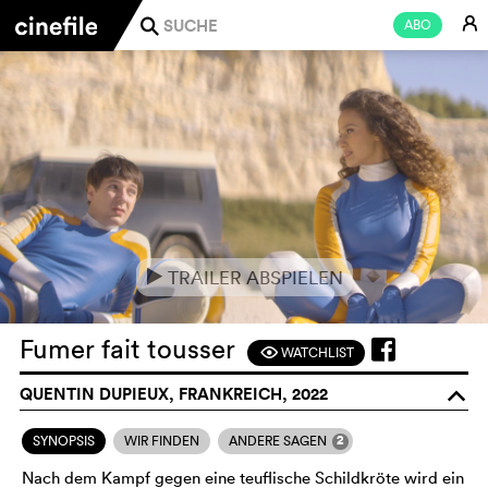
E
ABO
j
TRAILER ABSPIELEN
e
Fumer fait tousser
WATCHLIST
F
QUENTIN DUPIEUX, FRANKREICH, 2022
o
2
SYNOPSIS
WIR FINDEN
ANDERE SAGEN
Nach dem Kampf gegen eine teuflische Schildkröte wird ein