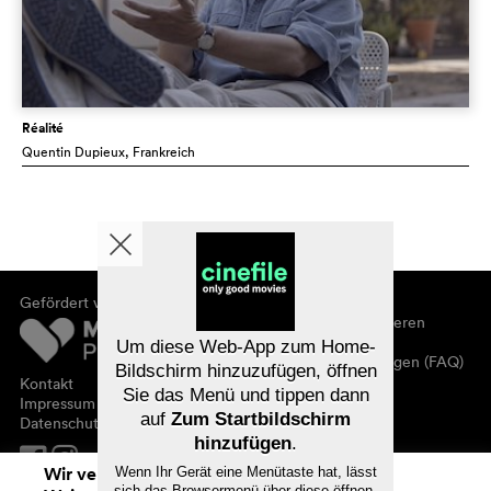
Réalité
Quentin Dupieux
, Frankreich
Gefördert von
Über cinefile
Registrieren/abonnieren
Newsletter
Um diese Web-App zum Home-
Häufig gestellte Fragen (FAQ)
Bildschirm hinzuzufügen, öffnen
Kontakt
Sie das Menü und tippen dann
Gutscheine
Impressum
auf
Zum Startbildschirm
Datenschutz
hinzufügen
.
Wir verwenden Cookies. Mit dem
Wenn Ihr Gerät eine Menütaste hat, lässt
sich das Browsermenü über diese öffnen.