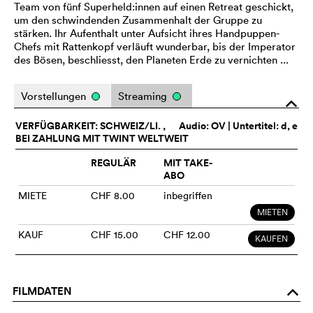
Team von fünf Superheld:innen auf einen Retreat geschickt,
um den schwindenden Zusammenhalt der Gruppe zu
stärken. Ihr Aufenthalt unter Aufsicht ihres Handpuppen-
Chefs mit Rattenkopf verläuft wunderbar, bis der Imperator
des Bösen, beschliesst, den Planeten Erde zu vernichten ...
Vorstellungen
Streaming
o
VERFÜGBARKEIT: SCHWEIZ/LI. ,
Audio:
OV
| Untertitel: d, e
BEI ZAHLUNG MIT TWINT WELTWEIT
REGULÄR
MIT TAKE-
ABO
MIETE
CHF 8.00
inbegriffen
MIETEN
KAUF
CHF 15.00
CHF 12.00
KAUFEN
FILMDATEN
o