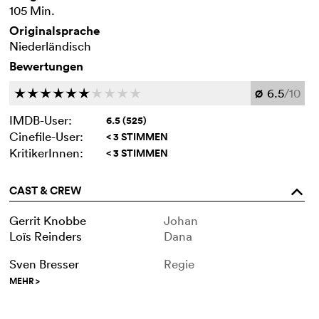
105 Min.
Originalsprache
Niederländisch
Bewertungen
6.5
/10
c
c
c
c
c
c
c
c
c
c
Ø
IMDB-User:
6.5 (525)
Cinefile-User:
< 3 STIMMEN
KritikerInnen:
< 3 STIMMEN
CAST & CREW
o
Gerrit Knobbe
Johan
Loïs Reinders
Dana
Sven Bresser
Regie
MEHR
>