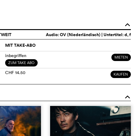
o
TWEIT
Audio:
OV (Niederländisch)
| Untertitel: d, f
MIT TAKE-ABO
inbegriffen
MIETEN
ZUM TAKE ABO
CHF 14.50
KAUFEN
o