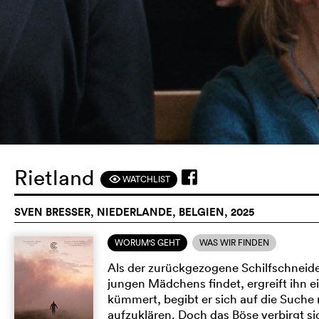
Rietland
WATCHLIST
F
SVEN BRESSER, NIEDERLANDE, BELGIEN, 2025
WORUM'S GEHT
WAS WIR FINDEN
Als der zurückgezogene Schilfschneide
jungen Mädchens findet, ergreift ihn 
kümmert, begibt er sich auf die Suche
aufzuklären. Doch das Böse verbirgt s