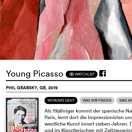
Young Picasso
WATCHLIST
F
PHIL GRABSKY, GB, 2019
WORUM'S GEHT
WAS WIR FINDEN
WAS A
Als 19jähriger kommt der spanische N
Paris, lernt dort die Impressionisten u
westliche Kunst innert sieben Jahren. 
und im Künstlerischen mit Zeitzeugni