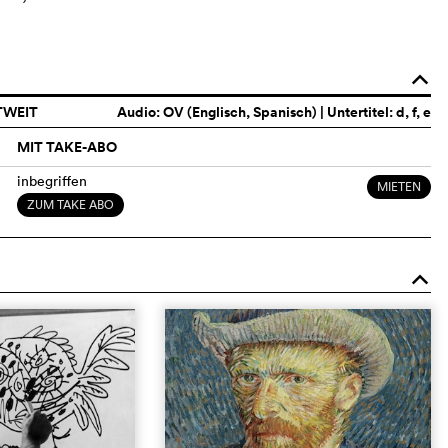
o
TWEIT
Audio:
OV (Englisch, Spanisch)
| Untertitel: d, f, e
MIT TAKE-ABO
inbegriffen
MIETEN
ZUM TAKE ABO
o