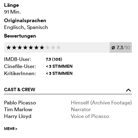
Länge
91 Min.
Originalsprachen
Englisch, Spanisch
Bewertungen
7.3
/10
c
c
c
c
c
c
c
c
c
c
Ø
IMDB-User:
7.3 (105)
Cinefile-User:
< 3 STIMMEN
KritikerInnen:
< 3 STIMMEN
CAST & CREW
o
Pablo Picasso
Himself (Archive Footage)
Tim Marlow
Narrator
Harry Lloyd
Voice of Picasso
MEHR
>