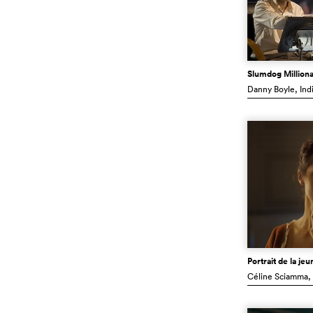
Slumdog Milliona
Danny Boyle
, Ind
Portrait de la jeu
Céline Sciamma
,