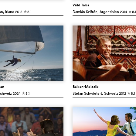
Wild Tales
on
, Irland
2015
8.1
Damián Szifrón
, Argentinien
2014
8.1
c
c
ean
Balkan-Melodie
Schweiz
2024
8.1
Stefan Schwietert
, Schweiz
2012
8.1
c
c