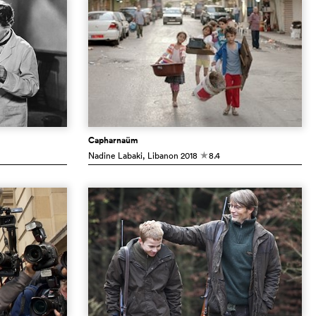
Capharnaüm
Nadine Labaki
, Libanon
2018
8.4
c