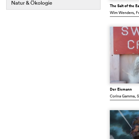
Natur & Ökologie
The Salt of the E
Wim Wenders
, F
Der Eismann
Corina Gamma
, 