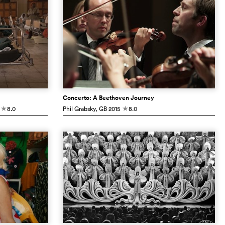
Concerto: A Beethoven Journey
8.0
Phil Grabsky
, GB
2015
8.0
c
c