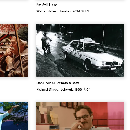
I’m Still Here
Walter Salles
, Brasilien
2024
8.1
c
Dani, Michi, Renato & Max
Richard Dindo
, Schweiz
1988
8.1
c