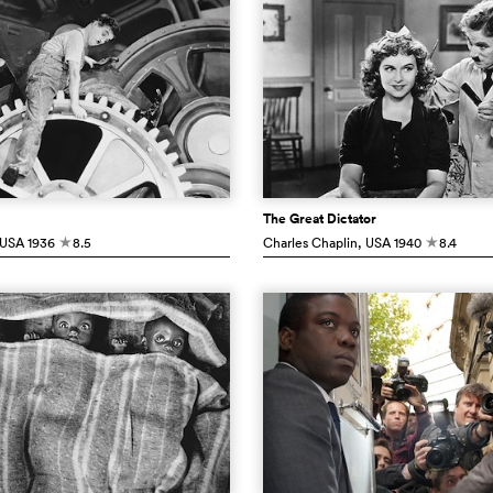
The Great Dictator
 USA
1936
8.5
Charles Chaplin
, USA
1940
8.4
c
c