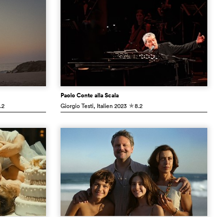
Paolo Conte alla Scala
.2
Giorgio Testi
, Italien
2023
8.2
c