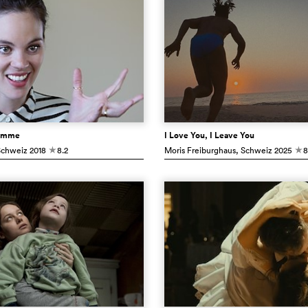
timme
I Love You, I Leave You
Schweiz
2018
8.2
Moris Freiburghaus
, Schweiz
2025
8
c
c