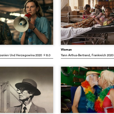
Woman
Bosnien Und Herzegowina
2020
8.0
Yann Arthus-Bertrand
, Frankreich
2020
c