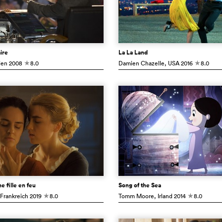
ire
La La Land
ien
2008
8.0
Damien Chazelle
, USA
2016
8.0
c
c
ne fille en feu
Song of the Sea
 Frankreich
2019
8.0
Tomm Moore
, Irland
2014
8.0
c
c