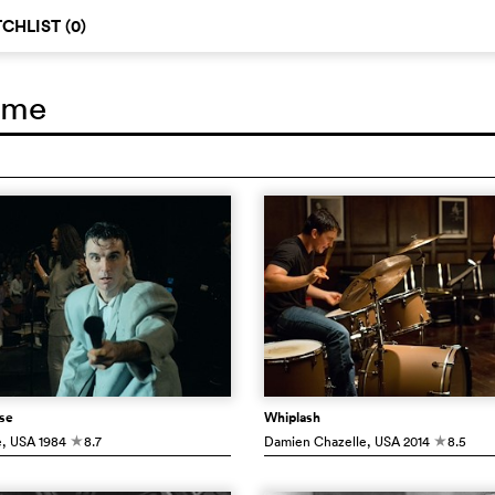
CHLIST (
0
)
ilme
se
Whiplash
e
, USA
1984
8.7
Damien Chazelle
, USA
2014
8.5
c
c