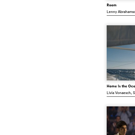
Room
Lenny Abrahams
Home Is the Oc
Livia Vonaesch
, 