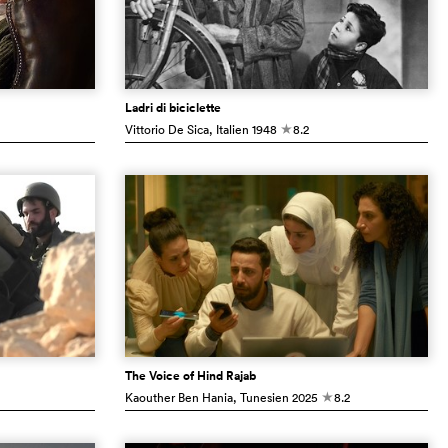
Ladri di biciclette
Vittorio De Sica
, Italien
1948
8.2
c
The Voice of Hind Rajab
Kaouther Ben Hania
, Tunesien
2025
8.2
c