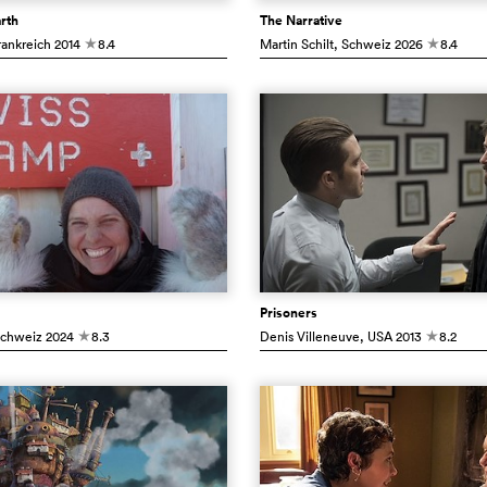
arth
The Narrative
rankreich
2014
8.4
Martin Schilt
, Schweiz
2026
8.4
c
c
Prisoners
Schweiz
2024
8.3
Denis Villeneuve
, USA
2013
8.2
c
c