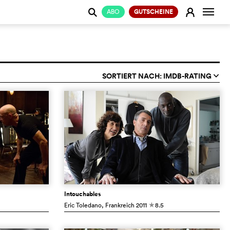
Naviga
E
ABO
GUTSCHEINE
j
SORTIERT NACH: IMDB-RATING
q
Intouchables
Eric Toledano
, Frankreich
2011
8.5
c