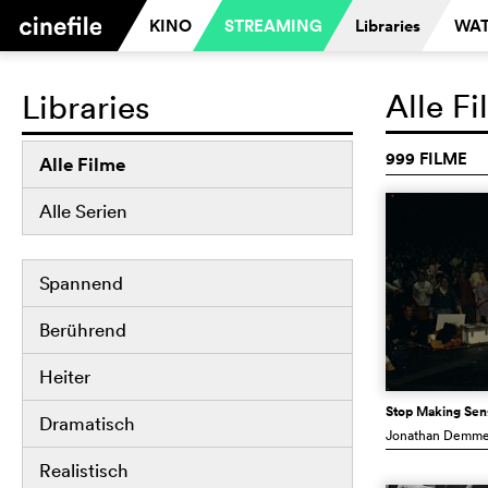
KINO
STREAMING
Libraries
WAT
Alle F
Libraries
999 FILME
Alle Filme
Alle Serien
Spannend
Berührend
Heiter
Stop Making Sen
Dramatisch
Jonathan Demm
Realistisch