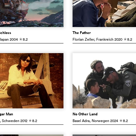
chloss
The Father
 Japan
2004
8.2
Florian Zeller
, Frankreich
2020
8.2
c
c
ugar Man
No Other Land
, Schweden
2012
8.2
Basel Adra
, Norwegen
2024
8.2
c
c