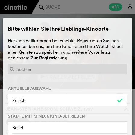
E
ABO
j
Bitte wählen Sie Ihre Lieblings-Kinoorte
Herzlich willkommen bei cinefile! Registrieren Sie sich
kostenlos bei uns, um Ihre Kinorte und Ihre Watchlist auf
allen Geräten zu speichern und weitere Vorteile zu
Zur Registrierung
geniessen:
.
TRAILER ABSPIELEN
e
AKTUELLE AUSWAHL
Connu de nos services
WATCHLIST
F
Zürich
JEAN-STÉPHANE BRON, SCHWEIZ, 1997
o
STÄDTE MIT MIND. 6 KINO-BETRIEBEN
2
SYNOPSIS
ANDERE SAGEN
Basel
Beim Lesen der unzähligen Fichen, die die