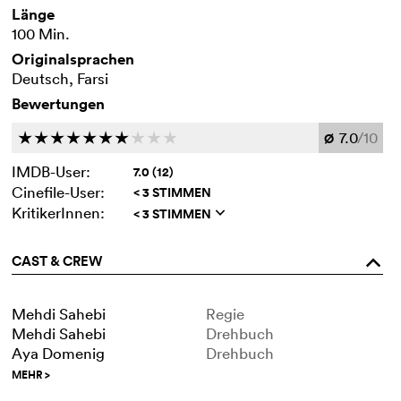
Länge
100 Min.
Originalsprachen
Deutsch, Farsi
Bewertungen
7.0
/10
c
c
c
c
c
c
c
c
c
c
Ø
IMDB-User:
7.0 (12)
Cinefile-User:
< 3 STIMMEN
KritikerInnen:
< 3 STIMMEN
q
CAST & CREW
o
Mehdi Sahebi
Regie
Mehdi Sahebi
Drehbuch
Aya Domenig
Drehbuch
MEHR
>