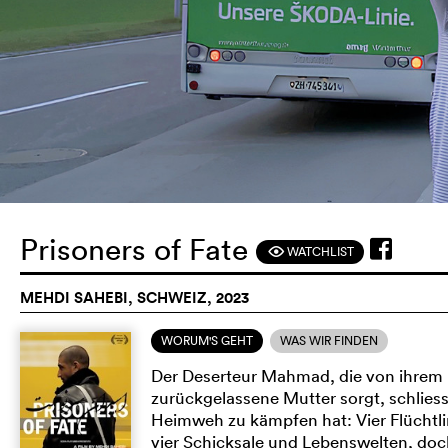
Prisoners of Fate
WATCHLIST
F
MEHDI SAHEBI, SCHWEIZ, 2023
WORUM'S GEHT
WAS WIR FINDEN
Der Deserteur Mahmad, die von ihrem 
zurückgelassene Mutter sorgt, schlies
Heimweh zu kämpfen hat: Vier Flüchtli
vier Schicksale und Lebenswelten, doch 