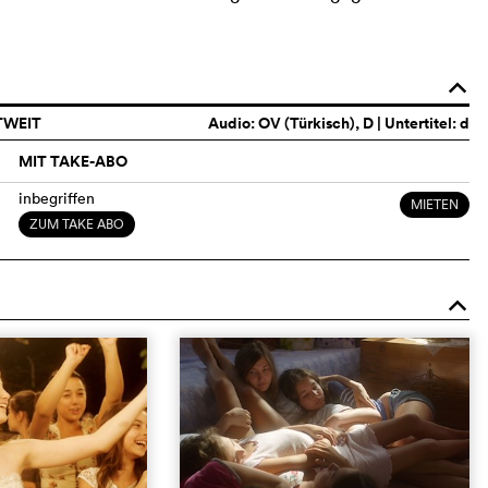
o
TWEIT
Audio:
OV (Türkisch)
, D | Untertitel: d
MIT TAKE-ABO
inbegriffen
MIETEN
ZUM TAKE ABO
o