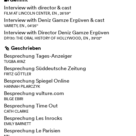
i
Interview with director & cast
FILM AT LINCOLN CENTER, EN , 26‘59‘‘
Interview with Deniz Gamze Ergüven & cast
VARIETY, EN , 04‘25‘‘
Interview with Director Deniz Gamze Ergüven
DP/30: THE ORAL HISTORY OF HOLLYWOOD, EN , 39‘02‘‘
Geschrieben
g
Besprechung Tages-Anzeiger
TUGBA AYAZ
Besprechung Süddeutsche Zeitung
FRITZ GÖTTLER
Besprechung Spiegel Online
HANNAH PILARCZYK
Besprechung vulture.com
BILGE EBIRI
Besprechung Time Out
CATH CLARKE
Besprechung Les Inrocks
EMILY BARNETT
Besprechung Le Parisien