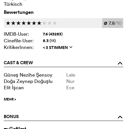
Türkisch
Bewertungen
7.8
/10
c
c
c
c
c
c
c
c
c
c
Ø
IMDB-User:
7.6 (43283)
Cinefile-User:
8.3 (11)
KritikerInnen:
< 3 STIMMEN
q
CAST & CREW
o
Güneş Nezihe Şensoy
Lale
Doğa Zeynep Doğuşlu
Nur
Elit İşcan
Ece
MEHR
>
BONUS
o
Gefilmt