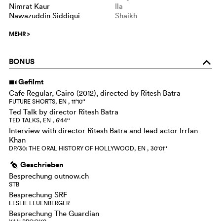
Nimrat Kaur
Ila
Nawazuddin Siddiqui
Shaikh
MEHR
>
BONUS
o
Gefilmt
i
Cafe Regular, Cairo (2012), directed by Ritesh Batra
FUTURE SHORTS, EN , 11‘10‘‘
Ted Talk by director Ritesh Batra
TED TALKS, EN , 6‘44‘‘
Interview with director Ritesh Batra and lead actor Irrfan
Khan
DP/30: THE ORAL HISTORY OF HOLLYWOOD, EN , 30‘01‘‘
Geschrieben
g
Besprechung outnow.ch
STB
Besprechung SRF
LESLIE LEUENBERGER
Besprechung The Guardian