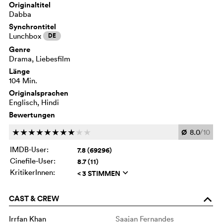
Originaltitel
Dabba
Synchrontitel
Lunchbox
DE
Genre
Drama, Liebesfilm
Länge
104 Min.
Originalsprachen
Englisch, Hindi
Bewertungen
Ø
8.0
/10
c
c
c
c
c
c
c
c
c
c
IMDB-User:
7.8 (69296)
Cinefile-User:
8.7 (11)
KritikerInnen:
< 3 STIMMEN
q
CAST & CREW
o
Irrfan Khan
Saajan Fernandes