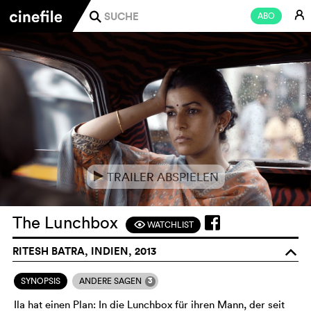
E
ABO
j
TRAILER ABSPIELEN
e
The Lunchbox
WATCHLIST
F
RITESH BATRA, INDIEN, 2013
o
3
SYNOPSIS
ANDERE SAGEN
Ila hat einen Plan: In die Lunchbox für ihren Mann, der seit