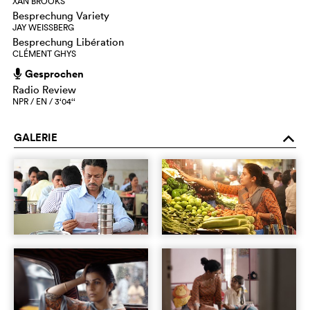
XAN BROOKS
Besprechung Variety
JAY WEISSBERG
Besprechung Libération
CLÉMENT GHYS
Gesprochen
h
Radio Review
NPR / EN / 3‘04‘‘
GALERIE
o