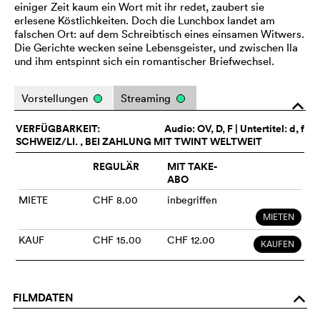
einiger Zeit kaum ein Wort mit ihr redet, zaubert sie
erlesene Köstlichkeiten. Doch die Lunchbox landet am
falschen Ort: auf dem Schreibtisch eines einsamen Witwers.
Die Gerichte wecken seine Lebensgeister, und zwischen Ila
und ihm entspinnt sich ein romantischer Briefwechsel.
Vorstellungen
Streaming
o
VERFÜGBARKEIT:
Audio:
OV
, D, F | Untertitel: d, f
SCHWEIZ/LI. , BEI ZAHLUNG MIT TWINT WELTWEIT
REGULÄR
MIT TAKE-
ABO
MIETE
CHF 8.00
inbegriffen
MIETEN
KAUF
CHF 15.00
CHF 12.00
KAUFEN
FILMDATEN
o