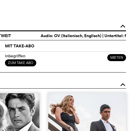
o
TWEIT
Audio:
OV (Italienisch, Englisch)
| Untertitel: f
MIT TAKE-ABO
inbegriffen
MIETEN
ZUM TAKE ABO
o