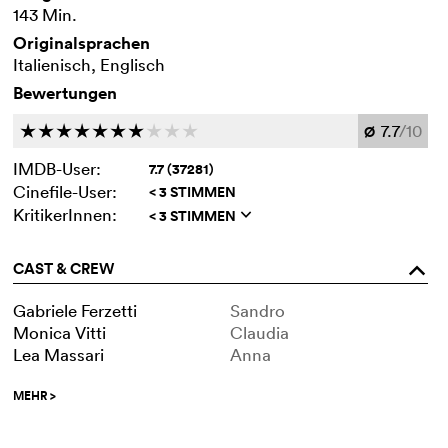
143 Min.
Originalsprachen
Italienisch, Englisch
Bewertungen
7.7
/10
c
c
c
c
c
c
c
c
c
c
Ø
IMDB-User:
7.7 (37281)
Cinefile-User:
< 3 STIMMEN
KritikerInnen:
< 3 STIMMEN
q
CAST & CREW
o
Gabriele Ferzetti
Sandro
Monica Vitti
Claudia
Lea Massari
Anna
MEHR
>