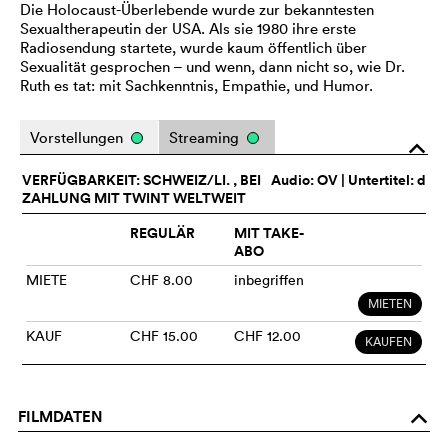
Die Holocaust-Überlebende wurde zur bekanntesten
Sexualtherapeutin der USA. Als sie 1980 ihre erste
Radiosendung startete, wurde kaum öffentlich über
Sexualität gesprochen – und wenn, dann nicht so, wie Dr.
Ruth es tat: mit Sachkenntnis, Empathie, und Humor.
Vorstellungen
Streaming
o
VERFÜGBARKEIT: SCHWEIZ/LI. , BEI
Audio:
OV
| Untertitel: d
ZAHLUNG MIT TWINT WELTWEIT
REGULÄR
MIT TAKE-
ABO
MIETE
CHF 8.00
inbegriffen
MIETEN
KAUF
CHF 15.00
CHF 12.00
KAUFEN
FILMDATEN
o