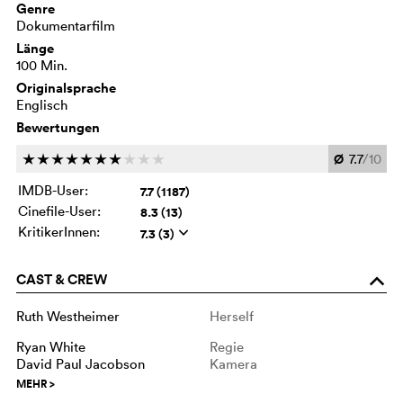
Genre
Dokumentarfilm
Länge
100 Min.
Originalsprache
Englisch
Bewertungen
Ø
7.7
/10
c
c
c
c
c
c
c
c
c
c
IMDB-User:
7.7 (1187)
Cinefile-User:
8.3 (13)
KritikerInnen:
7.3 (3)
q
CAST & CREW
o
Ruth Westheimer
Herself
Ryan White
Regie
David Paul Jacobson
Kamera
MEHR
>