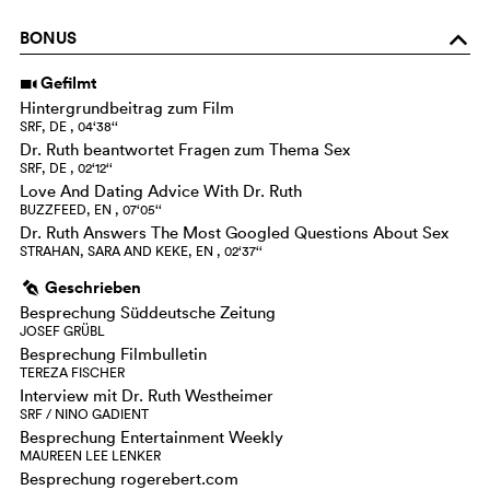
BONUS
o
Gefilmt
i
Hintergrundbeitrag zum Film
SRF, DE , 04‘38‘‘
Dr. Ruth beantwortet Fragen zum Thema Sex
SRF, DE , 02‘12‘‘
Love And Dating Advice With Dr. Ruth
BUZZFEED, EN , 07‘05‘‘
Dr. Ruth Answers The Most Googled Questions About Sex
STRAHAN, SARA AND KEKE, EN , 02‘37‘‘
Geschrieben
g
Besprechung Süddeutsche Zeitung
JOSEF GRÜBL
Besprechung Filmbulletin
TEREZA FISCHER
Interview mit Dr. Ruth Westheimer
SRF / NINO GADIENT
Besprechung Entertainment Weekly
MAUREEN LEE LENKER
Besprechung rogerebert.com