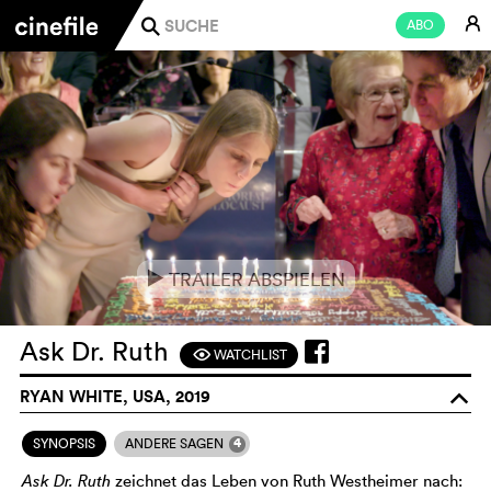
E
ABO
j
TRAILER ABSPIELEN
e
Ask Dr. Ruth
WATCHLIST
F
RYAN WHITE, USA, 2019
o
4
SYNOPSIS
ANDERE SAGEN
Ask Dr. Ruth
zeichnet das Leben von Ruth Westheimer nach: