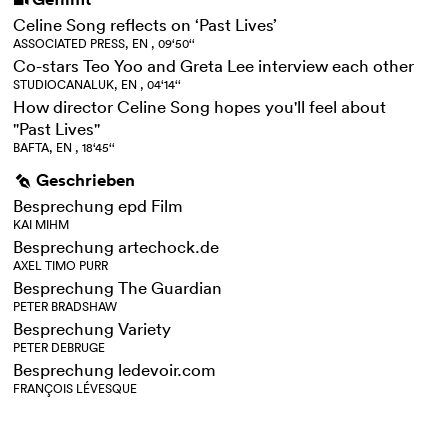
i
Celine Song reflects on ‘Past Lives’
ASSOCIATED PRESS, EN , 09‘50‘‘
Co-stars Teo Yoo and Greta Lee interview each other
STUDIOCANALUK, EN , 04‘14‘‘
How director Celine Song hopes you'll feel about
"Past Lives"
BAFTA, EN , 18‘45‘‘
Geschrieben
g
Besprechung epd Film
KAI MIHM
Besprechung artechock.de
AXEL TIMO PURR
Besprechung The Guardian
PETER BRADSHAW
Besprechung Variety
PETER DEBRUGE
Besprechung ledevoir.com
FRANÇOIS LÉVESQUE