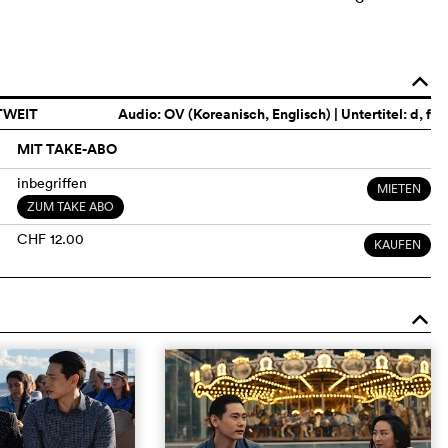
o
TWEIT
Audio:
OV (Koreanisch, Englisch)
| Untertitel: d, f
MIT TAKE-ABO
inbegriffen
MIETEN
ZUM TAKE ABO
CHF 12.00
KAUFEN
o