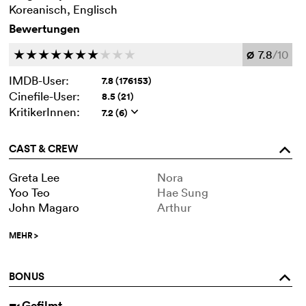
Koreanisch, Englisch
Bewertungen
7.8
/10
c
c
c
c
c
c
c
c
c
c
Ø
IMDB-User:
7.8 (176153)
Cinefile-User:
8.5 (21)
KritikerInnen:
7.2 (6)
q
CAST & CREW
o
Greta Lee
Nora
Yoo Teo
Hae Sung
John Magaro
Arthur
MEHR
>
BONUS
o
Gefilmt