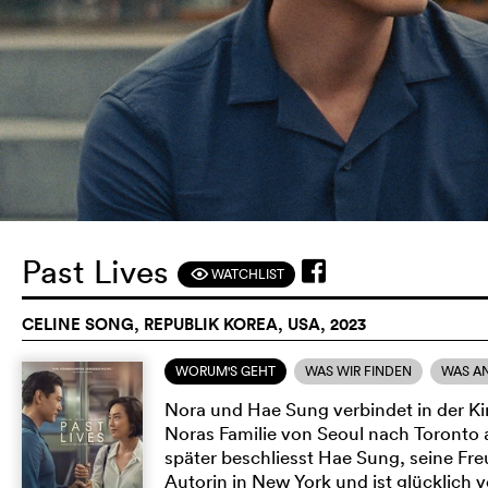
Past Lives
WATCHLIST
F
CELINE SONG, REPUBLIK KOREA, USA, 2023
WORUM'S GEHT
WAS WIR FINDEN
WAS A
Nora und Hae Sung verbindet in der Ki
Noras Familie von Seoul nach Toronto 
später beschliesst Hae Sung, seine Fr
Autorin in New York und ist glücklich 