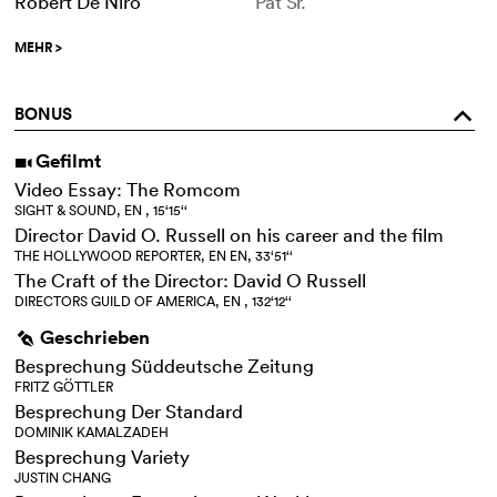
Robert De Niro
Pat Sr.
MEHR
>
BONUS
o
Gefilmt
i
Video Essay: The Romcom
SIGHT & SOUND, EN , 15‘15‘‘
Director David O. Russell on his career and the film
THE HOLLYWOOD REPORTER, EN EN, 33‘51‘‘
The Craft of the Director: David O Russell
DIRECTORS GUILD OF AMERICA, EN , 132‘12‘‘
Geschrieben
g
Besprechung Süddeutsche Zeitung
FRITZ GÖTTLER
Besprechung Der Standard
DOMINIK KAMALZADEH
Besprechung Variety
JUSTIN CHANG