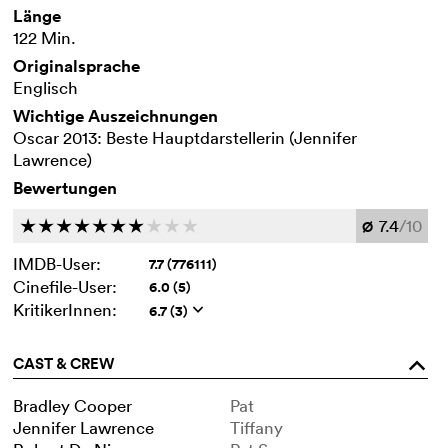
Länge
122 Min.
Originalsprache
Englisch
Wichtige Auszeichnungen
Oscar 2013: Beste Hauptdarstellerin (Jennifer
Lawrence)
Bewertungen
7.4
/10
c
c
c
c
c
c
c
c
c
c
Ø
IMDB-User:
7.7 (776111)
Cinefile-User:
6.0 (5)
KritikerInnen:
6.7 (3)
q
CAST & CREW
o
Bradley Cooper
Pat
Jennifer Lawrence
Tiffany