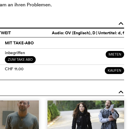
sam an ihren Problemen.
o
TWEIT
Audio:
OV (Englisch)
, D | Untertitel: d, f
MIT TAKE-ABO
inbegriffen
MIETEN
ZUM TAKE ABO
CHF 11.00
KAUFEN
o