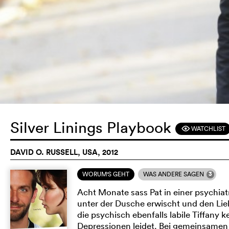
Silver Linings Playbook
WATCHLIST
F
DAVID O. RUSSELL, USA, 2012
3
WORUM'S GEHT
WAS ANDERE SAGEN
Acht Monate sass Pat in einer psychiat
unter der Dusche erwischt und den Lieb
die psychisch ebenfalls labile Tiffany
Depressionen leidet. Bei gemeinsamen