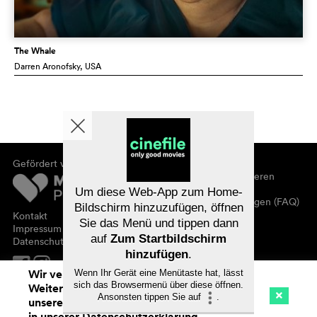
The Whale
Darren Aronofsky
, USA
Gefördert von
Über cinefile
Registrieren/abonnieren
Newsletter
Um diese Web-App zum Home-
Häufig gestellte Fragen (FAQ)
Bildschirm hinzuzufügen, öffnen
Kontakt
Sie das Menü und tippen dann
Gutscheine
Impressum
auf
Zum Startbildschirm
Datenschutz
hinzufügen
.
Wir verwenden Cookies. Mit dem
Wenn Ihr Gerät eine Menütaste hat, lässt
sich das Browsermenü über diese öffnen.
Weitersurfen auf cinefile.ch stimmen Sie
Ansonsten tippen Sie auf
.
unserer Cookie-Nutzung zu. Mehr Infos
Kino
Streaming
Watchlist (
0
)
in unserer
Datenschutzerklärung
.