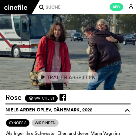
E
ABO
j
TRAILER ABSPIELEN
e
Rose
WATCHLIST
F
NIELS ARDEN OPLEV, DÄNEMARK, 2022
o
SYNOPSIS
WIR FINDEN
Als Inger ihre Schwester Ellen und deren Mann Vagn im