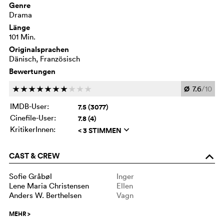
Genre
Drama
Länge
101 Min.
Originalsprachen
Dänisch, Französisch
Bewertungen
Ø
7.6
/10
c
c
c
c
c
c
c
c
c
c
IMDB-User:
7.5 (3077)
Cinefile-User:
7.8 (4)
KritikerInnen:
< 3 STIMMEN
q
CAST & CREW
o
Sofie Gråbøl
Inger
Lene Maria Christensen
Ellen
Anders W. Berthelsen
Vagn
MEHR
>