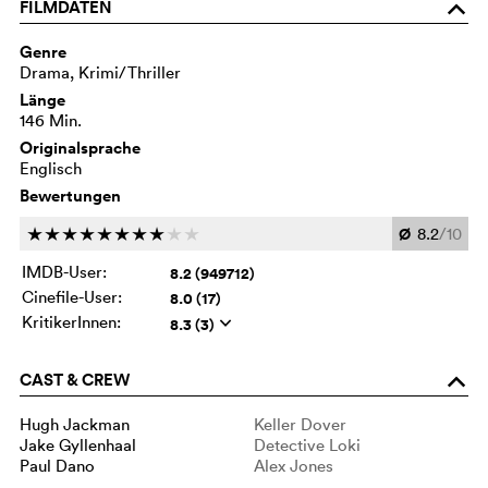
FILMDATEN
o
Genre
Drama, Krimi/Thriller
Länge
146 Min.
Originalsprache
Englisch
Bewertungen
Ø
8.2
/10
c
c
c
c
c
c
c
c
c
c
IMDB-User:
8.2 (949712)
Cinefile-User:
8.0 (17)
KritikerInnen:
8.3 (3)
q
CAST & CREW
o
Hugh Jackman
Keller Dover
Jake Gyllenhaal
Detective Loki
Paul Dano
Alex Jones