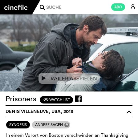
E
ABO
j
TRAILER ABSPIELEN
e
Prisoners
WATCHLIST
F
DENIS VILLENEUVE, USA, 2013
o
4
SYNOPSIS
ANDERE SAGEN
In einem Vorort von Boston verschwinden an Thanksgiving