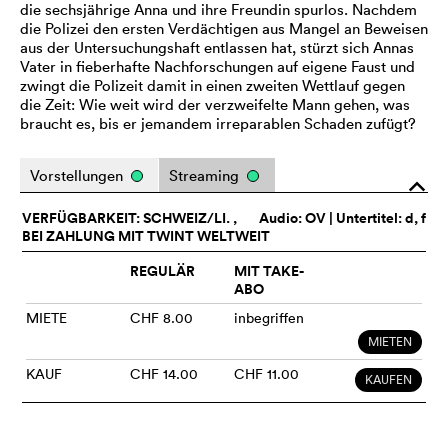
die sechsjährige Anna und ihre Freundin spurlos. Nachdem
die Polizei den ersten Verdächtigen aus Mangel an Beweisen
aus der Untersuchungshaft entlassen hat, stürzt sich Annas
Vater in fieberhafte Nachforschungen auf eigene Faust und
zwingt die Polizeit damit in einen zweiten Wettlauf gegen
die Zeit: Wie weit wird der verzweifelte Mann gehen, was
braucht es, bis er jemandem irreparablen Schaden zufügt?
Vorstellungen
Streaming
o
VERFÜGBARKEIT: SCHWEIZ/LI. ,
Audio:
OV
| Untertitel: d, f
BEI ZAHLUNG MIT TWINT WELTWEIT
REGULÄR
MIT TAKE-
ABO
MIETE
CHF 8.00
inbegriffen
MIETEN
KAUF
CHF 14.00
CHF 11.00
KAUFEN