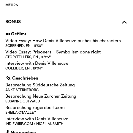
MEHR
>
BONUS
o
Gefilmt
i
Video Essay: How Denis Villeneuve pushes his characters
SCREENED, EN , 11‘50‘‘
Video Essay: Prisoners – Symbolism done right
STORYTELLERS, EN , 10‘25‘‘
Interview with Denis Villeneuve
COLLIDER, EN , 18‘04‘‘
Geschrieben
g
Besprechung Süddeutsche Zeitung
ANKE STERNEBORG
Besprechung Neue Zürcher Zeitung
SUSANNE OSTWALD
Besprechung rogerebert.com
SHEILA O'MALLEY
Interview with Denis Villeneuve
INDIEWIRE.COM / NIGEL M. SMITH
Gesprochen
h