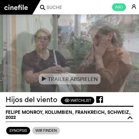
E
ABO
j
TRAILER ABSPIELEN
e
Hijos del viento
WATCHLIST
F
FELIPE MONROY, KOLUMBIEN, FRANKREICH, SCHWEIZ,
2022
o
SYNOPSIS
WIR FINDEN