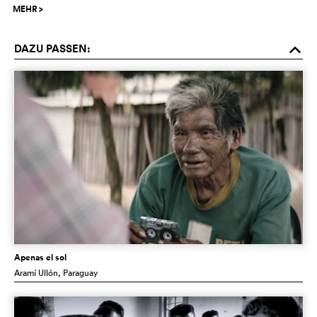
MEHR
>
DAZU PASSEN:
o
Apenas el sol
Aramí Ullón
, Paraguay