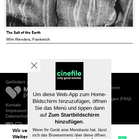
The Salt of the Earth
Wim Wenders
, Frankreich
Gefördert von
Über cinefile
Registrieren/abonnieren
Newsletter
Um diese Web-App zum Home-
Häufig gestellte Fragen (FAQ)
Bildschirm hinzuzufügen, öffnen
Kontakt
Sie das Menü und tippen dann
Gutscheine
Impressum
auf
Zum Startbildschirm
Datenschutz
hinzufügen
.
Wir verwenden Cookies. Mit dem
Wenn Ihr Gerät eine Menütaste hat, lässt
sich das Browsermenü über diese öffnen.
Weitersurfen auf cinefile.ch stimmen Sie