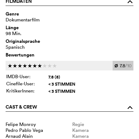
FILMDATEN
o
Genre
Dokumentarfilm
Länge
98 Min.
Originalsprache
Spanisch
Bewertungen
Ø
7.8
/10
c
c
c
c
c
c
c
c
c
c
IMDB-User:
7.8 (8)
Cinefile-User:
< 3 STIMMEN
KritikerInnen:
< 3 STIMMEN
CAST & CREW
o
Felipe Monroy
Regie
Pedro Pablo Vega
Kamera
Arnaud Alain
Kamera