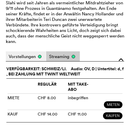
Slahi wird seit Jahren als vermeintlicher Mitdrahtzieher von
9/11 ohne Prozess in Guantánamo festgehalten. Am Ende
seiner Kräfte, findet er in der Anwältin Nancy Hollander und
ihrer Mitarbeiterin Teri Duncan zwei unerwartete
Verbündete. Ihre kontrovers geführte Verteidigung bringt
schockierende Wahrheiten ans Licht, doch zeigt sich dabei
auch, dass der menschliche Geist nicht weggesperrt werden
kann.
Vorstellungen
Streaming
o
VERFÜGBARKEIT: SCHWEIZ/LI.
Audio:
OV
, D | Untertitel: d, f
, BEI ZAHLUNG MIT TWINT WELTWEIT
REGULÄR
MIT TAKE-
ABO
MIETE
CHF 8.00
inbegriffen
MIETEN
KAUF
CHF 14.00
CHF 11.00
KAUFEN