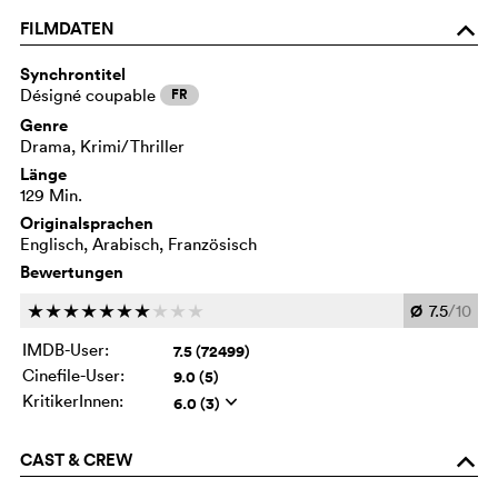
FILMDATEN
o
Synchrontitel
Désigné coupable
FR
Genre
Drama, Krimi/Thriller
Länge
129 Min.
Originalsprachen
Englisch, Arabisch, Französisch
Bewertungen
Ø
7.5
/10
c
c
c
c
c
c
c
c
c
c
IMDB-User:
7.5 (72499)
Cinefile-User:
9.0 (5)
KritikerInnen:
6.0 (3)
q
CAST & CREW
o