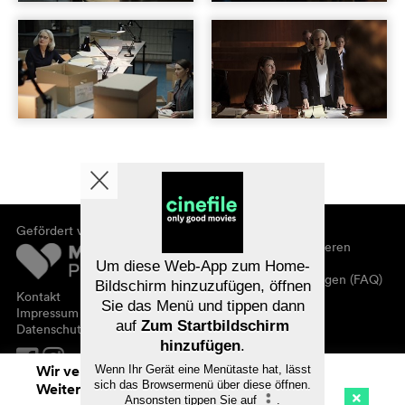
Gefördert von
Über cinefile
Registrieren/abonnieren
Newsletter
Um diese Web-App zum Home-
Häufig gestellte Fragen (FAQ)
Bildschirm hinzuzufügen, öffnen
Kontakt
Sie das Menü und tippen dann
Gutscheine
Impressum
auf
Zum Startbildschirm
Datenschutz
hinzufügen
.
Wir verwenden Cookies. Mit dem
Wenn Ihr Gerät eine Menütaste hat, lässt
sich das Browsermenü über diese öffnen.
Weitersurfen auf cinefile.ch stimmen Sie
Ansonsten tippen Sie auf
.