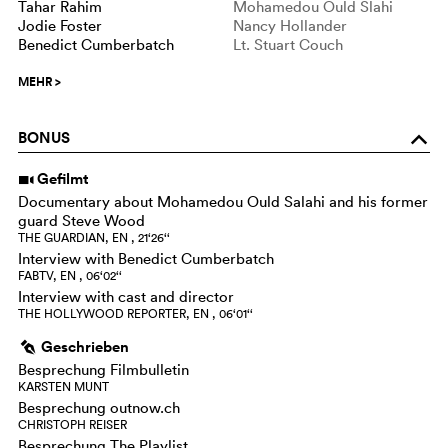
Tahar Rahim
Mohamedou Ould Slahi
Jodie Foster
Nancy Hollander
Benedict Cumberbatch
Lt. Stuart Couch
MEHR
>
BONUS
o
Gefilmt
i
Documentary about Mohamedou Ould Salahi and his former
guard Steve Wood
THE GUARDIAN, EN , 21‘26‘‘
Interview with Benedict Cumberbatch
FABTV, EN , 06‘02‘‘
Interview with cast and director
THE HOLLYWOOD REPORTER, EN , 06‘01‘‘
Geschrieben
g
Besprechung Filmbulletin
KARSTEN MUNT
Besprechung outnow.ch
CHRISTOPH REISER
Besprechung The Playlist