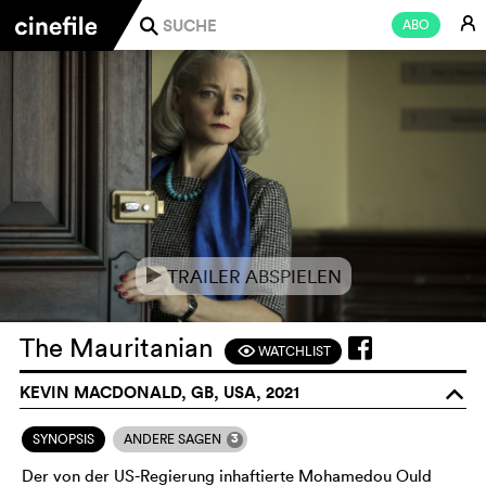
E
ABO
j
TRAILER ABSPIELEN
e
The Mauritanian
WATCHLIST
F
KEVIN MACDONALD, GB, USA, 2021
o
3
SYNOPSIS
ANDERE SAGEN
Der von der US-Regierung inhaftierte Mohamedou Ould