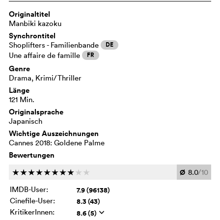
Originaltitel
Manbiki kazoku
Synchrontitel
Shoplifters - Familienbande
DE
Une affaire de famille
FR
Genre
Drama, Krimi/Thriller
Länge
121 Min.
Originalsprache
Japanisch
Wichtige Auszeichnungen
Cannes 2018: Goldene Palme
Bewertungen
Ø
8.0
/10
c
c
c
c
c
c
c
c
c
c
IMDB-User:
7.9 (96138)
Cinefile-User:
8.3 (43)
KritikerInnen:
8.6 (5)
q