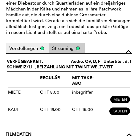
einer Diebestour durch Quartierläden auf ein dreijähriges
Mädchen in der Kälte und nehmen es in ihre Patchwork-
Familie auf, die durch eine dubiose Grossmutter
komplettiert wird. Gerade als sich die familiären Bindungen
allmählich festigen, zeigt ein Todesfall das prekäre Gefüge
in neuem Licht und stellt es auf eine harte Probe.
Vorstellungen
Streaming
o
VERFÜGBARKEIT:
Audio:
OV
, D, F | Untertitel: d, f
SCHWEIZ/LI. , BEI ZAHLUNG MIT TWINT WELTWEIT
REGULÄR
MIT TAKE-
ABO
MIETE
CHF 8.00
inbegriffen
MIETEN
KAUF
CHF 19.00
CHF 16.00
KAUFEN
FILMDATEN
o