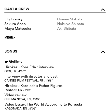
CAST & CREW
o
Lily Franky
Osamu Shibata
Sakura Ando
Nobuyo Shibata
Mayu Matsuoka
Aki Shibata
MEHR
>
BONUS
o
Gefilmt
i
Hirokazu Kore-Eda : interview
OCS, FR , 4‘50‘‘
Interview with director and cast
CANNES FILM FESTIVAL, FR , 11‘58‘‘
Hirokazu Kore-eda's Father Figures
FANDOR, EN , 4‘19‘‘
Video review
CINEMA NOVA, EN , 2‘35‘‘
Video Essay: The World According to Koreeda
KAGONADA, EN , 9‘02‘‘