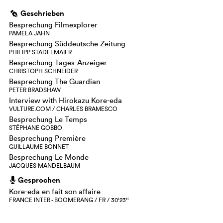
Geschrieben
g
Besprechung Filmexplorer
PAMELA JAHN
Besprechung Süddeutsche Zeitung
PHILIPP STADELMAIER
Besprechung Tages-Anzeiger
CHRISTOPH SCHNEIDER
Besprechung The Guardian
PETER BRADSHAW
Interview with Hirokazu Kore-eda
VULTURE.COM / CHARLES BRAMESCO
Besprechung Le Temps
STÉPHANE GOBBO
Besprechung Première
GUILLAUME BONNET
Besprechung Le Monde
JACQUES MANDELBAUM
Gesprochen
h
Kore-eda en fait son affaire
FRANCE INTER - BOOMERANG / FR / 30‘23‘‘