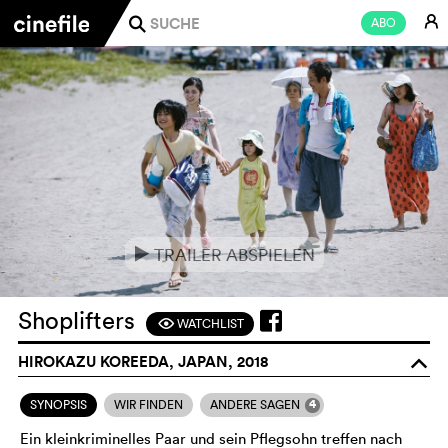
E
ABO
j
TRAILER ABSPIELEN
e
Shoplifters
WATCHLIST
F
HIROKAZU KOREEDA, JAPAN, 2018
o
4
SYNOPSIS
WIR FINDEN
ANDERE SAGEN
Ein kleinkriminelles Paar und sein Pflegsohn treffen nach