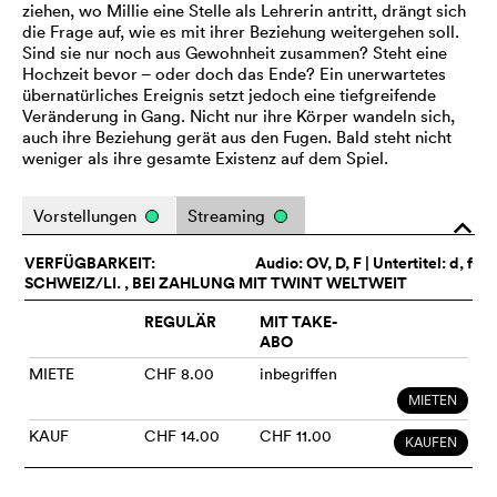
ziehen, wo Millie eine Stelle als Lehrerin antritt, drängt sich
die Frage auf, wie es mit ihrer Beziehung weitergehen soll.
Sind sie nur noch aus Gewohnheit zusammen? Steht eine
Hochzeit bevor – oder doch das Ende? Ein unerwartetes
übernatürliches Ereignis setzt jedoch eine tiefgreifende
Veränderung in Gang. Nicht nur ihre Körper wandeln sich,
auch ihre Beziehung gerät aus den Fugen. Bald steht nicht
weniger als ihre gesamte Existenz auf dem Spiel.
Vorstellungen
Streaming
o
VERFÜGBARKEIT:
Audio:
OV
, D, F | Untertitel: d, f
SCHWEIZ/LI. , BEI ZAHLUNG MIT TWINT WELTWEIT
REGULÄR
MIT TAKE-
ABO
MIETE
CHF 8.00
inbegriffen
MIETEN
KAUF
CHF 14.00
CHF 11.00
KAUFEN