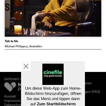
Talk to Me
Michael Philippou
, Australien
Gefördert von
Über cinefile
Registrieren/abonnieren
Newsletter
Um diese Web-App zum Home-
Häufig gestellte Fragen (FAQ)
Bildschirm hinzuzufügen, öffnen
Kontakt
Sie das Menü und tippen dann
Gutscheine
Impressum
auf
Zum Startbildschirm
Datenschutz