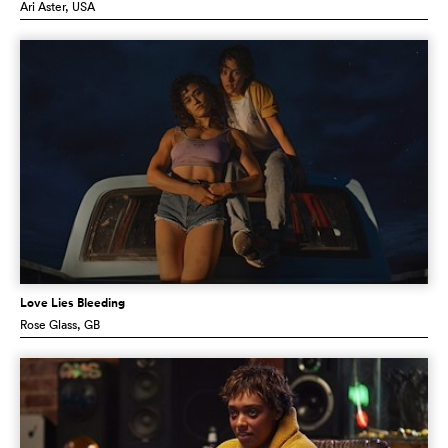
Ari Aster
, USA
Love Lies Bleeding
Rose Glass
, GB