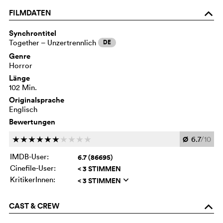
FILMDATEN
o
Synchrontitel
Together – Unzertrennlich
DE
Genre
Horror
Länge
102 Min.
Originalsprache
Englisch
Bewertungen
Ø
6.7
/10
c
c
c
c
c
c
c
c
c
c
IMDB-User:
6.7 (86695)
Cinefile-User:
< 3 STIMMEN
KritikerInnen:
< 3 STIMMEN
q
CAST & CREW
o