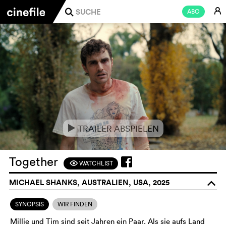
E
ABO
j
TRAILER ABSPIELEN
e
Together
WATCHLIST
F
MICHAEL SHANKS, AUSTRALIEN, USA, 2025
o
SYNOPSIS
WIR FINDEN
Millie und Tim sind seit Jahren ein Paar. Als sie aufs Land