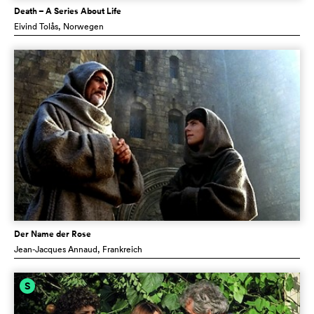
Death – A Series About Life
Eivind Tolås
, Norwegen
Der Name der Rose
Jean-Jacques Annaud
, Frankreich
S