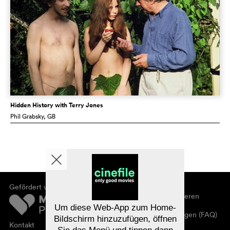
Hidden History with Terry Jones
Phil Grabsky
, GB
Gefördert von
Über cinefile
Registrieren/abonnieren
Newsletter
Um diese Web-App zum Home-
Häufig gestellte Fragen (FAQ)
Bildschirm hinzuzufügen, öffnen
Kontakt