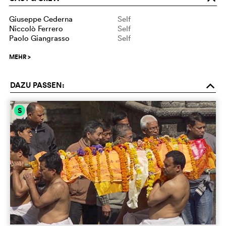
Giuseppe Cederna
Self
Niccolò Ferrero
Self
Paolo Giangrasso
Self
MEHR
>
DAZU PASSEN:
o
S