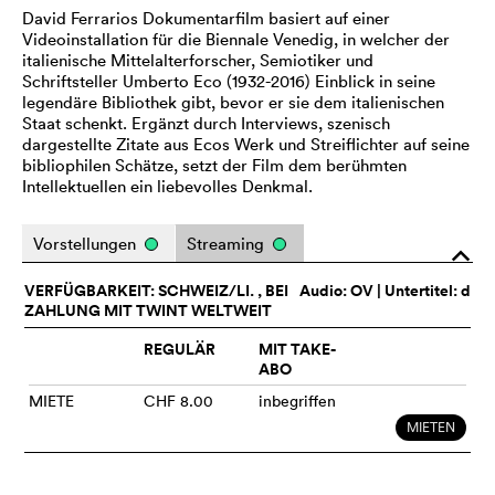
David Ferrarios Dokumentarfilm basiert auf einer
Videoinstallation für die Biennale Venedig, in welcher der
italienische Mittelalterforscher, Semiotiker und
Schriftsteller Umberto Eco (1932-2016) Einblick in seine
legendäre Bibliothek gibt, bevor er sie dem italienischen
Staat schenkt. Ergänzt durch Interviews, szenisch
dargestellte Zitate aus Ecos Werk und Streiflichter auf seine
bibliophilen Schätze, setzt der Film dem berühmten
Intellektuellen ein liebevolles Denkmal.
Vorstellungen
Streaming
o
VERFÜGBARKEIT: SCHWEIZ/LI. , BEI
Audio:
OV
| Untertitel: d
ZAHLUNG MIT TWINT WELTWEIT
REGULÄR
MIT TAKE-
ABO
MIETE
CHF 8.00
inbegriffen
MIETEN