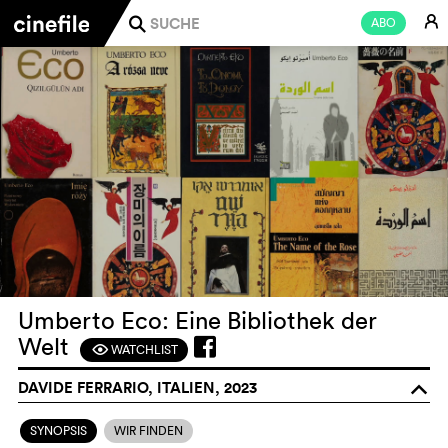
E
ABO
j
Umberto Eco: Eine Bibliothek der
Welt
WATCHLIST
F
DAVIDE FERRARIO, ITALIEN, 2023
o
SYNOPSIS
WIR FINDEN