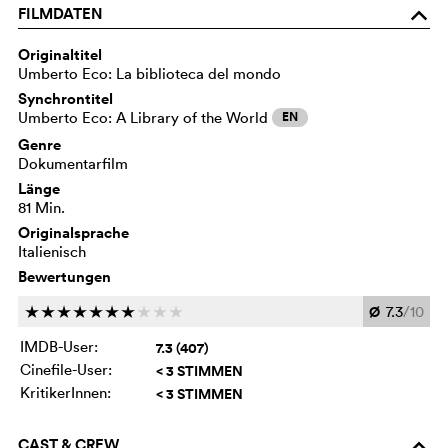
FILMDATEN
o
Originaltitel
Umberto Eco: La biblioteca del mondo
Synchrontitel
Umberto Eco: A Library of the World
EN
Genre
Dokumentarfilm
Länge
81 Min.
Originalsprache
Italienisch
Bewertungen
Ø
7.3
/10
c
c
c
c
c
c
c
c
c
c
IMDB-User:
7.3 (407)
Cinefile-User:
< 3 STIMMEN
KritikerInnen:
< 3 STIMMEN
CAST & CREW
o