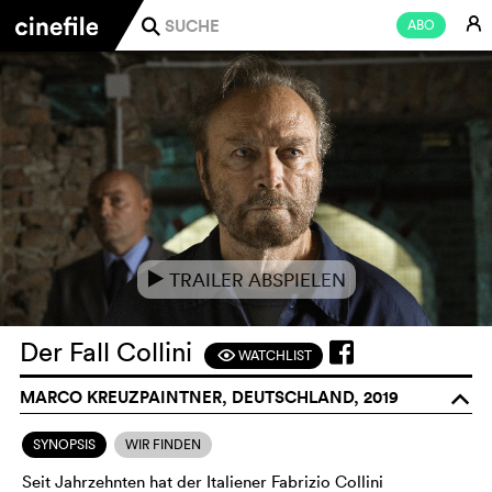
E
ABO
j
TRAILER ABSPIELEN
e
Der Fall Collini
WATCHLIST
F
MARCO KREUZPAINTNER, DEUTSCHLAND, 2019
o
SYNOPSIS
WIR FINDEN
Seit Jahrzehnten hat der Italiener Fabrizio Collini