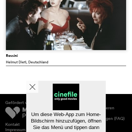
Rossini
Helmut Dietl
, Deutschland
Gefördert von
Über cinefile
Registrieren/abonnieren
Newsletter
Um diese Web-App zum Home-
Häufig gestellte Fragen (FAQ)
Bildschirm hinzuzufügen, öffnen
Kontakt
Sie das Menü und tippen dann
Gutscheine
Impressum