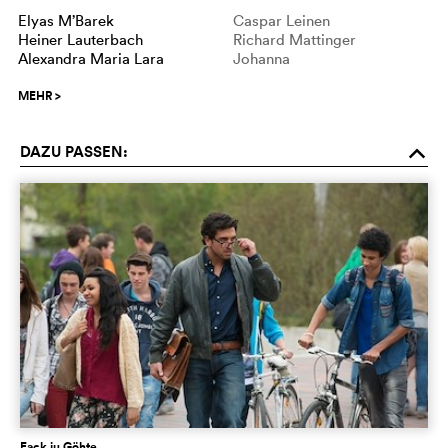
Elyas M’Barek
Caspar Leinen
Heiner Lauterbach
Richard Mattinger
Alexandra Maria Lara
Johanna
MEHR
>
DAZU PASSEN:
o
Fack ju Göhte