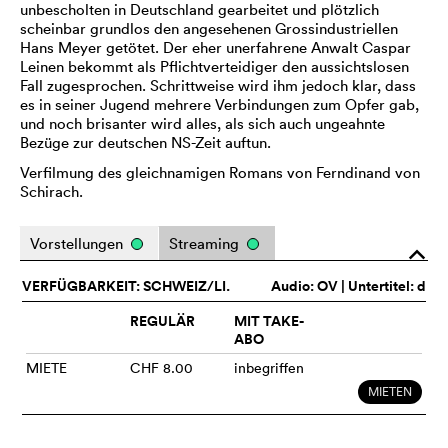
unbescholten in Deutschland gearbeitet und plötzlich
scheinbar grundlos den angesehenen Grossindustriellen
Hans Meyer getötet. Der eher unerfahrene Anwalt Caspar
Leinen bekommt als Pflichtverteidiger den aussichtslosen
Fall zugesprochen. Schrittweise wird ihm jedoch klar, dass
es in seiner Jugend mehrere Verbindungen zum Opfer gab,
und noch brisanter wird alles, als sich auch ungeahnte
Bezüge zur deutschen NS-Zeit auftun.
Verfilmung des gleichnamigen Romans von Ferndinand von
Schirach.
Vorstellungen
Streaming
o
VERFÜGBARKEIT: SCHWEIZ/LI.
Audio:
OV
| Untertitel: d
REGULÄR
MIT TAKE-
ABO
MIETE
CHF 8.00
inbegriffen
MIETEN