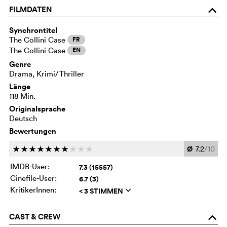
FILMDATEN
o
Synchrontitel
The Collini Case
FR
The Collini Case
EN
Genre
Drama, Krimi/Thriller
Länge
118 Min.
Originalsprache
Deutsch
Bewertungen
Ø
7.2
/10
c
c
c
c
c
c
c
c
c
c
IMDB-User:
7.3 (15557)
Cinefile-User:
6.7 (3)
KritikerInnen:
< 3 STIMMEN
q
CAST & CREW
o