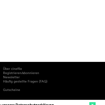
Über cinefile
Registrieren/abonnieren
Newsletter
Häufig gestellte Fragen (FAQ)
Gutscheine
n unserer
Datenschutzerklärung
.