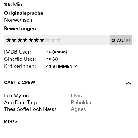
105 Min.
Originalsprache
Norwegisch
Bewertungen
7.0
/10
c
c
c
c
c
c
c
c
c
c
Ø
IMDB-User:
7.0 (47408)
Cinefile-User:
7.0 (3)
KritikerInnen:
< 3 STIMMEN
q
CAST & CREW
o
Lea Myren
Elvira
Ane Dahl Torp
Rebekka
Thea Sofie Loch Næss
Agnes
MEHR
>