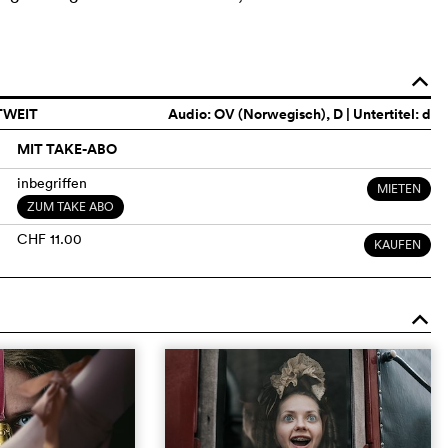
o
TWEIT
Audio:
OV (Norwegisch)
, D | Untertitel: d
MIT TAKE-ABO
inbegriffen
MIETEN
ZUM TAKE ABO
CHF 11.00
KAUFEN
o