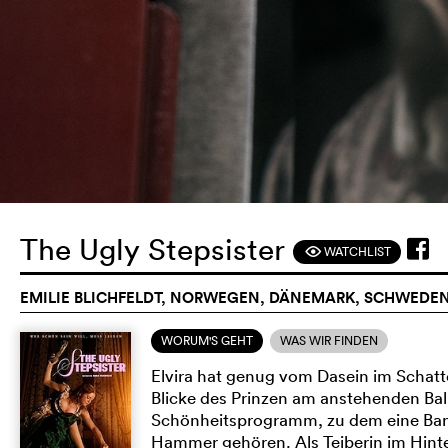
The Ugly Stepsister
WATCHLIST
F
EMILIE BLICHFELDT, NORWEGEN, DÄNEMARK, SCHWEDEN
WORUM'S GEHT
WAS WIR FINDEN
Elvira hat genug vom Dasein im Schatt
Blicke des Prinzen am anstehenden Ball 
Schönheitsprogramm, zu dem eine Ban
Hammer gehören. Als Teiberin im Hinter