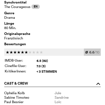
Synchrontitel
The Courageous
EN
Genre
Drama
Länge
80 Min.
Originalsprache
Französisch
Bewertungen
Ø
6.6
/10
c
c
c
c
c
c
c
c
c
c
IMDB-User:
6.5 (82)
Cinefile-User:
7.0 (3)
KritikerInnen:
< 3 STIMMEN
CAST & CREW
o
Ophélia Kolb
Jule
Sabine Timoteo
Sandrine
Paul Besnier
Loïc