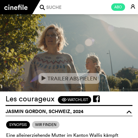
E
ABO
j
TRAILER ABSPIELEN
e
Les courageux
WATCHLIST
F
JASMIN GORDON, SCHWEIZ, 2024
o
SYNOPSIS
WIR FINDEN
Eine alleinerziehende Mutter im Kanton Wallis kämpft