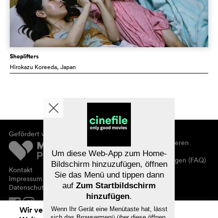
Shoplifters
Hirokazu Koreeda
, Japan
Gefördert von
Über cinefile
Registrieren/abonnieren
Newsletter
Um diese Web-App zum Home-
Häufig gestellte Fragen (FAQ)
Bildschirm hinzuzufügen, öffnen
Kontakt
Sie das Menü und tippen dann
Gutscheine
Impressum
auf
Zum Startbildschirm
Datenschutz
hinzufügen
.
Wir verwenden Cookies. Mit dem
Wenn Ihr Gerät eine Menütaste hat, lässt
sich das Browsermenü über diese öffnen.