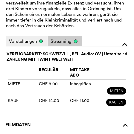
verzweifelt um ihre finanzielle Existenz und versucht, ihren
drei Kindern vorzugaukeln, dass alles in Ordnung ist. Um
den Schein eines normalen Lebens zu wahren, gerät sie
immer tiefer in die Kleinkriminalität und verliert nach und
nach das Vertrauen der Behörden.
Vorstellungen
Streaming
o
VERFÜGBARKEIT: SCHWEIZ/LI. , BEI
Audio:
OV
| Untertitel: d
ZAHLUNG MIT TWINT WELTWEIT
REGULÄR
MIT TAKE-
ABO
MIETE
CHF 8.00
inbegriffen
MIETEN
KAUF
CHF 14.00
CHF 11.00
KAUFEN
FILMDATEN
o