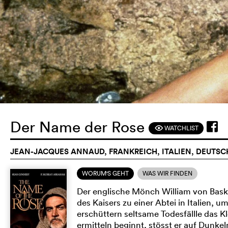
Der Name der Rose
WATCHLIST
F
JEAN-JACQUES ANNAUD, FRANKREICH, ITALIEN, DEUTSC
WORUM'S GEHT
WAS WIR FINDEN
Der englische Mönch William von Basker
des Kaisers zu einer Abtei in Italien, u
erschüttern seltsame Todesfällle das K
ermitteln beginnt, stösst er auf Dunke