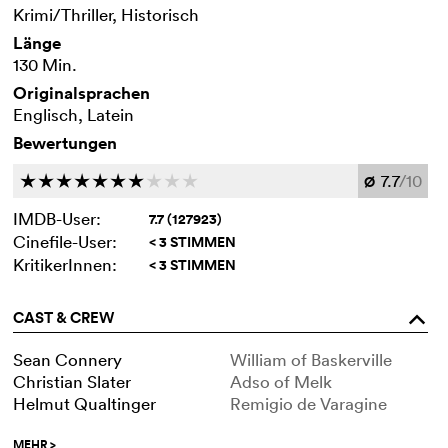
Krimi/Thriller, Historisch
Länge
130 Min.
Originalsprachen
Englisch, Latein
Bewertungen
7.7
/10
c
c
c
c
c
c
c
c
c
c
Ø
IMDB-User:
7.7 (127923)
Cinefile-User:
< 3 STIMMEN
KritikerInnen:
< 3 STIMMEN
CAST & CREW
o
Sean Connery
William of Baskerville
Christian Slater
Adso of Melk
Helmut Qualtinger
Remigio de Varagine
MEHR
>