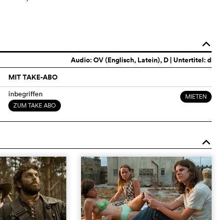
o
Audio:
OV (Englisch, Latein)
, D | Untertitel: d
MIT TAKE-ABO
inbegriffen
MIETEN
ZUM TAKE ABO
o