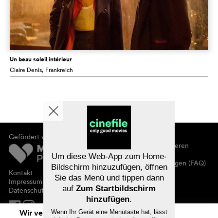
Un beau soleil intérieur
Claire Denis
, Frankreich
Gefördert von
Über cinefile
Registrieren/abonnieren
Newsletter
Um diese Web-App zum Home-
Häufig gestellte Fragen (FAQ)
Bildschirm hinzuzufügen, öffnen
Kontakt
Sie das Menü und tippen dann
Gutscheine
Impressum
auf
Zum Startbildschirm
Datenschutz
hinzufügen
.
Wir verwenden Cookies. Mit dem
Wenn Ihr Gerät eine Menütaste hat, lässt