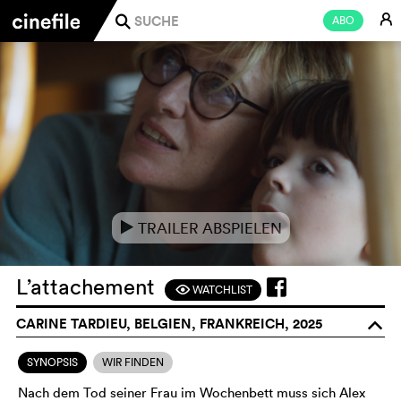
E
ABO
j
TRAILER ABSPIELEN
e
L’attachement
WATCHLIST
F
CARINE TARDIEU, BELGIEN, FRANKREICH, 2025
o
SYNOPSIS
WIR FINDEN
Nach dem Tod seiner Frau im Wochenbett muss sich Alex