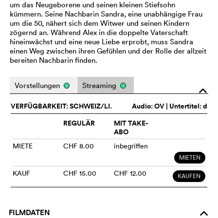
um das Neugeborene und seinen kleinen Stiefsohn
kümmern. Seine Nachbarin Sandra, eine unabhängige Frau
um die 50, nähert sich dem Witwer und seinen Kindern
zögernd an. Während Alex in die doppelte Vaterschaft
hineinwächst und eine neue Liebe erprobt, muss Sandra
einen Weg zwischen ihren Gefühlen und der Rolle der allzeit
bereiten Nachbarin finden.
Vorstellungen
Streaming
o
VERFÜGBARKEIT: SCHWEIZ/LI.
Audio:
OV
| Untertitel: d
REGULÄR
MIT TAKE-
ABO
MIETE
CHF 8.00
inbegriffen
MIETEN
KAUF
CHF 15.00
CHF 12.00
KAUFEN
FILMDATEN
o