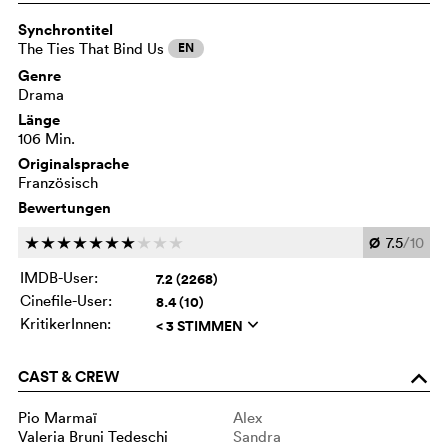
Synchrontitel
The Ties That Bind Us
EN
Genre
Drama
Länge
106 Min.
Originalsprache
Französisch
Bewertungen
Ø
7.5
/10
c
c
c
c
c
c
c
c
c
c
IMDB-User:
7.2 (2268)
Cinefile-User:
8.4 (10)
KritikerInnen:
< 3 STIMMEN
q
CAST & CREW
o
Pio Marmaï
Alex
Valeria Bruni Tedeschi
Sandra