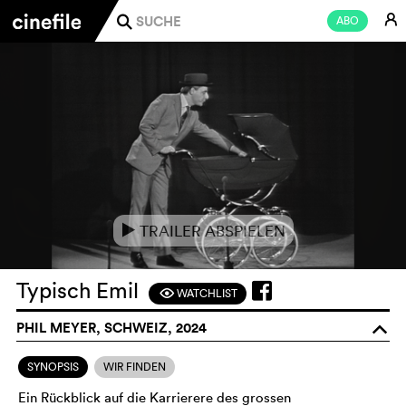
E
ABO
j
TRAILER ABSPIELEN
e
Typisch Emil
WATCHLIST
F
PHIL MEYER, SCHWEIZ, 2024
o
SYNOPSIS
WIR FINDEN
Ein Rückblick auf die Karrierere des grossen