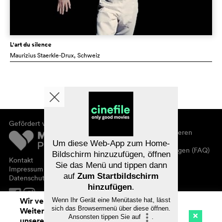
L'art du silence
Maurizius Staerkle-Drux
, Schweiz
Gefördert von
Über cinefile
Registrieren/abonnieren
Newsletter
Um diese Web-App zum Home-
Häufig gestellte Fragen (FAQ)
Bildschirm hinzuzufügen, öffnen
Kontakt
Sie das Menü und tippen dann
Gutscheine
Impressum
auf
Zum Startbildschirm
Datenschutz
hinzufügen
.
Wir verwenden Cookies. Mit dem
Wenn Ihr Gerät eine Menütaste hat, lässt
sich das Browsermenü über diese öffnen.
Weitersurfen auf cinefile.ch stimmen Sie
Ansonsten tippen Sie auf
.
unserer Cookie-Nutzung zu. Mehr Infos