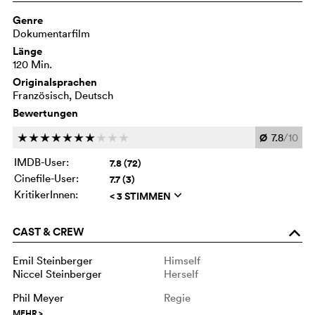
Genre
Dokumentarfilm
Länge
120 Min.
Originalsprachen
Französisch, Deutsch
Bewertungen
Ø
7.8
/10
c
c
c
c
c
c
c
c
c
c
IMDB-User:
7.8 (72)
Cinefile-User:
7.7 (3)
KritikerInnen:
< 3 STIMMEN
q
CAST & CREW
o
Emil Steinberger
Himself
Niccel Steinberger
Herself
Phil Meyer
Regie
MEHR
>