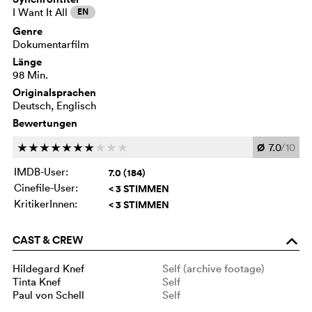
I Want It All
EN
Genre
Dokumentarfilm
Länge
98 Min.
Originalsprachen
Deutsch, Englisch
Bewertungen
Ø
7.0
/10
c
c
c
c
c
c
c
c
c
c
IMDB-User:
7.0 (184)
Cinefile-User:
< 3 STIMMEN
KritikerInnen:
< 3 STIMMEN
CAST & CREW
o
Hildegard Knef
Self (archive footage)
Tinta Knef
Self
Paul von Schell
Self