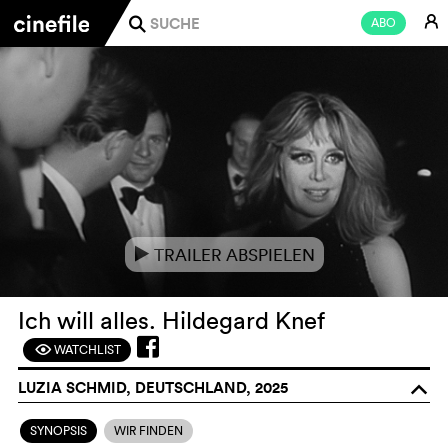
E
ABO
j
TRAILER ABSPIELEN
e
Ich will alles. Hildegard Knef
WATCHLIST
F
LUZIA SCHMID, DEUTSCHLAND, 2025
o
SYNOPSIS
WIR FINDEN