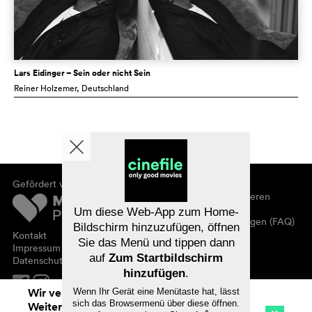
Lars Eidinger – Sein oder nicht Sein
Reiner Holzemer
, Deutschland
Gefördert von
Über cinefile
Registrieren/abonnieren
Newsletter
Um diese Web-App zum Home-
Häufig gestellte Fragen (FAQ)
Bildschirm hinzuzufügen, öffnen
Kontakt
Sie das Menü und tippen dann
Gutscheine
Impressum
auf
Zum Startbildschirm
Datenschutz
hinzufügen
.
Wir verwenden Cookies. Mit dem
Wenn Ihr Gerät eine Menütaste hat, lässt
sich das Browsermenü über diese öffnen.
Weitersurfen auf cinefile.ch stimmen Sie