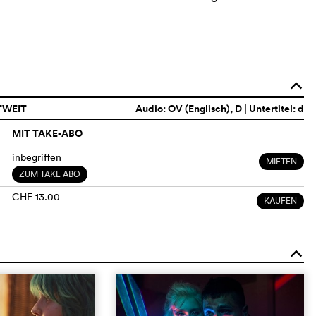
o
TWEIT
Audio:
OV (Englisch)
, D | Untertitel: d
MIT TAKE-ABO
inbegriffen
MIETEN
ZUM TAKE ABO
CHF 13.00
KAUFEN
o