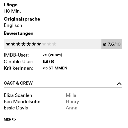
Länge
118 Min.
Originalsprache
Englisch
Bewertungen
7.6
/10
c
c
c
c
c
c
c
c
c
c
Ø
IMDB-User:
7.2 (20821)
Cinefile-User:
8.9 (9)
KritikerInnen:
< 3 STIMMEN
CAST & CREW
o
Eliza Scanlen
Milla
Ben Mendelsohn
Henry
Essie Davis
Anna
MEHR
>