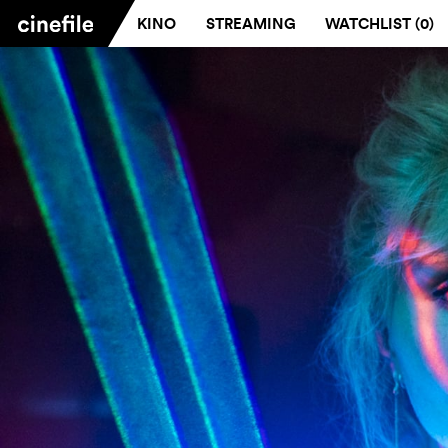
KINO
STREAMING
WATCHLIST (
0
)