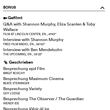
BONUS
o
Gefilmt
i
Q&A with Shannon Murphy, Eliza Scanlen & Toby
Wallace
FILM AT LINCOLN CENTER, EN , 41‘43‘‘
Interview with Shannon Murphy
FRED FILM RADIO, EN , 06‘00‘‘
Interview with Ben Mendelsohn
THE UPCOMING, EN , 05‘22‘‘
Geschrieben
g
Besprechung epd Film
BIRGIT ROSCHY
Besprechung Maximum Cinema
BEATE STEININGER
Besprechung Variety
GUY LODGE
Besprechung The Observer / The Guardian
WENDY IDE
Besprechung àVoir-àLire